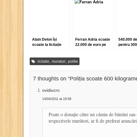
Alain Delon își
Ferran Adria scoate
540.000 de
scoate la licitație
22.000 de euro pe
pentru 300
colecția de vinuri
câteva porții de
de Chateau
mâncare
Rothschild
,
,
licitatie
muraturi
politie
7 thoughts on “
Poliția scoate 600 kilograme 
ovidiucro
14/04/2011 at 19:58
Poate o donație către un cămin de bătrâni sau d
respectivele murători, ar fi de preferat aruncăr