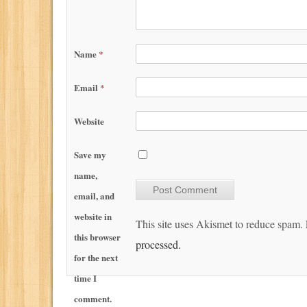
Name
*
Email
*
Website
Save my
name,
email, and
website in
This site uses Akismet to reduce spam.
this browser
processed.
for the next
time I
comment.