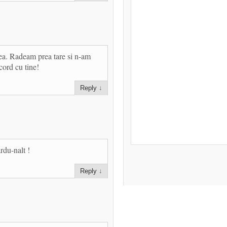
mea. Radeam prea tare si n-am
cord cu tine!
Reply
↓
du-nalt !
Reply
↓