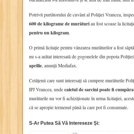
Potrivit purtătorului de cuvânt al Poliției Vrancea, insp
600 de kilograme de murături
au fost scoase la licitaț
pentru un kilogram
.
O primă licitație pentru vânzarea murăturilor a fost săpt
nu s-a arătat interesată de gogonelele din popota Poliției,
aprilie
, anunță Mediafax.
Cetățenii care sunt interesați să cumpere murăturile Poliți
caietul de sarcini poate fi cumpăra
IPJ Vrancea, unde
murăturile nu vor fi achiziționate în urma licitației, aces
că se apropie termenul până la care pot fi consumate.
S-Ar Putea Să Vă Intereseze Și: