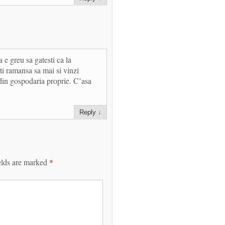
 e greu sa gatesti ca la
iti ramansa sa mai si vinzi
i din gospodaria proprie. C’asa
Reply
↓
elds are marked
*