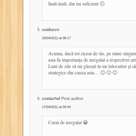
Inalt-inalt, dar nu suficient 🙂
ovidiucro
16/04/2011 at 08:17
Acuma, dacă tot ziceai de râs, pe mine singuru
asta fu importanța de neegalat a respectivei art
Luni de zile să nu găsești tu un înlocuitor și să
strategice din cauza asta… 🙂 🙂 🙂
costachel
Post author
17/04/2011 at 09:44
Curat de neegalat 😀