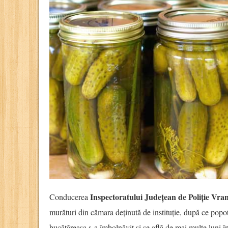
Inspectoratului Județean de Poliție Vra
Conducerea
murături din cămara deținută de instituție, după ce popot
bucătăreasa s-a îmbolnăvit și se află de mai multe luni 