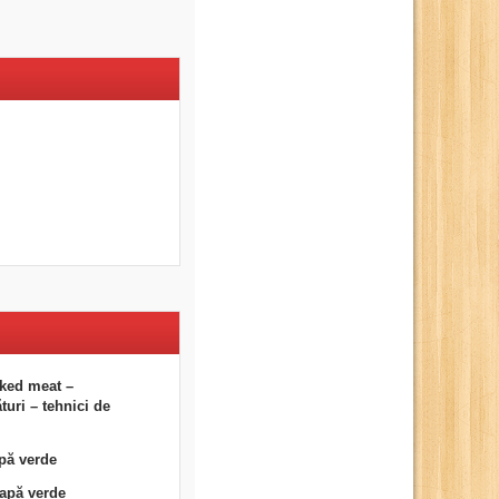
ked meat –
uri – tehnici de
pă verde
eapă verde