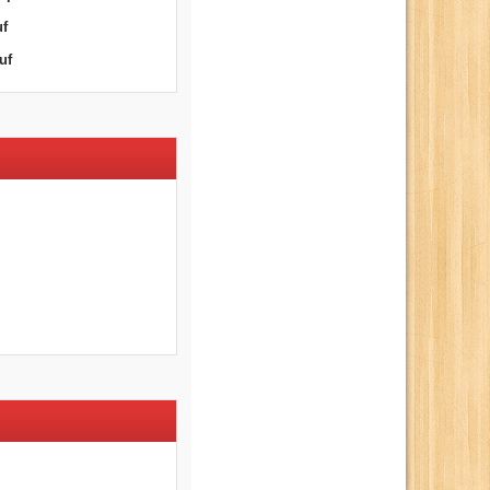
uf
uf