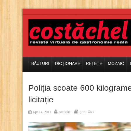
BĂUTURI
DICȚIONARE
REȚETE
MOZAIC
Poliția scoate 600 kilograme
licitație
Apr 14, 2011
costachel
Știri
7