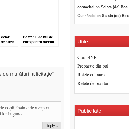
costachel
on
Salata (de) Boe
Gurmăndel
on
Salata (de) Boe
 dolari
Peste 90 de mii de
Utile
 de sticle
euro pentru meniul
 Lafite
ultimei mese de pe
Titanic
Curs BNR
Preparate din pui
de murături la licitație
”
Retete culinare
Retete de prajituri
e copii, înainte de a expira
Publicitate
ii lor la gunoi…
Reply
↓