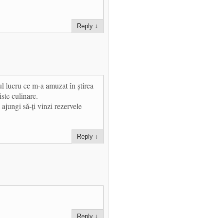
Reply
↓
l lucru ce m-a amuzat în știrea
iste culinare.
 ajungi să-ți vinzi rezervele
Reply
↓
Reply
↓