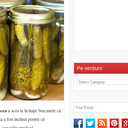
Pe secțiuni
ncea
a scos la licitație borcanele cu
a a fost închisă pentru că
în concediu medical.