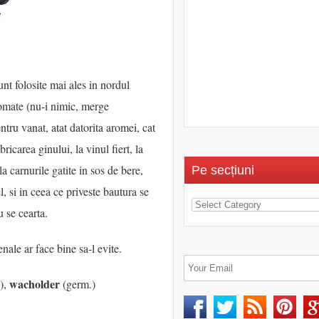
nt folosite mai ales in nordul
romate (nu-i nimic, merge
ntru vanat, atat datorita aromei, cat
bricarea ginului, la vinul fiert, la
a carnurile gatite in sos de bere,
Pe secțiuni
, si in ceea ce priveste bautura se
u se cearta.
nale ar face bine sa-l evite.
wacholder
.),
(germ.)