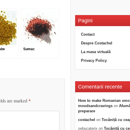
Pagini
Contact
Despre Costachel
abe
Sumac
La masa virtuală
Privacy Policy
Comentarii recente
elds are marked
*
How to make Romanian smo
moodsandcravings
on
Afumăt
preparare
costachel
on
Tocăniță cu cea
sebucaterix
on
Tocăniță cu c