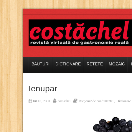
BĂUTURI
DICȚIONARE
REȚETE
MOZAIC
Ienupar
,
Jul 18, 2008
costachel
Dicționar de condimente
Dicționare