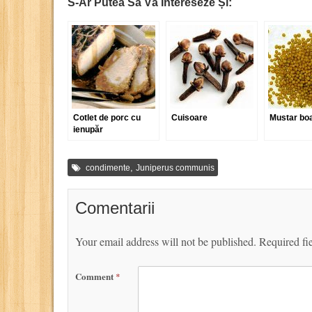
S-Ar Putea Să Vă Intereseze Și:
Cotlet de porc cu
Cuisoare
Mustar bo
ienupăr
,
condimente
Juniperus communis
Comentarii
Your email address will not be published.
Required fi
Comment
*