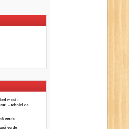
ked meat –
uri – tehnici de
pă verde
eapă verde