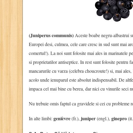
(Juniperus communis)
Aceste boabe negru-albastrui su
Europei desi, culmea, cele care cresc in sud sunt mai a
comertul!). La noi sunt folosite mai ales in marinatele pe
si proprietatilor antiseptice. In rest sunt folosite pentru fa
mancarurile cu varza (celebra choucroute!) si, mai ales, l
acolo unde ienuparul este absolut indispensabil. De altfel
impaca cel mai bine cu berea, dar nici cu vinurile seci n
Nu trebuie omis faptul ca gravidele si cei cu probleme re
genièvre
juniper
ginepro
In alte limbi:
(fr.),
(engl.),
(it