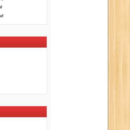
uf
uf