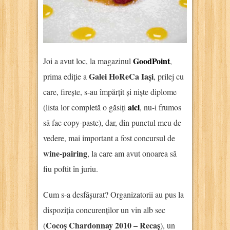
GoodPoint
Joi a avut loc, la magazinul
,
Galei HoReCa Iași
prima ediție a
, prilej cu
care, firește, s-au împărțit și niște diplome
aici
(lista lor completă o găsiți
, nu-i frumos
să fac copy-paste), dar, din punctul meu de
vedere, mai important a fost concursul de
wine-pairing
, la care am avut onoarea să
fiu poftit în juriu.
Cum s-a desfășurat? Organizatorii au pus la
dispoziția concurenților un vin alb sec
Cocoș Chardonnay 2010 – Recaș
(
), un