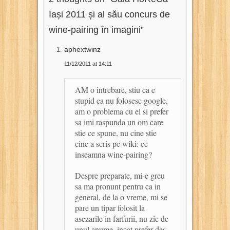
Iași 2011 și al său concurs de
wine-pairing în imagini
”
aphextwinz
11/12/2011 at 14:11
AM o intrebare, stiu ca e
stupid ca nu folosesc google,
am o problema cu el si prefer
sa imi raspunda un om care
stie ce spune, nu cine stie
cine a scris pe wiki: ce
inseamna wine-pairing?
Despre preparate, mi-e greu
sa ma pronunt pentru ca in
general, de la o vreme, mi se
pare un tipar folosit la
asezarile in farfurii, nu zic de
unul anume, incat prefer des