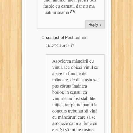
fasole cu carnati, dar nu ma
luati in seama 🙂
Reply
↓
costachel
Post author
11/12/2011 at 14:17
Asocierea mâncării cu
vinul. De obicei vinul se
alege în funcție de
mâncare, de data asta s-a
pus căruța înaintea
boilor, în sensul că
vinurile au fost stabilite
inițial, iar participanții la
concurs trebuiau să vină
cu mâncăruri care să se
asocieze cât mai bine cu
ele. Și să-mi fie rușine