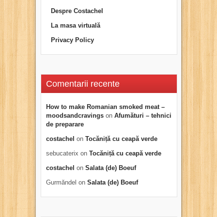
Despre Costachel
La masa virtuală
Privacy Policy
Comentarii recente
How to make Romanian smoked meat –
moodsandcravings
on
Afumături – tehnici
de preparare
costachel
on
Tocăniță cu ceapă verde
sebucaterix
on
Tocăniță cu ceapă verde
costachel
on
Salata (de) Boeuf
Gurmăndel
on
Salata (de) Boeuf