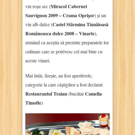
Miracol Cabernet
vin roșu sec (
Sauvignon 2009 – Crama Oprișor
) și un
Castel Stârmina Tămâioasă
vin alb dulce (
Româneasca dulce 2008 – Vinarte
),
urmând ca aceștia să prezinte preparatele lor
culinare care se potrivesc cel mai bine cu
aceste vinuri.
Mai întâi, firește, au fost aperitivele,
categorie la care câștigător a fost declarat
Restaurantul Traian
Camelia
(bucătar
Timofte
)