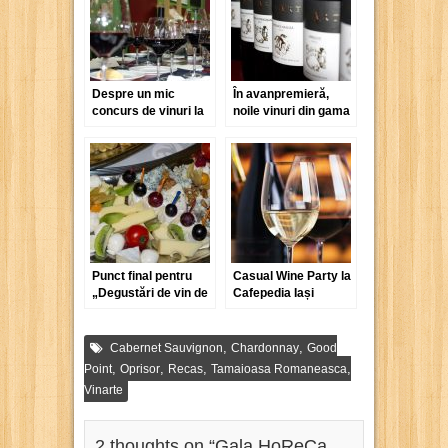
Despre un mic
În avanpremieră,
concurs de vinuri la
noile vinuri din gama
bag-in-box și nu
Horeca de la Vinarte
numai
Punct final pentru
Casual Wine Party la
„Degustări de vin de
Cafepedia Iași
Iași”, încep
pregătirile pentru
„Vin la Iași”!
,
,
Cabernet Sauvignon
Chardonnay
Good
,
,
,
,
Point
Oprisor
Recas
Tamaioasa Romaneasca
Vinarte
2 thoughts on “
Gala HoReCa