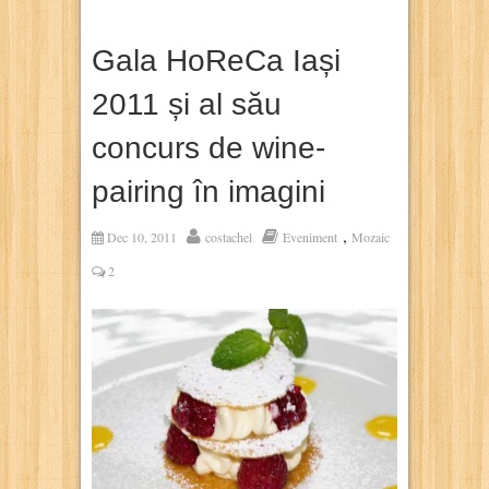
Gala HoReCa Iași
2011 și al său
concurs de wine-
pairing în imagini
,
Dec 10, 2011
costachel
Eveniment
Mozaic
2