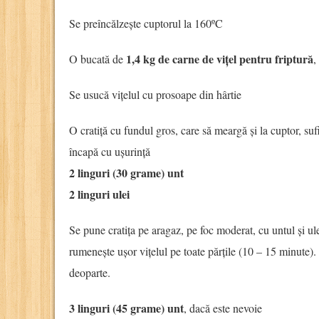
Se preîncălzește cuptorul la 160ºC
1,4 kg de carne de vițel pentru friptură
O bucată de
,
Se usucă vițelul cu prosoape din hârtie
O cratiță cu fundul gros, care să meargă și la cuptor, suf
încapă cu ușurință
2 linguri (30 grame) unt
2 linguri ulei
Se pune cratița pe aragaz, pe foc moderat, cu untul și ul
rumenește ușor vițelul pe toate părțile (10 – 15 minute). 
deoparte.
3 linguri (45 grame) unt
, dacă este nevoie