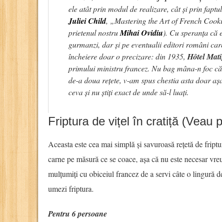
ele atât prin modul de realizare, cât și prin fap
Juliei Child
, „Mastering the Art of French Cookin
prietenul nostru
Mihai Ovidiu
). Cu speranța că e
gurmanzi, dar și pe eventualii editori români car
încheiere doar o precizare: din 1935,
Hôtel Mat
primului ministru francez. Nu bag mâna-n foc că 
de-a doua rețete, v-am spus chestia asta doar aș
ceva și nu știți exact de unde să-l luați.
Friptura de vițel în cratiță (Veau 
Aceasta este cea mai simplă și savuroasă rețetă de friptur
carne pe măsură ce se coace, așa că nu este necesar vreu
mulțumiți cu obiceiul francez de a servi câte o lingură de
umezi friptura.
Pentru 6 persoane