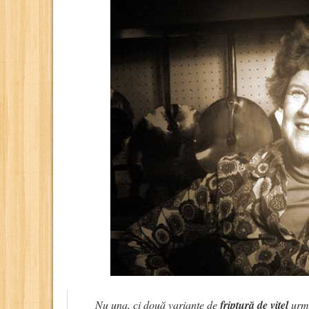
Nu una, ci două variante de
friptură de vițel
urme