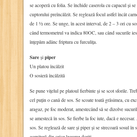
se acoperă cu folia. Se închide caserola cu capacul și se
cuptorului preîncălzit. Se reglează focul astfel încât car
de 1 ½ ore. Se unge, în acest interval, de 2 – 3 ori cu sos
când termometrul va indica 80OC, sau când sucurile ies 
înțepăm adânc friptura cu furculița.
Sare
piper
și
Un platou încălzit
O sosieră încălzită
Se pune vițelul pe platoul fierbinte și se scot sforile. Tre
cel puțin o cană de sos. Se scoate toată grăsimea, cu exce
aragaz, pe foc moderat, amestecând să se dizolve sucuril
se amestecă în sos. Se fierbe la foc iute, dacă e necesar
sos. Se reglează de sare și piper și se strecoară sosul în
garnitură din orice legume doriți.