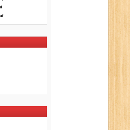
uf
uf