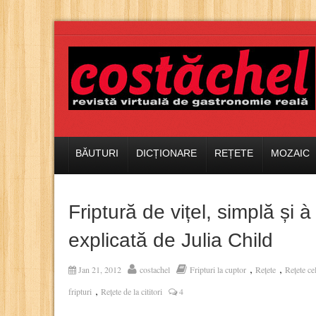
BĂUTURI
DICȚIONARE
REȚETE
MOZAIC
Friptură de vițel, simplă și 
explicată de Julia Child
,
,
Jan 21, 2012
costachel
Fripturi la cuptor
Rețete
Rețete ce
,
fripturi
Rețete de la cititori
4