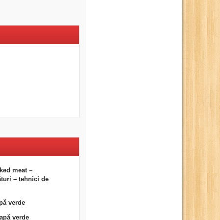
ked meat –
uri – tehnici de
pă verde
eapă verde