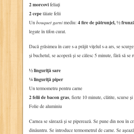
2 morcovi
feliați
2 cepe
tăiate felii
4 fire de pătrunjel, ½ frunz
Un
bouquet garni
mediu:
legate în tifon curat.
Dacă grăsimea în care s-a prăjit vițelul s-a ars, se scur
și buchetul, se acoperă și se călesc 5 minute, fără să se
½ linguriță sare
¼ linguriță piper
Un termometru pentru carne
2 felii de bacon gras
, fierte 10 minute, clătite, scurse și
Folie de aluminiu
Carnea se sărează și se piperează. Se pune din nou în cra
dinăuntru. Se introduce termometrul de carne. Se așează 