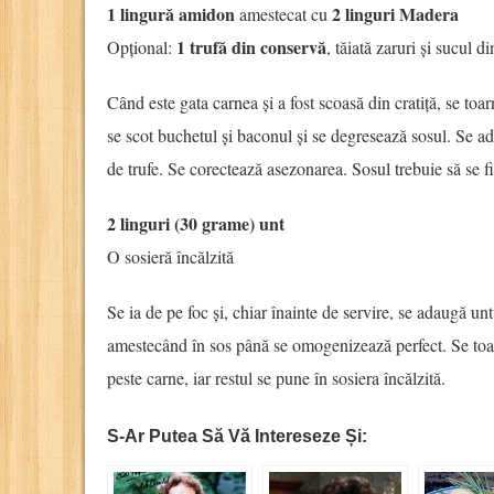
1 lingură amidon
2 linguri Madera
amestecat cu
1 trufă din conservă
Opțional:
, tăiată zaruri și sucul d
Când este gata carnea și a fost scoasă din cratiță, se toa
se scot buchetul și baconul și se degresează sosul. Se a
de trufe. Se corectează asezonarea. Sosul trebuie să se fi
2 linguri (30 grame) unt
O sosieră încălzită
Se ia de pe foc și, chiar înainte de servire, se adaugă un
amestecând în sos până se omogenizează perfect. Se to
peste carne, iar restul se pune în sosiera încălzită.
S-Ar Putea Să Vă Intereseze Și: