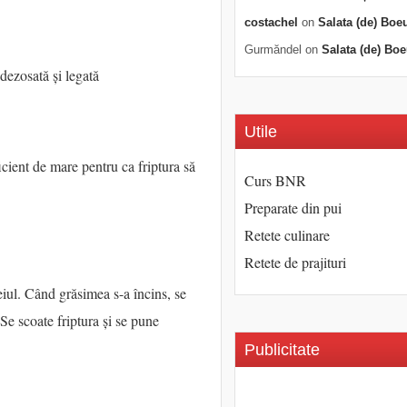
costachel
on
Salata (de) Boe
Gurmăndel
on
Salata (de) Boe
 dezosată și legată
Utile
icient de mare pentru ca friptura să
Curs BNR
Preparate din pui
Retete culinare
Retete de prajituri
eiul. Când grăsimea s-a încins, se
Se scoate friptura și se pune
Publicitate