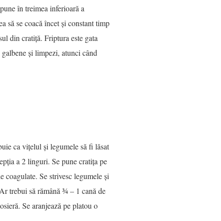
 pune în treimea inferioară a
nea să se coacă încet și constant timp
ul din cratiță. Friptura este gata
galbene și limpezi, atunci când
buie ca vițelul și legumele să fi lăsat
pția a 2 linguri. Se pune cratița pe
e coagulate. Se strivesc legumele și
. Ar trebui să rămână ¾ – 1 cană de
 sosieră. Se aranjează pe platou o