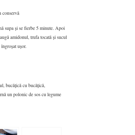
in conservă
rnă supa și se fierbe 5 minute. Apoi
daugă amidonul, trufa tocată și sucul
 îngroșat ușor.
tul, bucățică cu bucățică,
arnă un polonic de sos cu legume