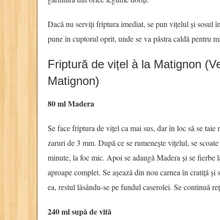
Dacă nu serviți friptura imediat, se pun vițelul și sosul în
pune în cuptorul oprit, unde se va păstra caldă pentru 
Friptură de vițel à la Matignon (V
Matignon)
80 ml Madera
Se face friptura de vițel ca mai sus, dar în loc să se taie 
zaruri de 3 mm. După ce se rumenește vițelul, se scoate 
minute, la foc mic. Apoi se adaugă Madera și se fierbe l
aproape complet. Se așează din nou carnea în cratiță și
ea, restul lăsându-se pe fundul caserolei. Se continuă reț
240 ml supă de vită