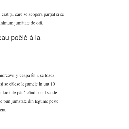
 cratiță, care se acoperă parțial și se
minimum jumătate de oră.
eau poêlé à la
morcovii și ceapa felii, se toacă
și se călesc legumele în unt 10
a foc iute până când sosul scade
 se pun jumătate din legume peste
eta.