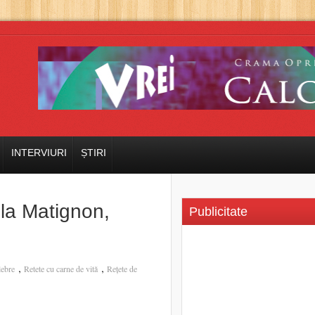
INTERVIURI
ȘTIRI
à la Matignon,
Publicitate
,
,
lebre
Retete cu carne de vită
Rețete de