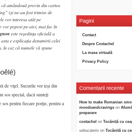
tul că amândouă provin din cartea
g” (și ne-au fost trimise de
le vor interesa atât pe
Pagini
e vor poposi pe-aici, mai fac în
ignon
este reședința oficială a
Contact
asta e explicația denumirii celei
Despre Costachel
a, în caz că numele vă spune
La masa virtuală
Privacy Policy
poêlé)
ă de vițel. Sucurile vor ieși din
Comentarii recente
n sos special, dacă sunteți
How to make Romanian smo
 sos pentru fiecare porție, pentru a
moodsandcravings
on
Afumăt
preparare
costachel
on
Tocăniță cu cea
sebucaterix
on
Tocăniță cu c