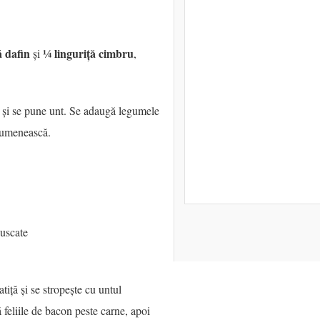
ă dafin
¼ linguriță cimbru
și
,
ge și se pune unt. Se adaugă legumele
 rumenească.
 uscate
tiță și se stropește cu untul
feliile de bacon peste carne, apoi