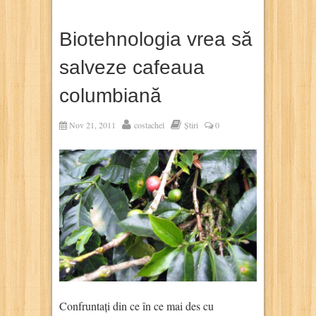
Biotehnologia vrea să
salveze cafeaua
columbiană
Nov 21, 2011
costachel
Știri
0
Confruntați din ce în ce mai des cu