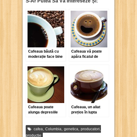
S-Ar Putea Să Vă Intereseze Și:
Cafeaua băută cu
Cafeaua vă poate
moderație face bine
apăra ficatul de
la inimă
ravagiile alcoolului
Cafeaua poate
Cafeaua, un aliat
alunga depresiile
prețios în lupta
doamnelor
împotriva cancerului
,
,
,
,
cafea
Columbia
genetica
producatori
productie