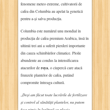
fenomene meteo extreme, cultivatorii de
cafea din Columbia au apelat la genetică
pentru a-și salva producția.
Columbia este numărul unu mondial în
producția de cafea premium Arabica, însă în
ultimii trei ani a suferit pierderi importante
din cauza schimbărilor climatice. Ploile
abundente au condus la intensificarea
roya
atacurilor de
, o ciupercă care atacă
frunzele plantelor de cafea, putând
compromite întreaga cultură.
„
Deși am făcut toate lucrările de fertilizare
și control al sănătății plantelor, nu putem
face nimic în legătură cu ploaia.