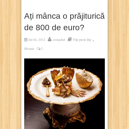
Ați mânca o prăjiturică
de 800 de euro?
,
Jul 04, 2012
costachel
Fițe peste fițe
Mozaic
2