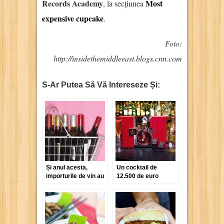
Records Academy
Most
, la secțiunea
expensive cupcake
.
Foto:
http://insidethemiddleeast.blogs.cnn.com
S-Ar Putea Să Vă Intereseze Și:
Și anul acesta,
Un cocktail de
importurile de vin au
12.500 de euro
depășit deja 27
pentru Jubileul de
milioane de euro
Diamant al Reginei
Elisabeta