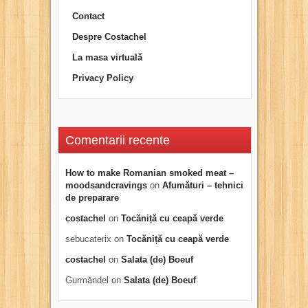
Contact
Despre Costachel
La masa virtuală
Privacy Policy
Comentarii recente
How to make Romanian smoked meat –
moodsandcravings
on
Afumături – tehnici
de preparare
costachel
on
Tocăniță cu ceapă verde
sebucaterix
on
Tocăniță cu ceapă verde
costachel
on
Salata (de) Boeuf
Gurmăndel
on
Salata (de) Boeuf