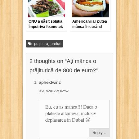
ONU a găsit soluția
Americanii ar putea
împotriva foametei:
mânca în curând
vom mânca insecte!
hamburgeri
preparați de roboți
,
prajitura
preturi
2 thoughts on “
Ați mânca o
prăjiturică de 800 de euro?
”
aphextwinz
05/07/2012 at 02:52
Eu, eu as manca!!! Daca o
plateste altcineva, inclusiv
deplasarea in Dubai 😀
Reply
↓