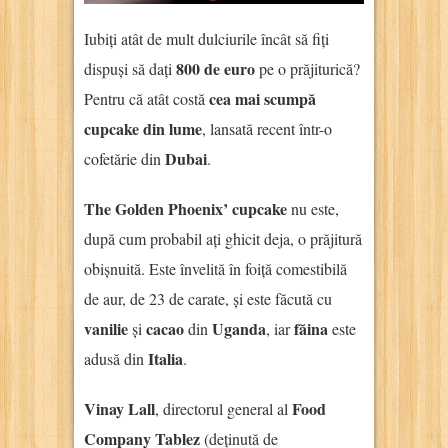
Iubiți atât de mult dulciurile încât să fiți
800 de euro
dispuși să dați
pe o prăjiturică?
cea mai scumpă
Pentru că atât costă
cupcake din lume
, lansată recent într-o
Dubai
cofetărie din
.
The Golden Phoenix’ cupcake
nu este,
după cum probabil ați ghicit deja, o prăjitură
obișnuită. Este învelită în foiță comestibilă
de aur, de 23 de carate, și este făcută cu
vanilie
cacao
Uganda
făina
și
din
, iar
este
Italia
adusă din
.
Vinay Lall
Food
, directorul general al
Company Tablez
(deținută de