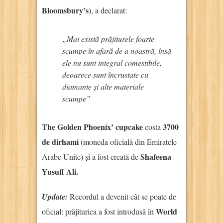
Bloomsbury’s
), a declarat:
„Mai există prăjiturele foarte
scumpe în afară de a noastră, însă
ele nu sunt integral comestibile,
deoarece sunt încrustate cu
diamante și alte materiale
scumpe”
The Golden Phoenix’ cupcake
3700
costa
de dirhami
(moneda oficială din Emiratele
Shafeena
Arabe Unite) și a fost creată de
Yusuff Ali.
Update:
Recordul a devenit cât se poate de
World
oficial: prăjiturica a fost introdusă în