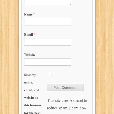
Name
*
Email
*
Website
Save my
name,
email, and
website in
This site uses Akismet to
this browser
reduce spam.
Learn how
for the next