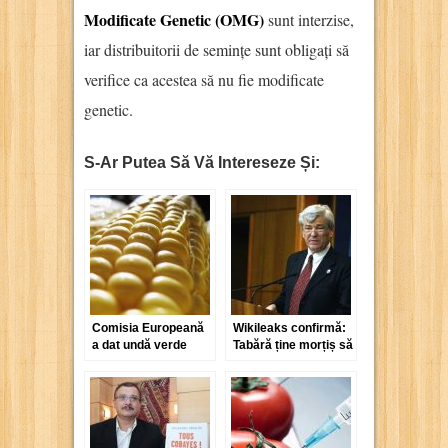
Modificate Genetic (OMG)
sunt interzise,
iar distribuitorii de semințe sunt obligați să
verifice ca acestea să nu fie modificate
genetic.
S-Ar Putea Să Vă Intereseze Și:
Comisia Europeană
Wikileaks confirmă:
a dat undă verde
Tabără ține morțiș să
porumbului modificat
ne bage pe gât
genetic
organisme
modificate genetic