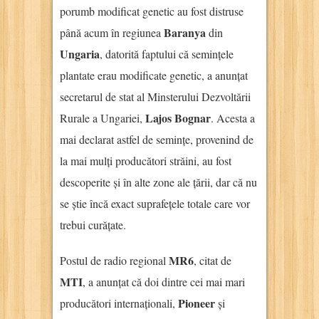
porumb modificat genetic au fost distruse
Baranya
până acum în regiunea
din
Ungaria
, datorită faptului că semințele
plantate erau modificate genetic, a anunțat
secretarul de stat al Minsterului Dezvoltării
Lajos Bognar
Rurale a Ungariei,
. Acesta a
mai declarat astfel de semințe, provenind de
la mai mulți producători străini, au fost
descoperite și în alte zone ale țării, dar că nu
se știe încă exact suprafețele totale care vor
trebui curățate.
MR6
Postul de radio regional
, citat de
MTI
, a anunțat că doi dintre cei mai mari
Pioneer
producători internaționali,
și