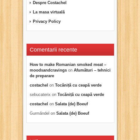
Despre Costachel
La masa virtuală
Privacy Policy
Comentarii recente
How to make Romanian smoked meat –
moodsandcravings
on
Afumături – tehnici
de preparare
costachel
on
Tocăniță cu ceapă verde
sebucaterix
on
Tocăniță cu ceapă verde
costachel
on
Salata (de) Boeuf
Gurmăndel
on
Salata (de) Boeuf