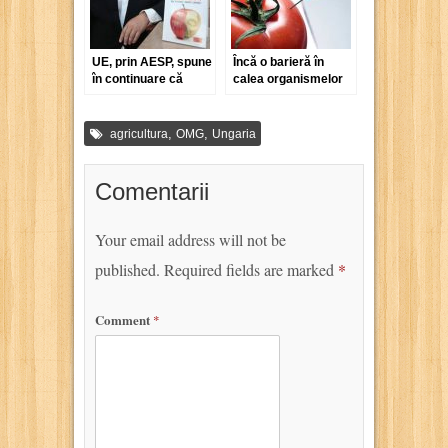
UE, prin AESP, spune
Încă o barieră în
în continuare că
calea organismelor
porumbul modificat
modificate genetic
genetic e bun pentru
noi
,
,
agricultura
OMG
Ungaria
Comentarii
Your email address will not be
published.
Required fields are marked
*
Comment
*