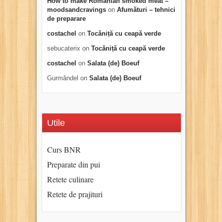
How to make Romanian smoked meat –
moodsandcravings
on
Afumături – tehnici
de preparare
costachel
on
Tocăniță cu ceapă verde
sebucaterix
on
Tocăniță cu ceapă verde
costachel
on
Salata (de) Boeuf
Gurmăndel
on
Salata (de) Boeuf
Utile
Curs BNR
Preparate din pui
Retete culinare
Retete de prajituri