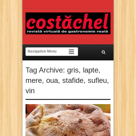
Tag Archive:
gris
,
lapte
,
mere
,
oua
,
stafide
,
sufleu
,
vin