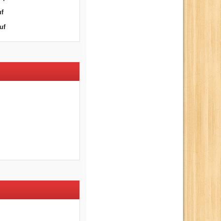
uf
uf