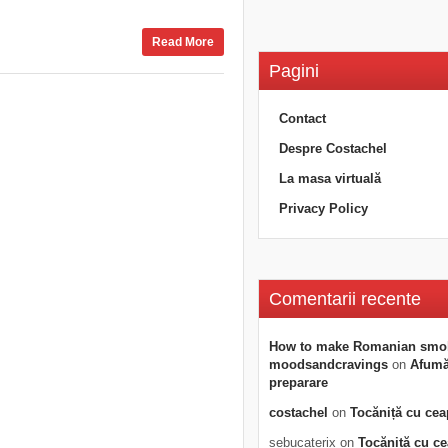
Read More
Pagini
Contact
Despre Costachel
La masa virtuală
Privacy Policy
Comentarii recente
How to make Romanian smo
moodsandcravings
on
Afumăt
preparare
costachel
on
Tocăniță cu cea
sebucaterix
on
Tocăniță cu c