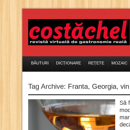
BĂUTURI
DICȚIONARE
REȚETE
MOZAIC
Tag Archive:
Franta
,
Georgia
,
vin
Să f
modă
mar
dec