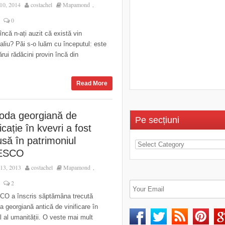
10, 2014
costachel
Mapamond
,
0
ncă n-ați auzit că există vin
aliu? Păi s-o luăm cu începutul: este
ărui rădăcini provin încă din
Read More
oda georgiană de
Pe secțiuni
ficație în kvevri a fost
usă în patrimoniul
ESCO
13, 2013
costachel
Mapamond
,
2
O a înscris săptămâna trecută
 georgiană antică de vinificare în
al al umanității. O veste mai mult