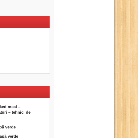
ked meat –
uri – tehnici de
pă verde
eapă verde