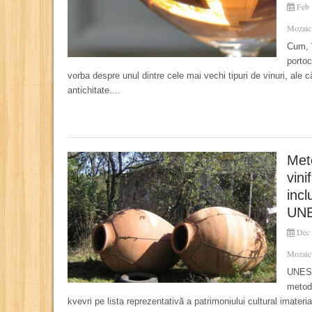
Feb 
Mozaic
Cum, î
portoc
vorba despre unul dintre cele mai vechi tipuri de vinuri, ale c
antichitate....
Met
vini
incl
UN
Dec 
Mozaic
UNESC
metoda
kvevri pe lista reprezentativă a patrimoniului cultural imateri