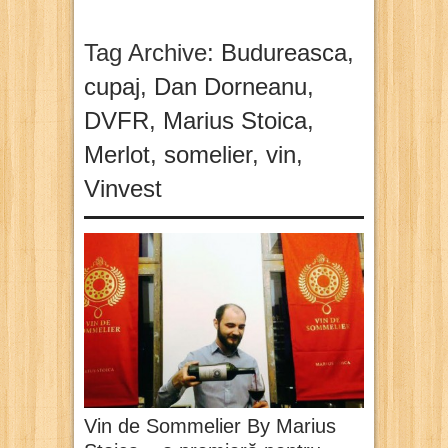
Tag Archive:
Budureasca
,
cupaj
,
Dan Dorneanu
,
DVFR
,
Marius Stoica
,
Merlot
,
somelier
,
vin
,
Vinvest
Vin de Sommelier By Marius