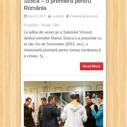
Stoica – o premieră pentru
România
Apr 22, 2015
costachel
Comunicate de presă
,
Eveniment
Mozaic
0
,
La ediția din acest an a Salonului Vinvest,
tânărul somelier Marius Stoica s-a prezentat cu
al său Vin de Sommelier (2013, sec), o
interesantă premieră pentru lumea românească
a vinului. Și,...
Read More