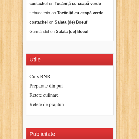
costachel
on
Tocăniță cu ceapă verde
sebucaterix
on
Tocăniță cu ceapă verde
costachel
on
Salata (de) Boeuf
Gurmăndel
on
Salata (de) Boeuf
Utile
Curs BNR
Preparate din pui
Retete culinare
Retete de prajituri
Publicitate