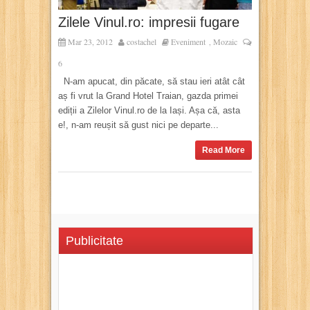
Zilele Vinul.ro: impresii fugare
Mar 23, 2012
costachel
Eveniment
Mozaic
,
6
N-am apucat, din păcate, să stau ieri atât cât
aș fi vrut la Grand Hotel Traian, gazda primei
ediții a Zilelor Vinul.ro de la Iași. Așa că, asta
e!, n-am reușit să gust nici pe departe...
Read More
Publicitate