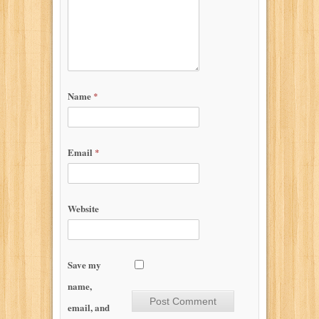
Name
*
Email
*
Website
Save my
name,
email, and