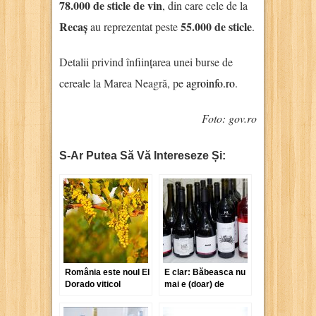
78.000 de sticle de vin
, din care cele de la
Recaș
55.000 de sticle
au reprezentat peste
.
Detalii privind înființarea unei burse de
cereale la Marea Neagră, pe
agroinfo.ro
.
Foto: gov.ro
S-Ar Putea Să Vă Intereseze Și:
România este noul El
E clar: Băbeasca nu
Dorado viticol
mai e (doar) de
european
Nicorești!