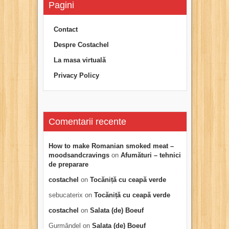
Pagini
Contact
Despre Costachel
La masa virtuală
Privacy Policy
Comentarii recente
How to make Romanian smoked meat –
moodsandcravings
on
Afumături – tehnici
de preparare
costachel
on
Tocăniță cu ceapă verde
sebucaterix
on
Tocăniță cu ceapă verde
costachel
on
Salata (de) Boeuf
Gurmăndel
on
Salata (de) Boeuf