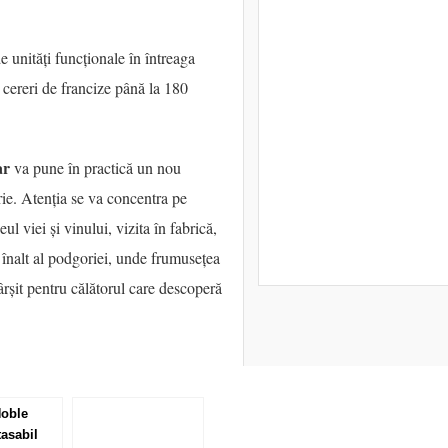
 unități funcționale în întreaga
i cereri de francize până la 180
ar
va pune în practică un nou
rie. Atenția se va concentra pe
l viei și vinului, vizita în fabrică,
 înalt al podgoriei, unde frumusețea
ârșit pentru călătorul care descoperă