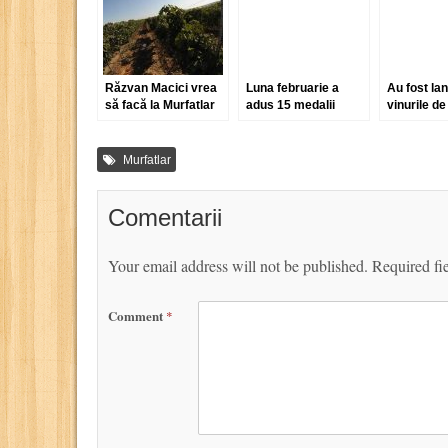
Răzvan Macici vrea
Luna februarie a
Au fost la
să facă la Murfatlar
adus 15 medalii
vinurile de
cele mai bune vinuri
pentru vinurile de
Murfatlar a
din România
Murfatlar
Răzvan Ma
Murfatlar
Comentarii
Your email address will not be published.
Required fi
Comment
*