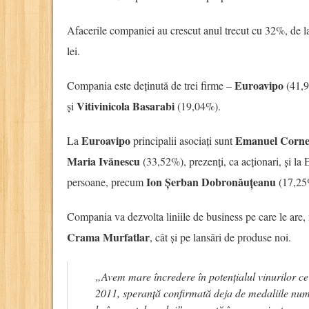
Afacerile companiei au crescut anul trecut cu 32%, de l
lei.
Euroavipo
Compania este deținută de trei firme –
(41,
Vitivinicola Basarabi
și
(19,04%).
Euroavipo
Emanuel Corne
La
principalii asociați sunt
Maria Ivănescu
(33,52%), prezenți, ca acționari, și la E
Ion Șerban Dobronăuțeanu
persoane, precum
(17,25
Compania va dezvolta liniile de business pe care le are, 
Crama Murfatlar
, cât și pe lansări de produse noi.
„Avem mare încredere în potențialul vinurilor ce
2011, speranță confirmată deja de medaliile num