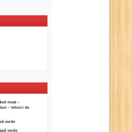
ked meat –
uri – tehnici de
pă verde
eapă verde