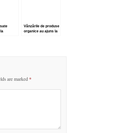
nsate
Vânzările de produse
 la
organice au ajuns la
le lui
59 de miliarde de
cici
dolari
elds are marked
*