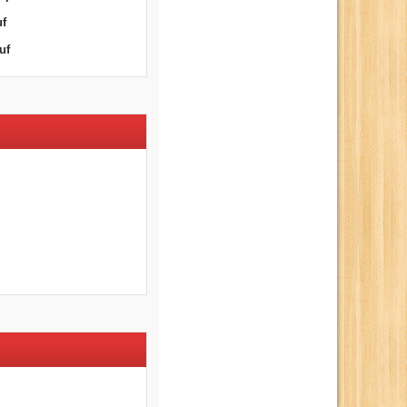
uf
uf