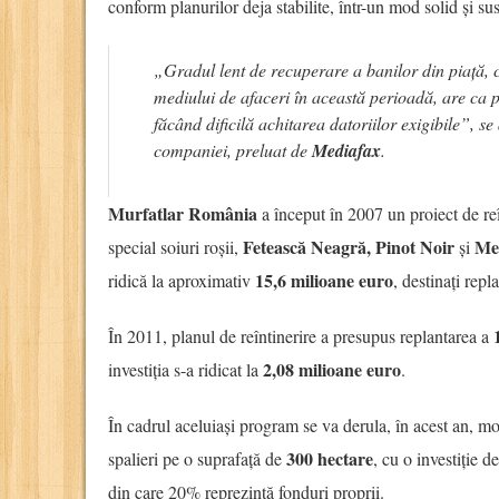
conform planurilor deja stabilite, într-un mod solid și sus
„Gradul lent de recuperare a banilor din piață, 
mediului de afaceri în această perioadă, are ca pri
făcând dificilă achitarea datoriilor exigibile”, s
companiei, preluat de
Mediafax
.
Murfatlar România
a început în 2007 un proiect de reîn
Fetească Neagră, Pinot Noir
Me
special soiuri roșii,
și
15,6 milioane euro
ridică la aproximativ
, destinați repl
În 2011, planul de reîntinerire a presupus replantarea a
2,08 milioane euro
investiția s-a ridicat la
.
În cadrul aceluiași program se va derula, în acest an, mo
300 hectare
spalieri pe o suprafață de
, cu o investiție 
din care 20% reprezintă fonduri proprii.