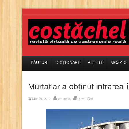
BĂUTURI
DICȚIONARE
REȚETE
MOZAIC
Murfatlar a obținut intrarea 
Mar 26, 2012
costachel
Știri
0