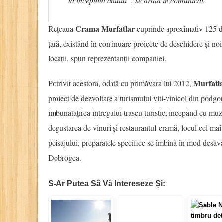
la începutul anului”, se arată în comunicat.
Crama Murfatlar
Rețeaua
cuprinde aproximativ 125 de
țară, existând în continuare proiecte de deschidere și no
locații, spun reprezentanții companiei.
Murfatl
Potrivit acestora, odată cu primăvara lui 2012,
proiect de dezvoltare a turismului viti-vinicol din podgo
îmbunătățirea întregului traseu turistic, începând cu muzeu
degustarea de vinuri și restaurantul-cramă, locul cel mai
peisajului, preparatele specifice se îmbină în mod desăv
Dobrogea.
S-Ar Putea Să Vă Intereseze Și: