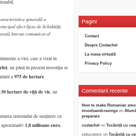
tenabil.
caracteristica generală a
Pagini
ncipal efect lipsa de lichidități,
e arată într-un comunicat al
Contact
Despre Costachel
La masa virtuală
tinerire a viei, care a vizat în
Privacy Policy
rlot
, iar până în prezent investiția se
975 de hectare
antării a
.
Comentarii recente
130 hectare de viță de vie
, iar
How to make Romanian smo
moodsandcravings
on
Afumăt
ntarea sistemului de susținere cu
preparare
1,8 milioane euro
de aproximativ
,
costachel
on
Tocăniță cu cea
sebucaterix
on
Tocăniță cu c