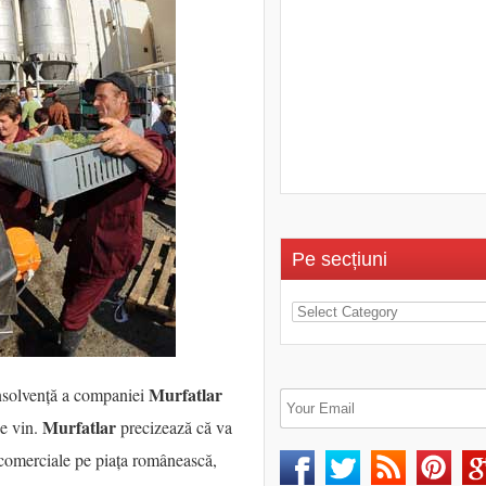
Pe secțiuni
Murfatlar
insolvență a companiei
Murfatlar
de vin.
precizează că va
ii comerciale pe piața românească,