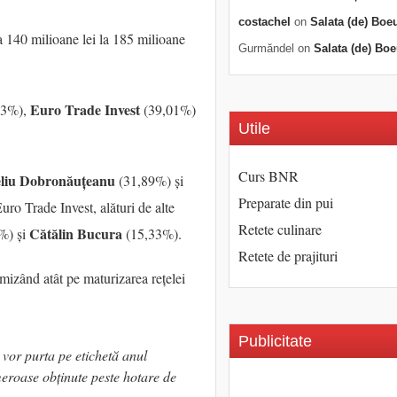
costachel
on
Salata (de) Boe
a 140 milioane lei la 185 milioane
Gurmăndel
on
Salata (de) Boe
Euro Trade Invest
93%),
(39,01%)
Utile
Curs BNR
liu Dobronăuțeanu
(31,89%) și
Preparate din pui
uro Trade Invest, alături de alte
Retete culinare
Cătălin Bucura
%) și
(15,33%).
Retete de prajituri
mizând atât pe maturizarea rețelei
Publicitate
 vor purta pe etichetă anul
eroase obținute peste hotare de