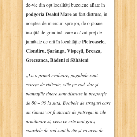
de-vie din opt localități buzoiene aflate în
podgoria Dealul Mare
au fost distruse, în
noaptea de miercuri spre joi, de o ploaie
însoțită de grindină, care a căzut preț de
Pietroasele,
jumătate de oră în localitățile
Clondiru, Șarânga, Vispești, Breaza,
Greceanca, Bădeni
Săhăteni
și
.
„La o primă evaluare, pagubele sunt
extrem de ridicate, viile pe rod, dar și
plantațiile tinere sunt distruse în proporție
de 80 – 90 la sută. Boabele de struguri care
au rămas vor fi atacate de putregai în zile
următoare și, ceea ce este mai grav,
coardele de rod sunt lovite și va avea de