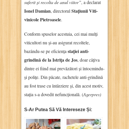
suferit și recolta de anul viitor”
, a declarat
Ionel Damian
Stațiunii Viti-
, directorul
vinicole Pietroasele
.
Conform spuselor acestuia, cei mai mulți
viticultori nu și-au asigurat recoltele,
stației anti-
bazându-se pe eficiența
grindină de la Istrița de Jos
, doar câțiva
dintre ei fiind mai prevăzători și întocmindu-
și polițe. Din păcate, rachetele anti-grindină
au fost trase cu întârziere și, din acest motiv,
stația s-a dovedit nefuncțională. (
Agerpres)
S-Ar Putea Să Vă Intereseze Și: