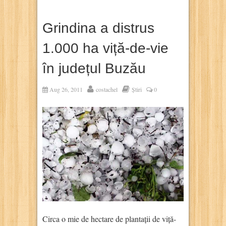
Grindina a distrus
1.000 ha viță-de-vie
în județul Buzău
Aug 26, 2011
costachel
Știri
0
Circa o mie de hectare de plantații de viță-