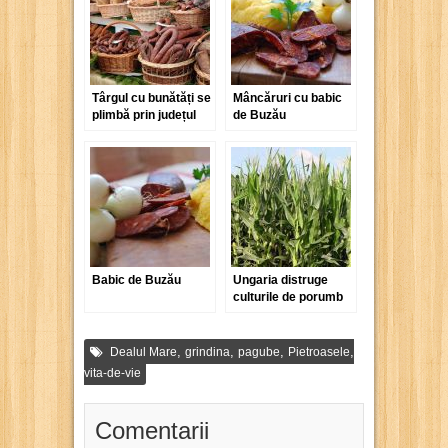
Târgul cu bunătăți se
Mâncăruri cu babic
plimbă prin județul
de Buzău
Prahova
Babic de Buzău
Ungaria distruge
culturile de porumb
modificat genetic
,
,
,
,
Dealul Mare
grindina
pagube
Pietroasele
vita-de-vie
Comentarii