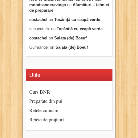
moodsandcravings
on
Afumături – tehnici
de preparare
costachel
on
Tocăniță cu ceapă verde
sebucaterix
on
Tocăniță cu ceapă verde
costachel
on
Salata (de) Boeuf
Gurmăndel
on
Salata (de) Boeuf
Utile
Curs BNR
Preparate din pui
Retete culinare
Retete de prajituri