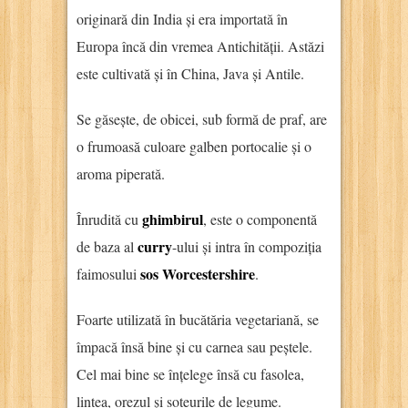
originară din India și era importată în
Europa încă din vremea Antichității. Astăzi
este cultivată și în China, Java și Antile.
Se găsește, de obicei, sub formă de praf, are
o frumoasă culoare galben portocalie și o
aroma piperată.
ghimbirul
Înrudită cu
, este o componentă
curry
de baza al
-ului și intra în compoziția
sos Worcestershire
faimosului
.
Foarte utilizată în bucătăria vegetariană, se
împacă însă bine și cu carnea sau peștele.
Cel mai bine se înțelege însă cu fasolea,
lintea, orezul și soteurile de legume.