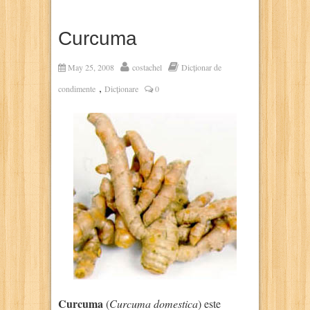
Curcuma
May 25, 2008
costachel
Dicționar de
,
condimente
Dicționare
0
Curcuma
(
Curcuma domestica
) este