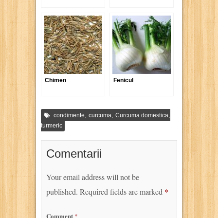
Chimen
Fenicul
,
,
,
condimente
curcuma
Curcuma domestica
turmeric
Comentarii
Your email address will not be
published.
Required fields are marked
*
Comment
*