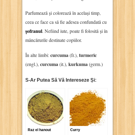
Parfumează și colorează în același timp,
ceea ce face ca să fie adesea confundată cu
șofranul
. Nefiind iute, poate fi folosită și în
mâncărurile destinate copiilor.
curcuma
turmeric
În alte limbi:
(fr.),
curcuma
kurkuma
(engl.),
(it.),
(germ.)
S-Ar Putea Să Vă Intereseze Și:
Raz el hanout
Curry