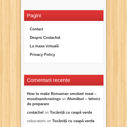
Pagini
Contact
Despre Costachel
La masa virtuală
Privacy Policy
Comentarii recente
How to make Romanian smoked meat –
moodsandcravings
on
Afumături – tehnici
de preparare
costachel
on
Tocăniță cu ceapă verde
sebucaterix
on
Tocăniță cu ceapă verde