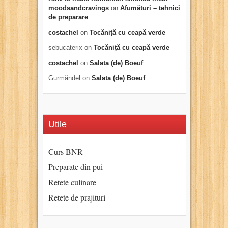
moodsandcravings
on
Afumături – tehnici
de preparare
costachel
on
Tocăniță cu ceapă verde
sebucaterix
on
Tocăniță cu ceapă verde
costachel
on
Salata (de) Boeuf
Gurmăndel
on
Salata (de) Boeuf
Utile
Curs BNR
Preparate din pui
Retete culinare
Retete de prajituri