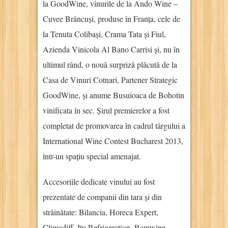
la GoodWine, vinurile de la Ando Wine –
Cuvee Brâncuși, produse în Franța, cele de
la Tenuta Colibași, Crama Tata și Fiul,
Azienda Vinicola Al Bano Carrisi și, nu în
ultimul rând, o nouă surpriză plăcută de la
Casa de Vinuri Cotnari, Partener Strategic
GoodWine, și anume Busuioaca de Bohotin
vinificata în sec. Șirul premierelor a fost
completat de promovarea în cadrul târgului a
International Wine Contest Bucharest 2013,
într-un spațiu special amenajat.
Accesoriile dedicate vinului au fost
prezentate de companii din tara și din
străinătate: Bilancia, Horeca Expert,
Climadiff, Itu Refrigeration, Romwine