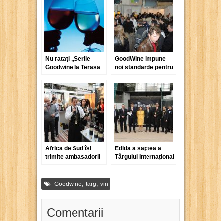
Nu ratați „Serile
GoodWine impune
Goodwine la Terasa
noi standarde pentru
Rodon”!
evenimentele de vin
din România
Africa de Sud își
Ediția a șaptea a
trimite ambasadorii
Târgului Internațional
la GoodWine
GoodWine a
constituit un real
succes
,
,
Goodwine
targ
vin
Comentarii