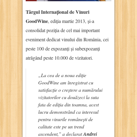
Târgul Internațional de Vinuri
GoodWine
, ediția martie 2013, și-a
consolidat poziția de cel mai important
eveniment dedicat vinului din România, cei
peste 100 de expozanți și subexpozanți
atrăgând peste 10.000 de vizitatori.
„La cea de a noua ediție
GoodWine am înregistrat cu
satisfacție o creștere a numărului
vizitatorilor cu douăzeci la suta
fata de ediția din toamna, acest
lucru demonstrând ca interesul
pentru vinurile românești de
calitate este pe un trend
ascendent,” a declarat
Andrei