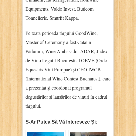
Equipments, Valdo Invest, Buticom
Tonnellerie, Smurfit Kappa.
Pe toata perioada târgului GoodWine,
Master of Ceremony a fost Cătălin
Păduraru, Wine Ambasador ADAR, Judex
de Vino Legat I București al OEVE (Ordo
Equestris Vini Europae) și CEO IWCB
(International Wine Contest Bucharest), care
a prezentat și coordonat programul
degustărilor și lansărilor de vinuri în cadrul
târgului.
S-Ar Putea Să Vă Intereseze Și: