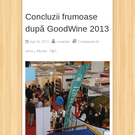
Concluzii frumoase
după GoodWine 2013
Apr 04, 2013
costachel
Comunicate de
,
presă
Mozaic
0