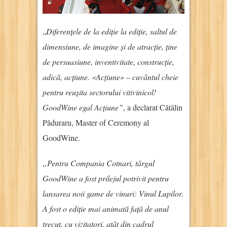
„
Diferențele de la ediție la ediție, saltul de
dimensiune, de imagine și de atracție, ține
de persuasiune, inventivitate, construcție,
adică, acțiune. «Acțiune» – cuvântul cheie
pentru reușita sectorului vitivinicol!
GoodWine egal Acțiune”
, a declarat Cătălin
Păduraru, Master of Ceremony al
GoodWine.
„Pentru Compania Cotnari, târgul
GoodWine a fost prilejul potrivit pentru
lansarea noii game de vinuri: Vinul Lupilor.
A fost o ediție mai animată față de anul
trecut, cu vizitatori, atât din cadrul