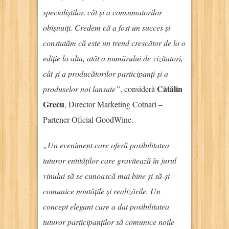
specialiștilor, cât și a consumatorilor
obișnuiți. Credem că a fost un succes și
constatăm că este un trend crescător de la o
ediție la alta, atât a numărului de vizitatori,
cât și a producătorilor participanți și a
Cătălin
produselor noi lansate”
, consideră
Grecu
, Director Marketing Cotnari –
Partener Oficial GoodWine.
„Un eveniment care oferă posibilitatea
tuturor entităților care gravitează în jurul
vinului să se cunoască mai bine și să-și
comunice noutățile și realizările. Un
concept elegant care a dat posibilitatea
tuturor participanților să comunice noile