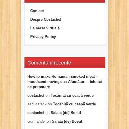
Contact
Despre Costachel
La masa virtuală
Privacy Policy
Comentarii recente
How to make Romanian smoked meat –
moodsandcravings
on
Afumături – tehnici
de preparare
costachel
on
Tocăniță cu ceapă verde
sebucaterix
on
Tocăniță cu ceapă verde
costachel
on
Salata (de) Boeuf
Gurmăndel
on
Salata (de) Boeuf