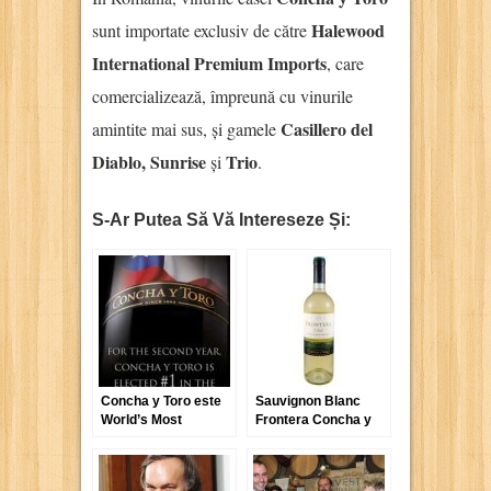
Halewood
sunt importate exclusiv de către
International Premium Imports
, care
comercializează, împreună cu vinurile
Casillero del
amintite mai sus, și gamele
Diablo, Sunrise
Trio
și
.
S-Ar Putea Să Vă Intereseze Și:
Concha y Toro este
Sauvignon Blanc
World’s Most
Frontera Concha y
Admired Wine Brand
Toro 2008
pentru al doilea an
consecutiv