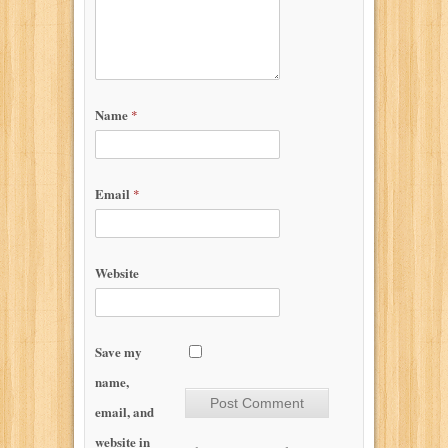
Name
*
Email
*
Website
Save my
name,
email, and
website in