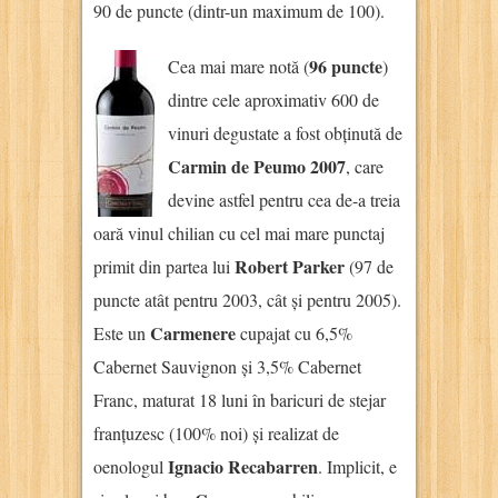
90 de puncte (dintr-un maximum de 100).
96 puncte
Cea mai mare notă (
)
dintre cele aproximativ 600 de
vinuri degustate a fost obținută de
Carmin de Peumo 2007
, care
devine astfel pentru cea de-a treia
oară vinul chilian cu cel mai mare punctaj
Robert Parker
primit din partea lui
(97 de
puncte atât pentru 2003, cât și pentru 2005).
Carmenere
Este un
cupajat cu 6,5%
Cabernet Sauvignon și 3,5% Cabernet
Franc, maturat 18 luni în baricuri de stejar
franțuzesc (100% noi) și realizat de
Ignacio Recabarren
oenologul
. Implicit, e