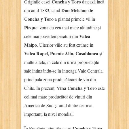
Concha y Toro
Originile casei
datează încă
Don Melchor de
din anul 1883, când
Concha y Toro
a plantat primele vii în
Pirque
, zona cu cea mai mare altitudine și
Valea
cele mai joase temperaturi din
Maipo
. Ulterior viile au fost extinse în
Valea Rapel, Puente Alto, Casablanca
și
multe altele, în cele din urma proprietățile
sale întinzându-se în întreaga Vale Centrala,
principala zona producătoare de vin din
Vina Concha y Toro
Chile. În prezent,
este
cel mai mare producător de vinuri din
America de Sud și unul dintre cei mai
importanți la nivel mondial.
Concha y Toro
În România, vinurile casei