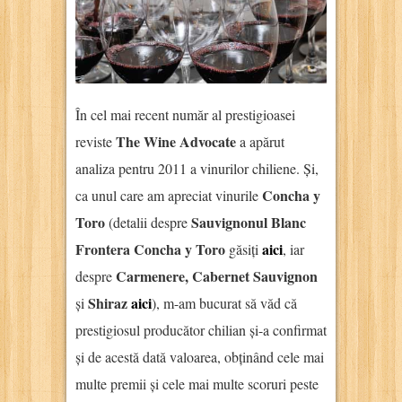
În cel mai recent număr al prestigioasei
The Wine Advocate
reviste
a apărut
analiza pentru 2011 a vinurilor chiliene. Și,
Concha y
ca unul care am apreciat vinurile
Toro
Sauvignonul Blanc
(detalii despre
Frontera Concha y Toro
aici
găsiți
, iar
Carmenere, Cabernet Sauvignon
despre
Shiraz
aici
și
), m-am bucurat să văd că
prestigiosul producător chilian și-a confirmat
și de acestă dată valoarea, obținând cele mai
multe premii și cele mai multe scoruri peste