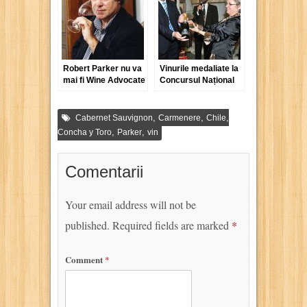
Robert Parker nu va
Vinurile medaliate la
mai fi Wine Advocate
Concursul Național
de Vinuri și Băuturi
Alcoolice Vinvest
2012
,
,
,
Cabernet Sauvignon
Carmenere
Chile
,
,
Concha y Toro
Parker
vin
Comentarii
Your email address will not be
published.
Required fields are marked
*
Comment
*