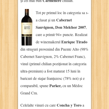
Carmenere
și cel mai bun
chilian.
Tot pe primul loc în categoria sa s-
Cabernet
a clasat și un
Sauvignon, Don Melchor 2007
,
care a primit 94+ puncte. Realizat
Enrique Tirado
de winemakerul
din struguri provenind din Puente Alto (98%
Cabernet Sauvignon, 2% Cabernet Franc),
vinul (primul chilian poziționat în categoria
ultra-premium) a fost maturat 15 luni în
baricuri de stajar franțuzesc (78% noi) și e
Parker,
comparabil, spune
cu un Médoc
Grand Cru.
Concha y Toro
Celelalte vinuri cu care
a