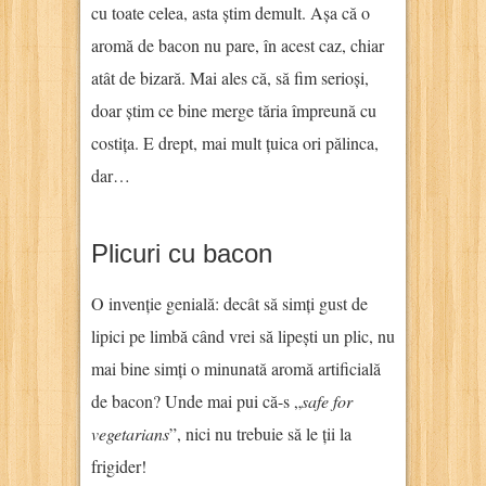
cu toate celea, asta știm demult. Așa că o
aromă de bacon nu pare, în acest caz, chiar
atât de bizară. Mai ales că, să fim serioși,
doar știm ce bine merge tăria împreună cu
costița. E drept, mai mult țuica ori pălinca,
dar…
Plicuri cu bacon
O invenție genială: decât să simți gust de
lipici pe limbă când vrei să lipești un plic, nu
mai bine simți o minunată aromă artificială
de bacon? Unde mai pui că-s „
safe for
vegetarians
”, nici nu trebuie să le ții la
frigider!