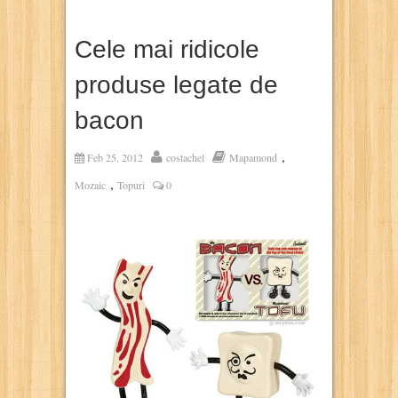
Cele mai ridicole
produse legate de
bacon
,
Feb 25, 2012
costachel
Mapamond
,
Mozaic
Topuri
0