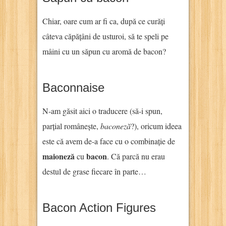
Chiar, oare cum ar fi ca, după ce curăți
câteva căpățâni de usturoi, să te speli pe
mâini cu un săpun cu aromă de bacon?
Baconnaise
N-am găsit aici o traducere (să-i spun,
parțial românește,
baconeză
?), oricum ideea
este că avem de-a face cu o combinație de
maioneză
bacon
cu
. Că parcă nu erau
destul de grase fiecare în parte…
Bacon Action Figures