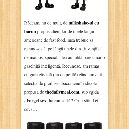
milkshake-ul cu
Râdeam, nu de mult, de
bacon
propus clienților de unele lanțuri
americane de fast-food. Însă trebuie să
recunosc că, pe lângă unele din „invențiile”
de mai jos, specialitatea amintită pare chiar o
găselniță inteligentă. Recunosc, am rămas
cu gura căscată (nu de poftă!) când am citit
selecția de produse „baconiene” ridicole
thedailymeal.com
propusă de
, sub egida
„Forget sex, bacon sells”
! Or fi știind ei
ceva…