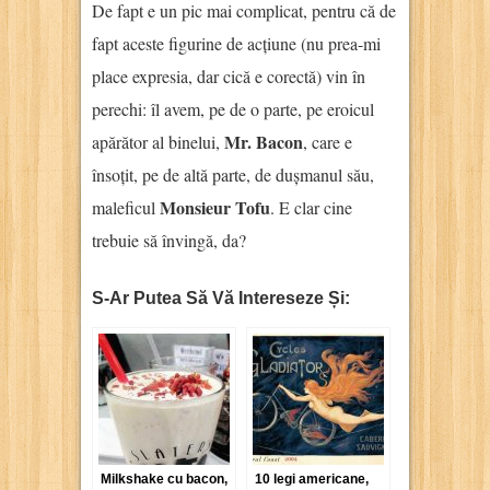
De fapt e un pic mai complicat, pentru că de
fapt aceste figurine de acțiune (nu prea-mi
place expresia, dar cică e corectă) vin în
perechi: îl avem, pe de o parte, pe eroicul
Mr. Bacon
apărător al binelui,
, care e
însoțit, pe de altă parte, de dușmanul său,
Monsieur Tofu
maleficul
. E clar cine
trebuie să învingă, da?
S-Ar Putea Să Vă Intereseze Și:
Milkshake cu bacon,
10 legi americane,