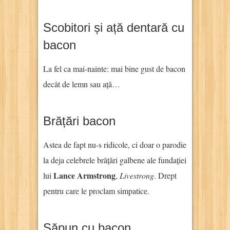
Scobitori și ață dentară cu
bacon
La fel ca mai-nainte: mai bine gust de bacon
decât de lemn sau ață…
Brățări bacon
Astea de fapt nu-s ridicole, ci doar o parodie
la deja celebrele brățări galbene ale fundației
Lance Armstrong
lui
,
Livestrong
. Drept
pentru care le proclam simpatice.
Săpun cu bacon