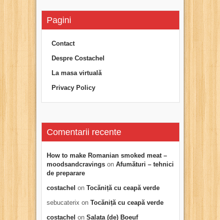
Pagini
Contact
Despre Costachel
La masa virtuală
Privacy Policy
Comentarii recente
How to make Romanian smoked meat –
moodsandcravings
on
Afumături – tehnici
de preparare
costachel
on
Tocăniță cu ceapă verde
sebucaterix
on
Tocăniță cu ceapă verde
costachel
on
Salata (de) Boeuf