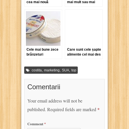
cea mai nouă
mai mult sau mai
delicatesă
puțin hazlii, legate de
americană
băutură
Cele mai bune zece
Care sunt cele șapte
brânzeturi
alimente cel mai des
franțuzești
falsificate?
,
,
,
costita
marketing
SUA
top
Comentarii
Your email address will not be
published.
Required fields are marked
*
Comment
*