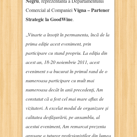
Negru
, reprezentanta a Departamentului
Vigna – Partener
Comercial al Companiei
Strategic la GoodWine
.
„
Vinarte a însoțit în permanenta, încă de la
prima ediție acest eveniment, prin
participare cu stand propriu. La ediția din
acest an, 18-20 noiembrie 2011, acest
eveniment s-a bucurat în primul rand de o
numeroasa participare cu mult mai
numeroasa decât în anii precedenți, Am
constatat că a fost cel mai mare aflux de
vizitatori. A excelat modul de organizare și
calitatea desfășurării, pe ansamblu, al
acestui eveniment, Am remarcat prezenta
aproape a tuturor profesioniștilor din lumea