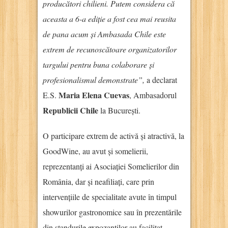
producători chilieni. Putem considera că
aceasta a 6-a ediție a fost cea mai reusita
de pana acum și Ambasada Chile este
extrem de recunoscătoare organizatorilor
targului pentru buna colaborare și
profesionalismul demonstrate”,
a declarat
Maria Elena Cuevas
E.S.
, Ambasadorul
Republicii Chile
la București.
O participare extrem de activă și atractivă, la
GoodWine, au avut și somelierii,
reprezentanți ai Asociației Somelierilor din
România, dar și neafiliați, care prin
intervențiile de specialitate avute în timpul
showurilor gastronomice sau în prezentările
din standurile expozanților au facilitat