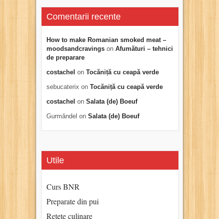
Comentarii recente
How to make Romanian smoked meat –
moodsandcravings
on
Afumături – tehnici
de preparare
costachel
on
Tocăniță cu ceapă verde
sebucaterix
on
Tocăniță cu ceapă verde
costachel
on
Salata (de) Boeuf
Gurmăndel
on
Salata (de) Boeuf
Utile
Curs BNR
Preparate din pui
Retete culinare