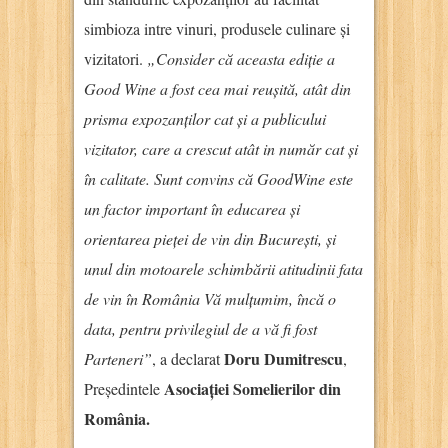
simbioza intre vinuri, produsele culinare și
vizitatori.
„Consider că aceasta ediție a
Good Wine a fost cea mai reușită, atât din
prisma expozanților cat și a publicului
vizitator, care a crescut atât in număr cat și
în calitate. Sunt convins că GoodWine este
un factor important în educarea și
orientarea pieței de vin din București, și
unul din motoarele schimbării atitudinii fata
de vin în România Vă mulțumim, încă o
data, pentru privilegiul de a vă fi fost
Doru Dumitrescu
Parteneri”
, a declarat
,
Asociației Somelierilor din
Președintele
România.