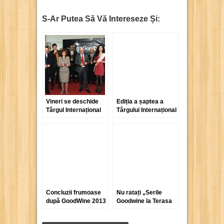
S-Ar Putea Să Vă Intereseze Și:
Vineri se deschide
Ediția a șaptea a
Târgul Internațional
Târgului Internațional
de Vinuri Goodwine
GoodWine a
constituit un real
succes
Concluzii frumoase
Nu ratați „Serile
după GoodWine 2013
Goodwine la Terasa
Rodon”!