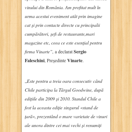
vinului din România. Am profitat mult în
urma acestui eveniment atât prin imagine
cat și prin contacte directe cu principalii
cumpărători, șefi de restaurante,mari
magazine etc, ceea ce este esențial pentru
Sergio
firma Vinarte”,
a declarat
Faleschini
Vinarte
, Președinte
.
„
Este pentru a treia oara consecutiv când
Chile participa la Târgul Goodwine, după
edițiile din 2009 și 2010. Standul Chile a
fost la aceasta ediție singurul «stand de
țară», prezentând o mare varietate de vinuri
ale unora dintre cei mai vechi și renumiți