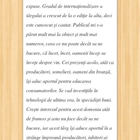
expuse. Gradul de internaționalizare a
târgului a crescut de la o ediție la alta, deci
este cunoscut și cautat. Publicul mi s-a
părut mult mai la obiect și mult mai
numeros, ceea ce nu poate decât sa ne
bucure, că încet, încet, oamenii încep sa
învețe despre vin. Cei prezenți acolo, atât ca
producători, somelieri, oameni din branșă,
își aduc aportul pentru educarea
consumatorilor. Se vad investițiile în
tehnologii de ultima ora, în specialiști buni.
Crește interesul pentru acest domeniu atât
de frumos și asta nu face decât sa ne
bucure, iar acest târg își aduce aportul în a
strânge împreună producători, iubitori ai