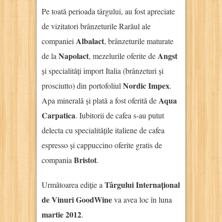
Pe toată perioada târgului, au fost apreciate
de vizitatori brânzeturile Rarăul ale
Albalact
companiei
, brânzeturile maturate
Napolact
Angst
de la
, mezelurile oferite de
și specialități import Italia (brânzeturi și
Nordic Impex
prosciutto) din portofoliul
.
Aqua
Apa minerală și plată a fost oferită de
Carpatica
. Iubitorii de cafea s-au putut
delecta cu specialitățile italiene de cafea
espresso și cappuccino oferite gratis de
Bristot
compania
.
Târgului Internațional
Următoarea ediție a
de Vinuri GoodWine
va avea loc în luna
martie 2012
.