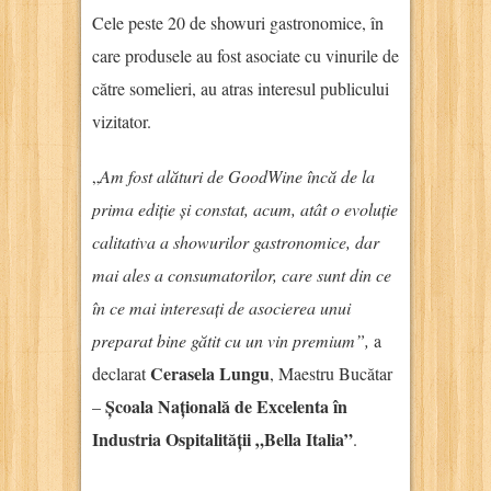
Cele peste 20 de showuri gastronomice, în
care produsele au fost asociate cu vinurile de
către somelieri, au atras interesul publicului
vizitator.
„
Am fost alături de GoodWine încă de la
prima ediție și constat, acum, atât o evoluție
calitativa a showurilor gastronomice, dar
mai ales a consumatorilor, care sunt din ce
în ce mai interesați de asocierea unui
preparat bine gătit cu un vin premium”,
a
Cerasela Lungu
declarat
, Maestru Bucătar
Școala Națională de Excelenta în
–
Industria Ospitalității „Bella Italia”
.