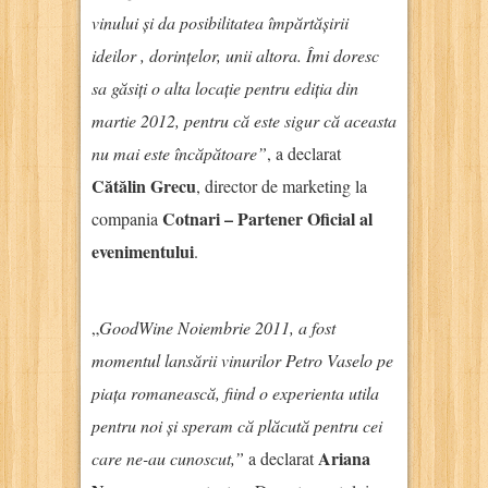
vinului și da posibilitatea împărtășirii
ideilor , dorințelor, unii altora. Îmi doresc
sa găsiți o alta locație pentru ediția din
martie 2012, pentru că este sigur că aceasta
nu mai este încăpătoare”
, a declarat
Cătălin Grecu
, director de marketing la
Cotnari – Partener Oficial al
compania
evenimentului
.
„
GoodWine Noiembrie 2011, a fost
momentul lansării vinurilor Petro Vaselo pe
piața romanească, fiind o experienta utila
pentru noi și speram că plăcută pentru cei
Ariana
care ne-au cunoscut,”
a declarat