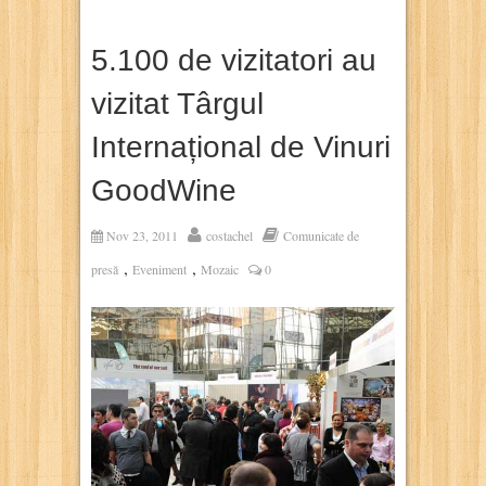
5.100 de vizitatori au
vizitat Târgul
Internațional de Vinuri
GoodWine
Nov 23, 2011
costachel
Comunicate de
,
,
presă
Eveniment
Mozaic
0