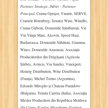
Partener Strategic
, Jidvei –
Partener
Principal
, Crama Oprișor, Vinarte, SERVE,
Cramele Rotenberg, Senator Wine, WineRo,
Crama Gîrboiu, Domeniile Sâmburești, Vie
Vin Vânju Mare, Alcovin, Speed Huși,
Budureasca, Domeniile Săhăteni, Gramma
Wines, Domeniile Anastasia, Asociația
Producătorilor din Drăgășani (Agricola
Știrbey, Avincis, Via Sandu), Vinexpert,
Heinrig Distribution, Wine Distribution
(Franța), Michel Torino (Argentina),
Edoardo Miroglio și Chateau Pamidovo
(Bulgaria), Tenuta Carreta (Italia), Asociația
Micilor Producători din Republica Moldova
(Et Cetera, F’autor, Mezalimpe, Equinox,