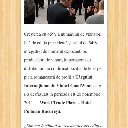
45%
Creșterea cu
a numărului de vizitatori
34%
față de ediția precedentă și saltul de
înregistrat de numărul expozanților,
producători de vinuri, importatori sau
distribuitori au confirmat poziția de lider pe
Târgului
piața românească de profil a
Internațional de Vinuri GoodWine
, care
s-a desfășurat în perioada 18-20 noiembrie
World Trade Plaza – Hotel
2011, la
Pullman București
.
„Suntem încântați de reușita acestei ediții a