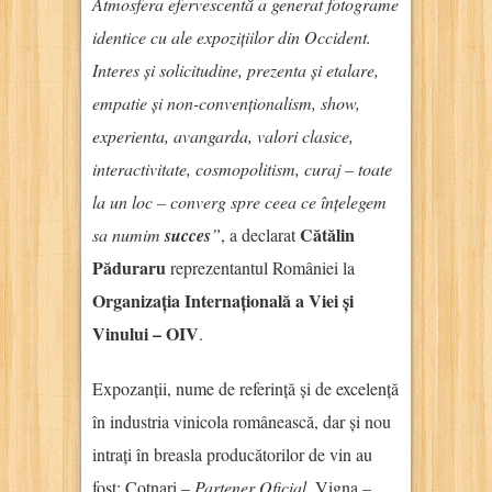
Atmosfera efervescentă a generat fotograme
identice cu ale expozițiilor din Occident.
Interes și solicitudine, prezenta și etalare,
empatie și non-convenționalism, show,
experienta, avangarda, valori clasice,
interactivitate, cosmopolitism, curaj – toate
la un loc – converg spre ceea ce înțelegem
Cătălin
sa numim
succes
”
, a declarat
Păduraru
reprezentantul României la
Organizația Internațională a Viei și
Vinului – OIV
.
Expozanții, nume de referință și de excelență
în industria vinicola românească, dar și nou
intrați în breasla producătorilor de vin au
fost: Cotnari –
Partener Oficial
, Vigna –