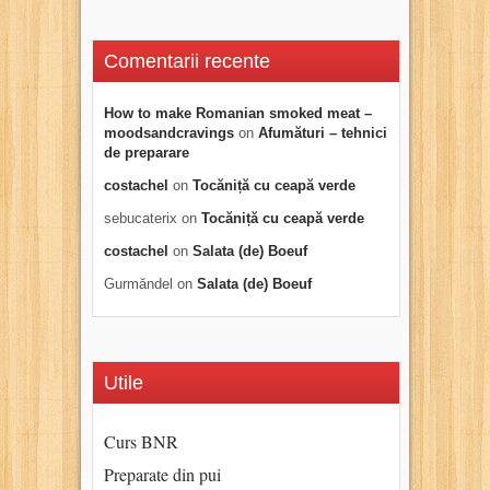
Comentarii recente
How to make Romanian smoked meat –
moodsandcravings
on
Afumături – tehnici
de preparare
costachel
on
Tocăniță cu ceapă verde
sebucaterix
on
Tocăniță cu ceapă verde
costachel
on
Salata (de) Boeuf
Gurmăndel
on
Salata (de) Boeuf
Utile
Curs BNR
Preparate din pui