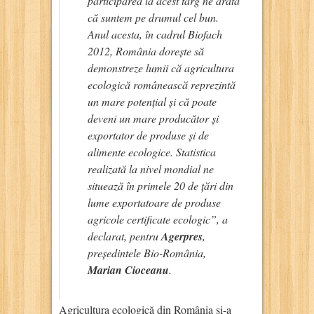
participarea la acest târg ne arată
că suntem pe drumul cel bun.
Anul acesta, în cadrul Biofach
2012, România dorește să
demonstreze lumii că agricultura
ecologică românească reprezintă
un mare potențial și că poate
deveni un mare producător și
exportator de produse și de
alimente ecologice. Statistica
realizată la nivel mondial ne
situează în primele 20 de țări din
lume exportatoare de produse
agricole certificate ecologic”, a
declarat, pentru
Agerpres
,
președintele Bio-România,
Marian Cioceanu
.
Agricultura ecologică din România și-a