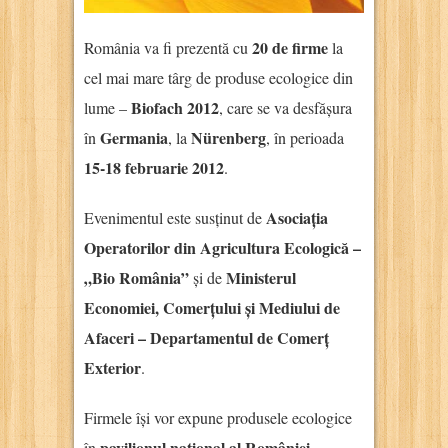
20 de firme
România va fi prezentă cu
la
cel mai mare târg de produse ecologice din
Biofach 2012
lume –
, care se va desfășura
Germania
Nürenberg
în
, la
, în perioada
15-18 februarie 2012
.
Asociația
Evenimentul este susținut de
Operatorilor din Agricultura Ecologică –
„Bio România”
Ministerul
și de
Economiei, Comerțului și Mediului de
Afaceri – Departamentul de Comerț
Exterior
.
Firmele își vor expune produsele ecologice
pavilionul național al României
în
,