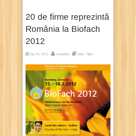
20 de firme reprezintă
România la Biofach
2012
Jan 30, 2012
costachel
Știri
0