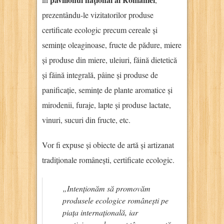
prezentându-le vizitatorilor produse
certificate ecologic precum cereale și
semințe oleaginoase, fructe de pădure, miere
și produse din miere, uleiuri, făină dietetică
și făină integrală, pâine și produse de
panificație, semințe de plante aromatice și
mirodenii, furaje, lapte și produse lactate,
vinuri, sucuri din fructe, etc.
Vor fi expuse și obiecte de artă și artizanat
tradiționale românești, certificate ecologic.
„Intenționăm să promovăm
produsele ecologice românești pe
piața internațională, iar