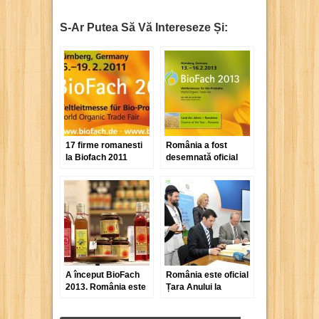
S-Ar Putea Să Vă Intereseze Și:
17 firme romanesti
România a fost
la Biofach 2011
desemnată oficial
„Țara Anului” la
Biofach 2013
A început BioFach
România este oficial
2013. România este
Țara Anului la
„țara anului”
Biofach 2013