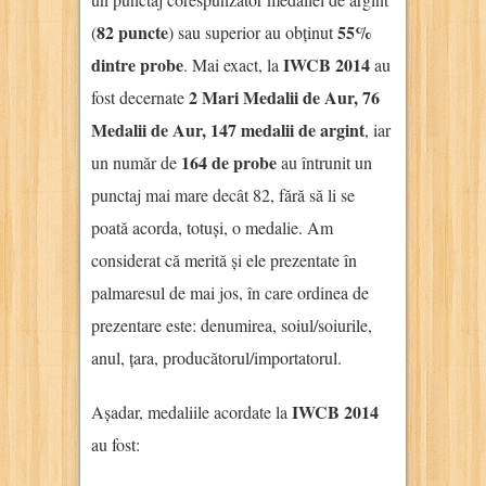
82 puncte
55%
(
) sau superior au obținut
dintre probe
IWCB 2014
. Mai exact, la
au
2 Mari Medalii de Aur, 76
fost decernate
Medalii de Aur, 147 medalii de argint
, iar
164 de probe
un număr de
au întrunit un
punctaj mai mare decât 82, fără să li se
poată acorda, totuși, o medalie. Am
considerat că merită și ele prezentate în
palmaresul de mai jos, în care ordinea de
prezentare este: denumirea, soiul/soiurile,
anul, țara, producătorul/importatorul.
IWCB 2014
Așadar, medaliile acordate la
au fost: