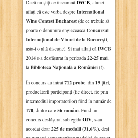
IWCB
Dacă nu știți ce înseamnă
, atunci
International
aflați că este vorba despre
Wine Contest Bucharest
(de ce trebuie să
Concursul
poarte o denumire englezească
Internațional de Vinuri de la București
,
IWCB
asta-i o altă discuție). Și mai aflați că
2014
22-25 mai
s-a desfășurat în perioada
,
Biblioteca Națională a României
la
(!).
712 probe
19 țări
În concurs au intrat
, din
,
producătorii participanți (fie direct, fie prin
intermediul importatorilor) fiind în număr de
170
56 români
, dintre care
. Fiind un
OIV
concurs desfășurat sub egida
, s-au
225 de medalii (31,6%)
acordat doar
, deși
un punctaj corespunzător medaliei de argint