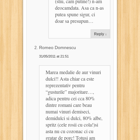
(stiu, cam putine!) n-am
deocamdata. Asa ca n-as
putea spune sigur, ci
doar sa presupun…
Reply
↓
Romeo Domnescu
31/05/2011 at 21:51
Marea medalie de aur vinuri
dulci!! Asta chiar ca este
reprezentativ pentru
“gusturile” majoritare…,
adica pentru cei cca 80%
dintre romani care beau
numai vinuri demiseci,
demidulci si dulci, 80% albe,
spritz (cele rosii cu cola!)si
asta nu cu cozonac ci cu
gratar de porc! Totusi am