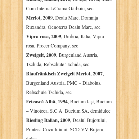
Com Internat./Crama Gârboiu, sec
Merlot, 2009
, Dealu Mare, Domnița
Ruxandra, Oenoterra Dealu Mare, sec
Vipra rosa, 2009
, Umbria, Italia, Vipra
rosa, Procer Company, sec
Zweigelt, 2009
, Burgenland Austria,
Tschida, Rebschule Tschida, sec
Blaufränkisch Zweigelt Merlot, 2007
,
Burgenland Austria, PMC – Diabolus,
Rebschule Tschida, sec
Fetească Albă, 1994
, Bucium Iași, Bucium
– Vinoteca, S.C.A. Bucium SA, demidulce
Riesling Italian, 2009
, Dealul Bujorului,
Printesa Covurluiului, SCD VV Bujoru,
dulce