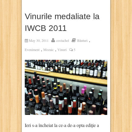
Vinurile medaliate la
IWCB 2011
,
May 30, 2011
costachel
Băuturi
,
,
Eveniment
Mozaic
Vinuri
5
Ieri s-a încheiat la ce-a de-a opta ediție a