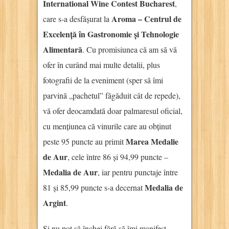
International Wine Contest Bucharest
,
Aroma – Centrul de
care s-a desfășurat la
Excelență în Gastronomie și Tehnologie
Alimentară
. Cu promisiunea că am să vă
ofer în curând mai multe detalii, plus
fotografii de la eveniment (sper să îmi
parvină „pachetul” făgăduit cât de repede),
vă ofer deocamdată doar palmaresul oficial,
cu mențiunea că vinurile care au obținut
Marea Medalie
peste 95 puncte au primit
de Aur
, cele între 86 și 94,99 puncte –
Medalia de Aur
, iar pentru punctaje între
Medalia de
81 și 85,99 puncte s-a decernat
Argint
.
Și nu pot să închei fără să îmi manifest