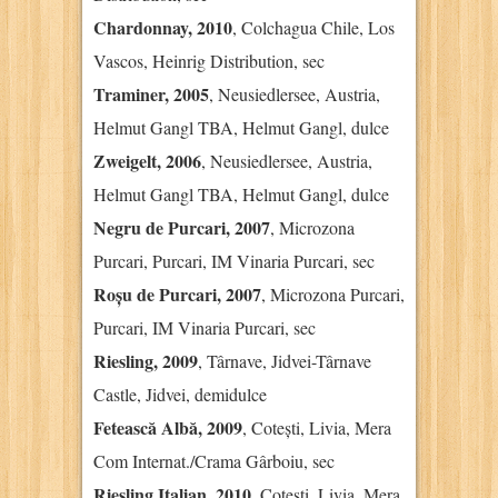
Chardonnay, 2010
, Colchagua Chile, Los
Vascos, Heinrig Distribution, sec
Traminer, 2005
, Neusiedlersee, Austria,
Helmut Gangl TBA, Helmut Gangl, dulce
Zweigelt, 2006
, Neusiedlersee, Austria,
Helmut Gangl TBA, Helmut Gangl, dulce
Negru de Purcari, 2007
, Microzona
Purcari, Purcari, IM Vinaria Purcari, sec
Roșu de Purcari, 2007
, Microzona Purcari,
Purcari, IM Vinaria Purcari, sec
Riesling, 2009
, Târnave, Jidvei-Târnave
Castle, Jidvei, demidulce
Fetească Albă, 2009
, Cotești, Livia, Mera
Com Internat./Crama Gârboiu, sec
Riesling Italian, 2010
, Cotești, Livia, Mera