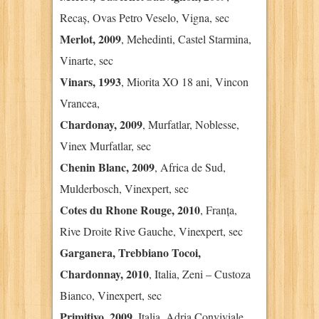
Recaș, Ovas Petro Veselo, Vigna, sec
Merlot, 2009
, Mehedinti, Castel Starmina,
Vinarte, sec
Vinars, 1993
, Miorita XO 18 ani, Vincon
Vrancea,
Chardonay, 2009
, Murfatlar, Noblesse,
Vinex Murfatlar, sec
Chenin Blanc, 2009
, Africa de Sud,
Mulderbosch, Vinexpert, sec
Cotes du Rhone Rouge, 2010
, Franța,
Rive Droite Rive Gauche, Vinexpert, sec
Garganera, Trebbiano Tocoi,
Chardonnay, 2010
, Italia, Zeni – Custoza
Bianco, Vinexpert, sec
Primitivo, 2009
, Italia, Adria Conviviale