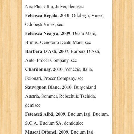
Nec Plus Ultra, Jidvei, demisec
Fetească Regală, 2010
, Odobești, Vinex,
Odobești Vinex, sec
Fetească Neagră, 2009
, Dealu Mare,
Brutus, Oenoterra Dealu Mare, sec
Barbera D’Asti, 2007
, Barbera D’Asti,
Ante, Procer Company, sec
Chardonnay, 2010
, Venezie, Italia,
Folonari, Procer Company, sec
Sauvignon Blanc, 2010
, Burgenland
Austria, Sommer, Rebschule Tschida,
demisec
Fetească Albă, 2009
, Bucium Iași, Bucium,
S.C.A. Bucium SA, demidulce
Muscat Ottonel, 2009
, Bucium Iași,