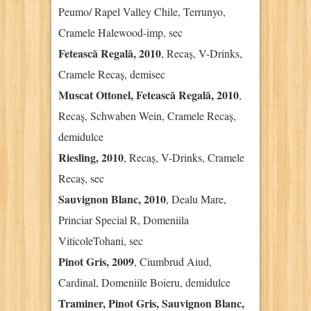
Peumo/ Rapel Valley Chile, Terrunyo,
Cramele Halewood-imp, sec
Fetească Regală, 2010
, Recaș, V-Drinks,
Cramele Recaș, demisec
Muscat Ottonel, Fetească Regală, 2010
,
Recaș, Schwaben Wein, Cramele Recaș,
demidulce
Riesling, 2010
, Recaș, V-Drinks, Cramele
Recaș, sec
Sauvignon Blanc, 2010
, Dealu Mare,
Princiar Special R, Domeniila
ViticoleTohani, sec
Pinot Gris, 2009
, Ciumbrud Aiud,
Cardinal, Domeniile Boieru, demidulce
Traminer, Pinot Gris, Sauvignon Blanc,