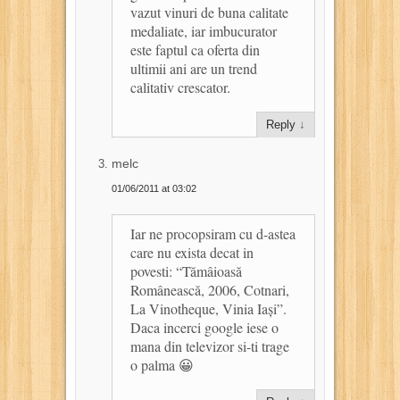
vazut vinuri de buna calitate
medaliate, iar imbucurator
este faptul ca oferta din
ultimii ani are un trend
calitativ crescator.
Reply
↓
melc
01/06/2011 at 03:02
Iar ne procopsiram cu d-astea
care nu exista decat in
povesti: “Tămâioasă
Românească, 2006, Cotnari,
La Vinotheque, Vinia Iași”.
Daca incerci google iese o
mana din televizor si-ti trage
o palma 😀