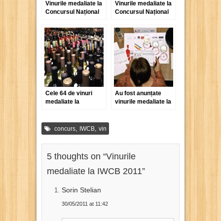
Vinurile medaliate la
Vinurile medaliate la
Concursul Național
Concursul Național
de Vinuri și Băuturi
de Vinuri și Băuturi
Alcoolice Vinvest
Alcoolice Vinvest
2011
2012
Cele 64 de vinuri
Au fost anunțate
medaliate la
vinurile medaliate la
Concursul
cea de-a patra ediție
„Strugurele de Aur”
a Premiilor de
Excelență Vinul.Ro
,
,
concurs
IWCB
vin
5 thoughts on “
Vinurile
medaliate la IWCB 2011
”
Sorin Stelian
30/05/2011 at 11:42