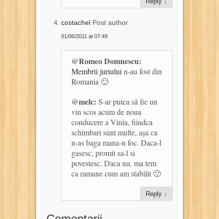
Reply
↓
costachel
Post author
01/06/2011 at 07:49
@Romeo Domnescu:
Membrii juriului
n-au fost din
Romania 🙂
@melc:
S-ar putea să fie un
vin scos acum de noua
conducere a Vinia, fiindca
schimbari sunt multe, așa ca
n-as baga mana-n foc. Daca-l
gasesc, promit sa-l si
povestesc. Daca nu, ma tem
ca ramane cum am stabilit 🙂
Reply
↓
Comentarii