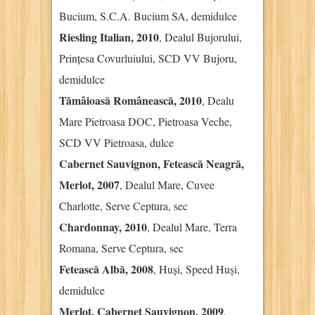
Bucium, S.C.A. Bucium SA, demidulce
Riesling Italian, 2010
, Dealul Bujorului,
Prințesa Covurluiului, SCD VV Bujoru,
demidulce
Tămâioasă Românească, 2010
, Dealu
Mare Pietroasa DOC, Pietroasa Veche,
SCD VV Pietroasa, dulce
Cabernet Sauvignon, Fetească Neagră,
Merlot, 2007
, Dealul Mare, Cuvee
Charlotte, Serve Ceptura, sec
Chardonnay, 2010
, Dealul Mare, Terra
Romana, Serve Ceptura, sec
Fetească Albă, 2008
, Huși, Speed Huși,
demidulce
Merlot, Cabernet Sauvignon, 2009
,