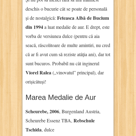
deschis o bucurie cât se poate de personală
Feteasca Albă de Bucium
și de nostalgică:
din 1994
a luat medalie de aur. E drept, este
vorba de versiunea dulce (pentru că aia
seacă, răscolitoare de multe amintiri, nu cred
că ar fi avut cum să reziste atâția ani), dar tot
sunt bucuros. Probabil nu cât inginerul
Viorel Ralea
(„vinovatul” principal), dar
orișicâtuși!
Marea Medalie de Aur
Scheurebe, 2006
, Burgenland Austria,
Rebschule
Scheurebe Essenz TBA,
Tschida
, dulce