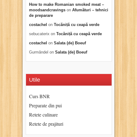
How to make Romanian smoked meat –
moodsandcravings
on
Afumături – tehnici
de preparare
costachel
on
Tocăniță cu ceapă verde
sebucaterix
on
Tocăniță cu ceapă verde
costachel
on
Salata (de) Boeuf
Gurmăndel
on
Salata (de) Boeuf
Utile
Curs BNR
Preparate din pui
Retete culinare
Retete de prajituri