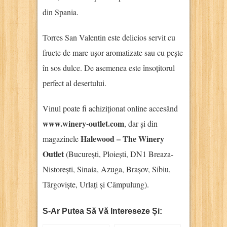
din Spania.
Torres San Valentin este delicios servit cu
fructe de mare ușor aromatizate sau cu pește
în sos dulce. De asemenea este însoțitorul
perfect al desertului.
Vinul poate fi achiziționat online accesând
www.winery-outlet.com
, dar și din
Halewood – The Winery
magazinele
Outlet
(București, Ploiești, DN1 Breaza-
Nistorești, Sinaia, Azuga, Brașov, Sibiu,
Târgoviște, Urlați și Câmpulung).
S-Ar Putea Să Vă Intereseze Și: