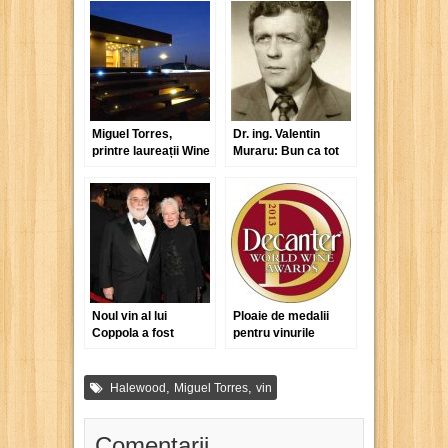
Miguel Torres,
Dr. ing. Valentin
printre laureații Wine
Muraru: Bun ca tot
Tourism Awards
ce este rar…
Noul vin al lui
Ploaie de medalii
Coppola a fost
pentru vinurile
botezat Eleanor și
românești la
reprezintă un omagiu
Decanter Wine
pentru soția sa
Awards 2013
,
,
Halewood
Miguel Torres
vin
Comentarii