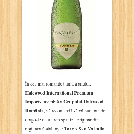
În cea mai romantică lună a anului,
Halewood International Premium
Imports
Grupului Halewood
, membră a
România
, vă recomandă să vă bucurați de
dragoste cu un vin spaniol, originar din
Torres San Valentin
regiunea Catalunya:
.