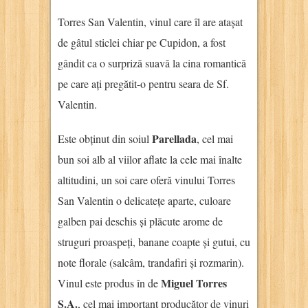
Torres San Valentin, vinul care îl are atașat
de gâtul sticlei chiar pe Cupidon, a fost
gândit ca o surpriză suavă la cina romantică
pe care ați pregătit-o pentru seara de Sf.
Valentin.
Parellada
Este obținut din soiul
, cel mai
bun soi alb al viilor aflate la cele mai înalte
altitudini, un soi care oferă vinului Torres
San Valentin o delicatețe aparte, culoare
galben pai deschis și plăcute arome de
struguri proaspeți, banane coapte și gutui, cu
note florale (salcâm, trandafiri și rozmarin).
Miguel Torres
Vinul este produs în de
S.A.
, cel mai important producător de vinuri