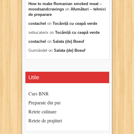
How to make Romanian smoked meat –
moodsandcravings
on
Afumături – tehnici
de preparare
costachel
on
Tocăniță cu ceapă verde
sebucaterix
on
Tocăniță cu ceapă verde
costachel
on
Salata (de) Boeuf
Gurmăndel
on
Salata (de) Boeuf
Utile
Curs BNR
Preparate din pui
Retete culinare
Retete de prajituri