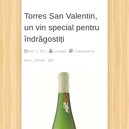
Torres San Valentin,
un vin special pentru
îndrăgostiți
Feb 13, 2012
costachel
Comunicate de
,
presă
Mozaic
0