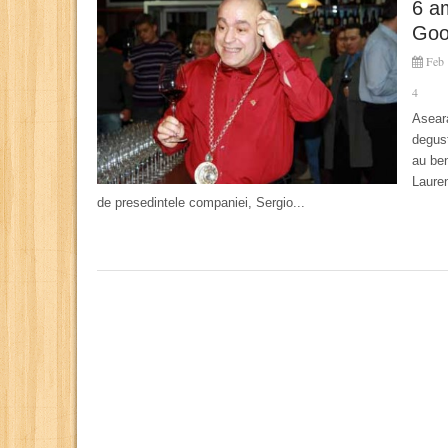
6 a
Goo
Feb 
4
Aseara
degust
au ben
Laure
de presedintele companiei, Sergio...