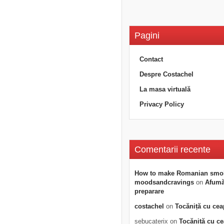
Pagini
Contact
Despre Costachel
La masa virtuală
Privacy Policy
Comentarii recente
How to make Romanian smo
moodsandcravings
on
Afumăt
preparare
costachel
on
Tocăniță cu cea
sebucaterix
on
Tocăniță cu c