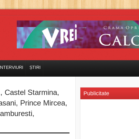
INTERVIURI
ȘTIRI
n
,
Castel Starmina
,
Publicitate
asani
,
Prince Mircea
,
amburesti
,