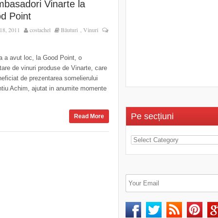
mbasadori Vinarte la
d Point
18, 2011
costachel
Băuturi
Vinuri
,
 a avut loc, la Good Point, o
are de vinuri produse de Vinarte, care
eficiat de prezentarea somelierului
ntiu Achim, ajutat in anumite momente
Pe secțiuni
Read More