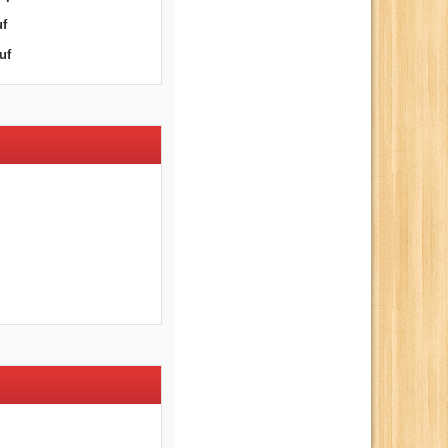
uf
uf