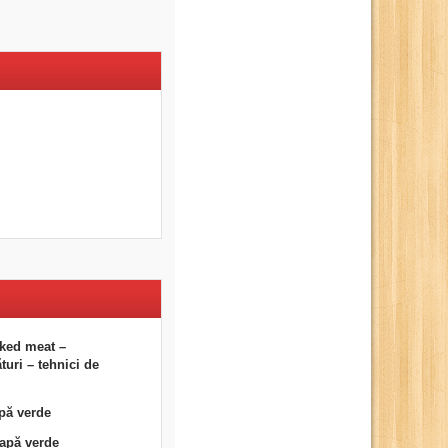
ked meat –
uri – tehnici de
pă verde
eapă verde