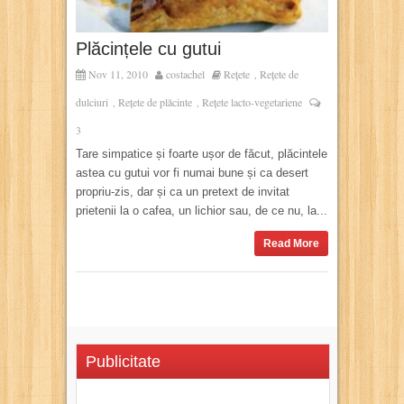
Plăcințele cu gutui
Nov 11, 2010
costachel
Rețete
Rețete de
,
dulciuri
Rețete de plăcinte
Rețete lacto-vegetariene
,
,
3
Tare simpatice și foarte ușor de făcut, plăcintele
astea cu gutui vor fi numai bune și ca desert
propriu-zis, dar și ca un pretext de invitat
prietenii la o cafea, un lichior sau, de ce nu, la...
Read More
Publicitate