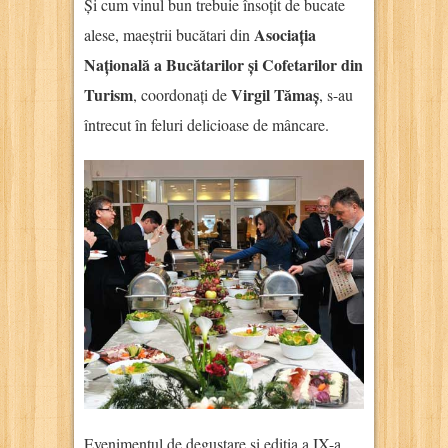
Și cum vinul bun trebuie însoțit de bucate
Asociația
alese, maeștrii bucătari din
Națională a Bucătarilor și Cofetarilor din
Turism
Virgil Tămaș
, coordonați de
, s-au
întrecut în feluri delicioase de mâncare.
Evenimentul de degustare și ediția a IX-a