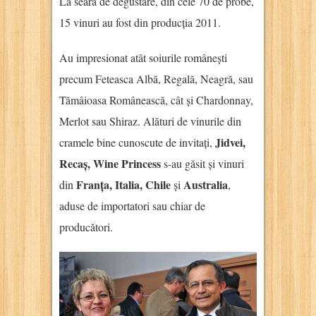
La seara de degustare, din cele 70 de probe,
15 vinuri au fost din producția 2011.
Au impresionat atât soiurile românești
precum Feteasca Albă, Regală, Neagră, sau
Tămâioasa Românească, cât și Chardonnay,
Merlot sau Shiraz. Alături de vinurile din
Jidvei,
cramele bine cunoscute de invitați,
Recaș, Wine Princess
s-au găsit și vinuri
Franța, Italia, Chile
Australia
din
și
,
aduse de importatori sau chiar de
producători.