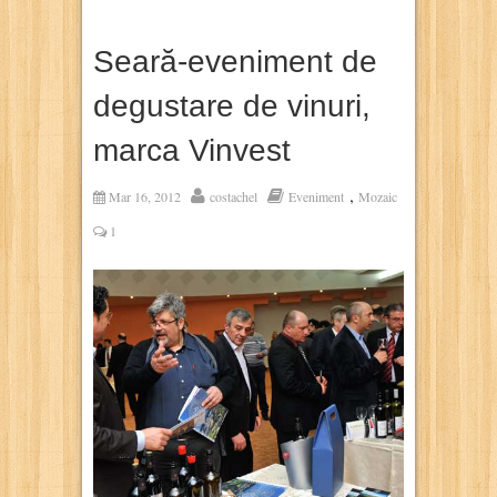
Seară-eveniment de
degustare de vinuri,
marca Vinvest
,
Mar 16, 2012
costachel
Eveniment
Mozaic
1