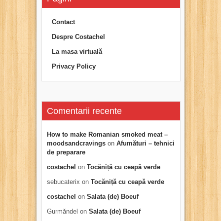
Contact
Despre Costachel
La masa virtuală
Privacy Policy
Comentarii recente
How to make Romanian smoked meat –
moodsandcravings
on
Afumături – tehnici
de preparare
costachel
on
Tocăniță cu ceapă verde
sebucaterix
on
Tocăniță cu ceapă verde
costachel
on
Salata (de) Boeuf
Gurmăndel
on
Salata (de) Boeuf