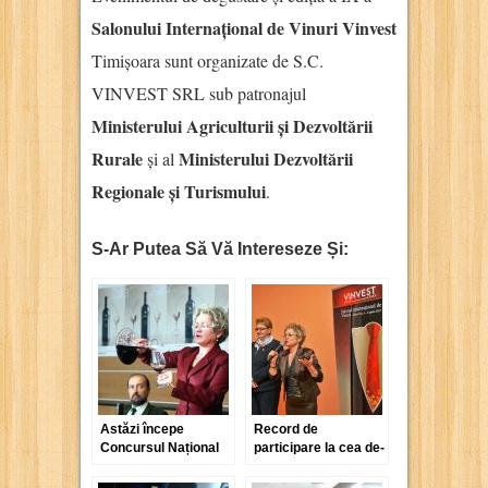
Salonului Internațional de Vinuri Vinvest
Timișoara sunt organizate de S.C.
VINVEST SRL sub patronajul
Ministerului Agriculturii și Dezvoltării
Rurale
Ministerului Dezvoltării
și al
Regionale și Turismului
.
S-Ar Putea Să Vă Intereseze Și:
Astăzi începe
Record de
Concursul Național
participare la cea de-
de Vinuri și Băuturi
a IX-a ediție a
Alcoolice Vinvest
Vinvest