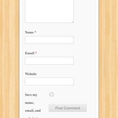
Name
*
Email
*
Website
Save my
name,
email, and