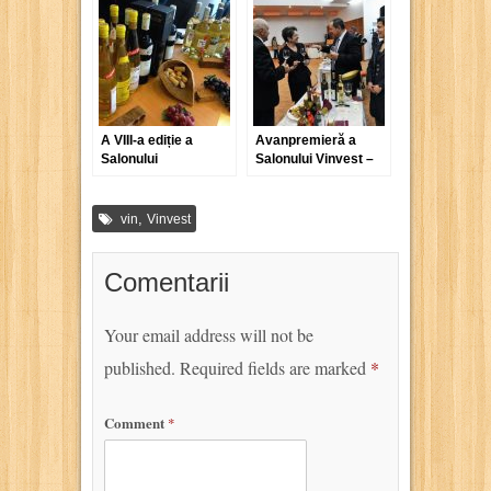
A VIII-a ediție a
Avanpremieră a
Salonului
Salonului Vinvest –
Internațional de
10 ani aniversari
Vinuri VINVEST
,
vin
Vinvest
Comentarii
Your email address will not be
published.
Required fields are marked
*
Comment
*