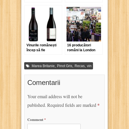
Recas. Intr-un
Cramele Recas, IG
cuvant, Recas
Viile Timisului
Vinurile românești
16 producători
încep să fie
români la London
apreciate de presa
International Wine
britanică
Fair-Distil 2013
,
,
,
Marea Britanie
Pinot Gris
Recas
vin
Comentarii
Your email address will not be
published.
Required fields are marked
*
Comment
*