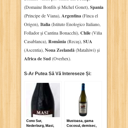
Spania
(Domaine Bonfils și Michel Gonet),
Argentina
(Principe de Viana),
(Finca el
Italia
Origen),
(Istituto Enologico Italiano,
Chile
Follador și Cantina Bonacchi),
(Viña
România
SUA
Casablanca),
(Recaș),
Noua Zeelandă
(Ascentia),
(Matahiwi) și
Africa de Sud
(Overhex).
S-Ar Putea Să Vă Intereseze Și:
Cono Sur,
Mustoasa, gama
Nederburg, Masi,
Cocosul, demisec,