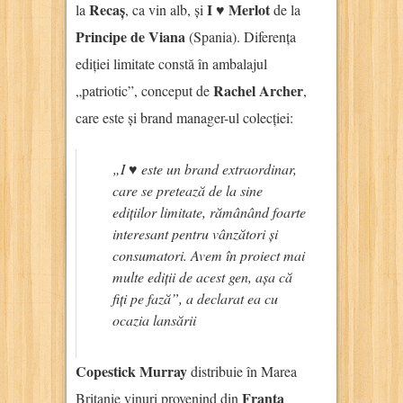
Recaș
I ♥ Merlot
la
, ca vin alb, și
de la
Principe de Viana
(Spania). Diferența
ediției limitate constă în ambalajul
Rachel Archer
„patriotic”, conceput de
,
care este și brand manager-ul colecției:
„I ♥ este un brand extraordinar,
care se pretează de la sine
edițiilor limitate, rămânând foarte
interesant pentru vânzători și
consumatori. Avem în proiect mai
multe ediții de acest gen, așa că
fiți pe fază”, a declarat ea cu
ocazia lansării
Copestick Murray
distribuie în Marea
Franța
Britanie vinuri provenind din