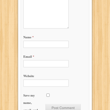
Name
*
Email
*
Website
Save my
name,
email, and