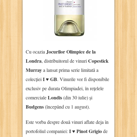
Jocurilor Olimpice de la
Cu ocazia
Londra
Copestick
, distribuitorul de vinuri
Murray
a lansat prima serie limitată a
I ♥ GB
colecției
. Vinurile vor fi disponibile
exclusiv pe durata Olimpiadei, în rețelele
Londis
comerciale
(din 30 iulie) și
Budgens
(începând cu 1 august).
Este vorba despre două vinuri aflate deja în
I ♥ Pinot Grigio
portofoliul companiei:
de