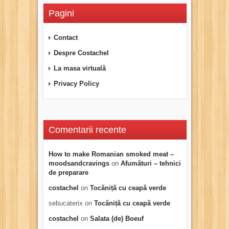
Pagini
Contact
Despre Costachel
La masa virtuală
Privacy Policy
Comentarii recente
How to make Romanian smoked meat –
moodsandcravings
on
Afumături – tehnici
de preparare
costachel
on
Tocăniță cu ceapă verde
sebucaterix
on
Tocăniță cu ceapă verde
costachel
on
Salata (de) Boeuf