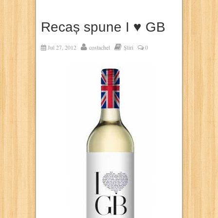
Recaș spune I ♥ GB
Jul 27, 2012
costachel
Știri
0