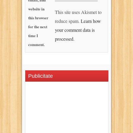
website in
This site uses Akismet to
this browser
reduce spam.
Learn how
for the next
your comment data is
time I
processed.
comment.
Publicitate