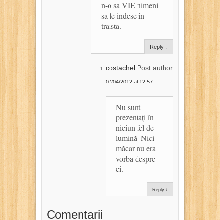
n-o sa VIE nimeni
sa le indese in
traista.
Reply
↓
costachel
Post author
07/04/2012 at 12:57
Nu sunt
prezentați în
niciun fel de
lumină. Nici
măcar nu era
vorba despre
ei.
Reply
↓
Comentarii