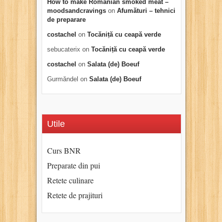
How to make Romanian smoked meat –
moodsandcravings
on
Afumături – tehnici
de preparare
costachel
on
Tocăniță cu ceapă verde
sebucaterix
on
Tocăniță cu ceapă verde
costachel
on
Salata (de) Boeuf
Gurmăndel
on
Salata (de) Boeuf
Utile
Curs BNR
Preparate din pui
Retete culinare
Retete de prajituri