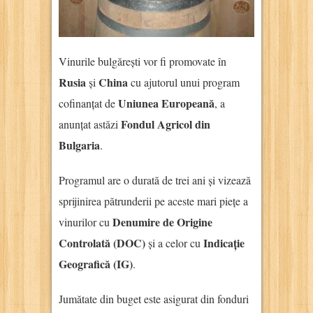
Vinurile bulgărești vor fi promovate în
Rusia
China
și
cu ajutorul unui program
Uniunea Europeană
cofinanțat de
, a
Fondul Agricol din
anunțat astăzi
Bulgaria
.
Programul are o durată de trei ani și vizează
sprijinirea pătrunderii pe aceste mari piețe a
Denumire de Origine
vinurilor cu
Controlată (DOC)
Indicație
și a celor cu
Geografică (IG)
.
Jumătate din buget este asigurat din fonduri