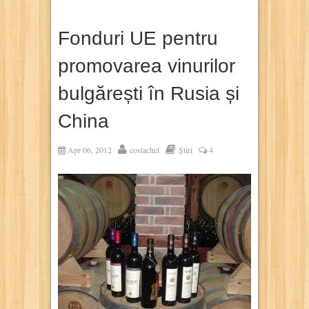
Fonduri UE pentru
promovarea vinurilor
bulgărești în Rusia și
China
Apr 06, 2012
costachel
Știri
4