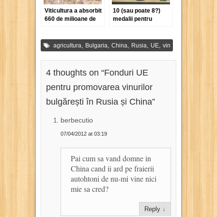
Viticultura a absorbit
10 (sau poate 8?)
660 de milioane de
medalii pentru
euro din fondurile
Segarcea la China
comunitare
Wine & Spirits
Awards
,
,
,
,
,
agricultura
Bulgaria
China
Rusia
UE
vin
4 thoughts on “
Fonduri UE
pentru promovarea vinurilor
bulgărești în Rusia și China
”
berbecutio
07/04/2012 at 03:19
Pai cum sa vand domne in
China cand ii ard pe fraierii
autohtoni de nu-mi vine nici
mie sa cred?
Reply
↓