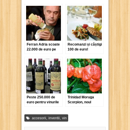
Ferran Adria scoate
Recomanzi și câștigi
22.000 de euro pe
100 de euro!
câteva porții de
mâncare
Peste 250.000 de
Trinidad Moruga
euro pentru vinurile
Scorpion, noul
lui Alain Delon
campion al
categoriei „Cel mai
iute ardei iute”
,
,
accesorii
inventii
vin