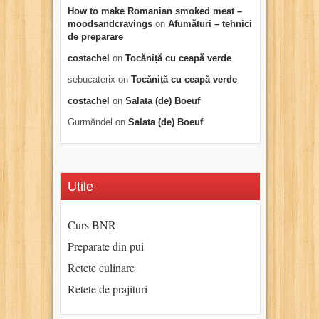
How to make Romanian smoked meat –
moodsandcravings
on
Afumături – tehnici
de preparare
costachel
on
Tocăniță cu ceapă verde
sebucaterix
on
Tocăniță cu ceapă verde
costachel
on
Salata (de) Boeuf
Gurmăndel
on
Salata (de) Boeuf
Utile
Curs BNR
Preparate din pui
Retete culinare
Retete de prajituri