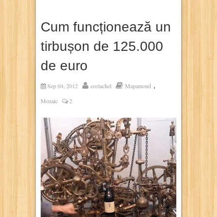
Cum funcționează un
tirbușon de 125.000
de euro
,
Sep 04, 2012
costachel
Mapamond
Mozaic
2