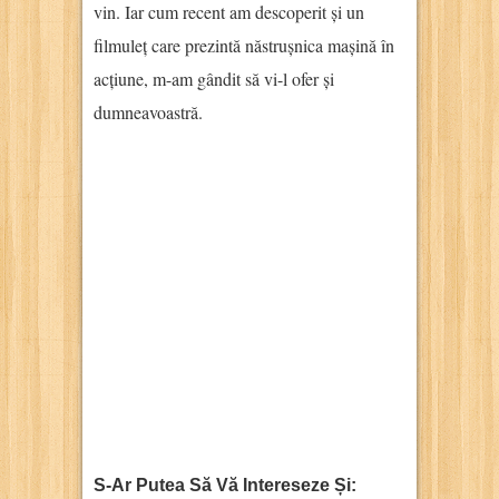
vin. Iar cum recent am descoperit și un
filmuleț care prezintă năstrușnica mașină în
acțiune, m-am gândit să vi-l ofer și
dumneavoastră.
S-Ar Putea Să Vă Intereseze Și: