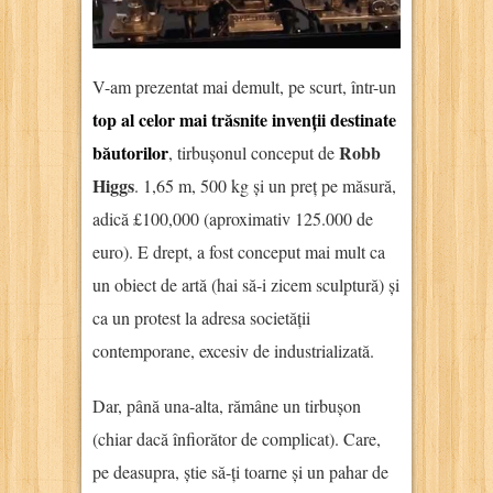
V-am prezentat mai demult, pe scurt, într-un
top al celor mai trăsnite invenții destinate
băutorilor
Robb
, tirbușonul conceput de
Higgs
. 1,65 m, 500 kg și un preț pe măsură,
adică £100,000 (aproximativ 125.000 de
euro). E drept, a fost conceput mai mult ca
un obiect de artă (hai să-i zicem sculptură) și
ca un protest la adresa societății
contemporane, excesiv de industrializată.
Dar, până una-alta, rămâne un tirbușon
(chiar dacă înfiorător de complicat). Care,
pe deasupra, știe să-ți toarne și un pahar de