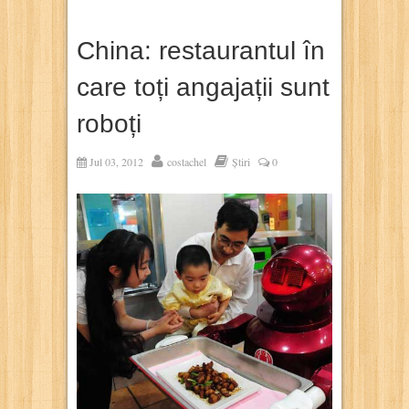
China: restaurantul în
care toți angajații sunt
roboți
Jul 03, 2012
costachel
Știri
0