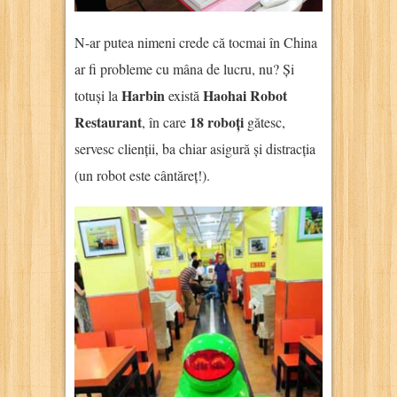
N-ar putea nimeni crede că tocmai în China
ar fi probleme cu mâna de lucru, nu? Și
Harbin
Haohai Robot
totuși la
există
Restaurant
18 roboți
, în care
gătesc,
servesc clienții, ba chiar asigură și distracția
(un robot este cântăreț!).