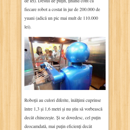
de lei). Destul de puțin, ținând cont că
fiecare robot a costat în jur de 200.000 de
yuani (adică un pic mai mult de 110.000
lei).
Roboții au culori diferite, înălțimi cuprinse
între 1,3 și 1,6 metri și nu știu să vorbească
decât chinezește. Și se dovedesc, cel puțin
deocamdată, mai puțin eficienți decât