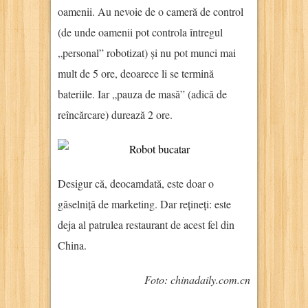
oamenii. Au nevoie de o cameră de control
(de unde oamenii pot controla întregul
„personal” robotizat) și nu pot munci mai
mult de 5 ore, deoarece li se termină
bateriile. Iar „pauza de masă” (adică de
reîncărcare) durează 2 ore.
Desigur că, deocamdată, este doar o
găselniță de marketing. Dar rețineți: este
deja al patrulea restaurant de acest fel din
China.
Foto: chinadaily.com.cn