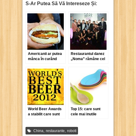
S-Ar Putea Să Vă Intereseze Și:
Americanii ar putea
Restaurantul danez
mânca în curând
„Noma” rămâne cel
hamburgeri
mai bun din lume
preparați de roboți
World Beer Awards
Top 15: care sunt
a stabilit care sunt
cele mai inutile
cele mai bune beri
gadget-uri de
ale anului 2012
bucătărie?
,
,
China
restaurante
roboti