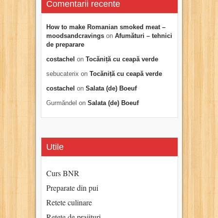
Comentarii recente
How to make Romanian smoked meat –
moodsandcravings
on
Afumături – tehnici
de preparare
costachel
on
Tocăniță cu ceapă verde
sebucaterix
on
Tocăniță cu ceapă verde
costachel
on
Salata (de) Boeuf
Gurmăndel
on
Salata (de) Boeuf
Utile
Curs BNR
Preparate din pui
Retete culinare
Retete de prajituri