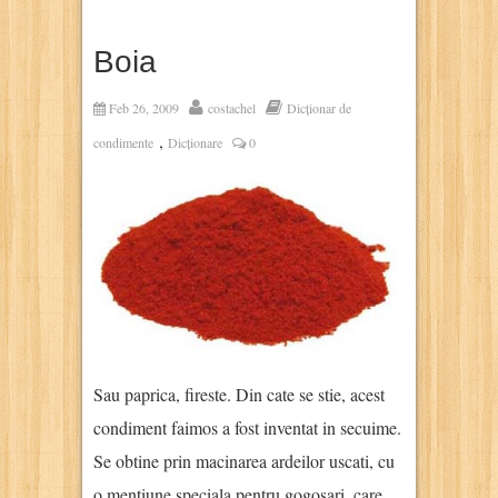
Boia
Feb 26, 2009
costachel
Dicționar de
,
condimente
Dicționare
0
Sau paprica, fireste. Din cate se stie, acest
condiment faimos a fost inventat in secuime.
Se obtine prin macinarea ardeilor uscati, cu
o mentiune speciala pentru gogosari, care