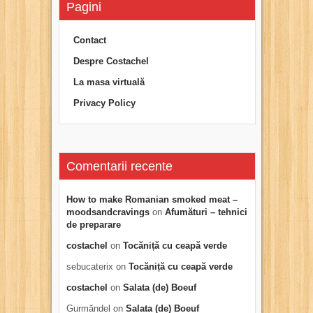
Pagini
Contact
Despre Costachel
La masa virtuală
Privacy Policy
Comentarii recente
How to make Romanian smoked meat –
moodsandcravings
on
Afumături – tehnici
de preparare
costachel
on
Tocăniță cu ceapă verde
sebucaterix
on
Tocăniță cu ceapă verde
costachel
on
Salata (de) Boeuf
Gurmăndel
on
Salata (de) Boeuf