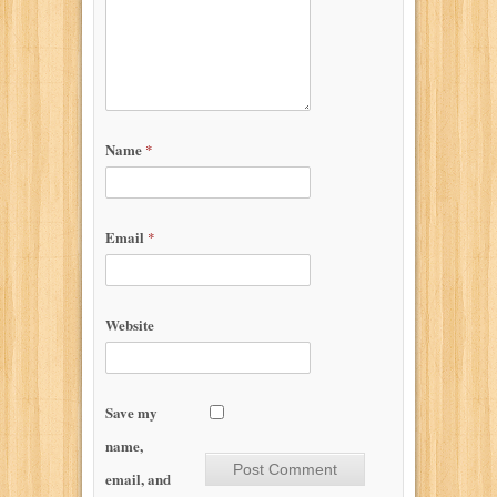
Name
*
Email
*
Website
Save my
name,
email, and