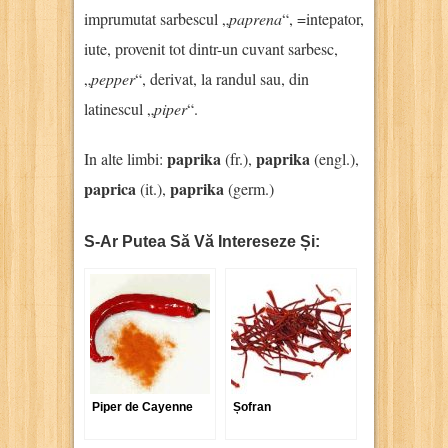
imprumutat sarbescul „
paprena
“, =intepator,
iute, provenit tot dintr-un cuvant sarbesc,
„
pepper
“, derivat, la randul sau, din
latinescul „
piper
“.
paprika
paprika
In alte limbi:
(fr.),
(engl.),
paprica
paprika
(it.),
(germ.)
S-Ar Putea Să Vă Intereseze Și:
Piper de Cayenne
Șofran