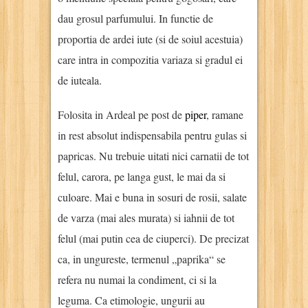
dau grosul parfumului. In functie de
proportia de ardei iute (si de soiul acestuia)
care intra in compozitia variaza si gradul ei
de iuteala.
Folosita in Ardeal pe post de
piper
, ramane
in rest absolut indispensabila pentru gulas si
papricas. Nu trebuie uitati nici carnatii de tot
felul, carora, pe langa gust, le mai da si
culoare. Mai e buna in sosuri de rosii, salate
de varza (mai ales murata) si iahnii de tot
felul (mai putin cea de ciuperci). De precizat
ca, in ungureste, termenul „paprika“ se
refera nu numai la condiment, ci si la
leguma. Ca etimologie, ungurii au