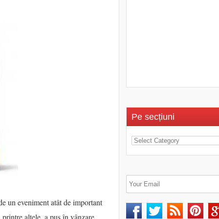
Pe secțiuni
e un eveniment atât de important
 printre altele, a pus în vânzare