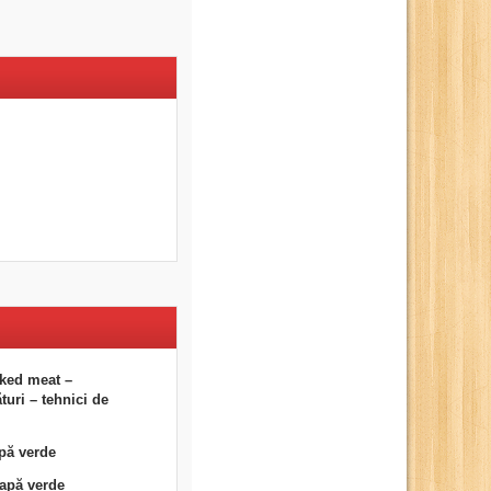
ked meat –
uri – tehnici de
pă verde
eapă verde