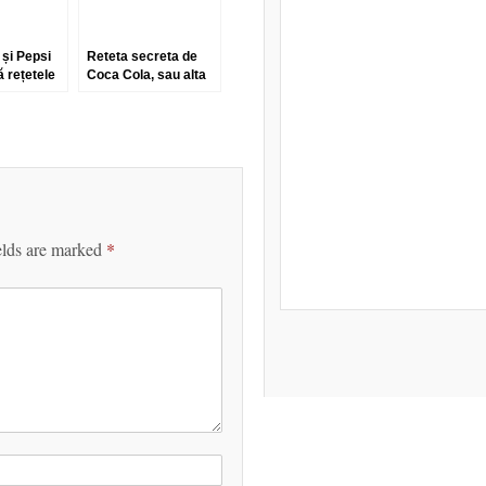
și Pepsi
Reteta secreta de
ă rețetele
Coca Cola, sau alta
stire fasss…
elds are marked
*