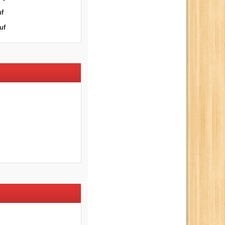
uf
uf