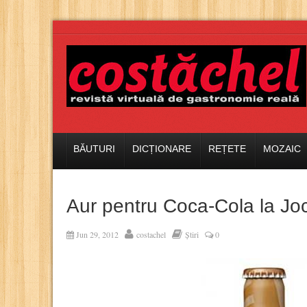
BĂUTURI
DICȚIONARE
REȚETE
MOZAIC
Aur pentru Coca-Cola la Joc
Jun 29, 2012
costachel
Știri
0