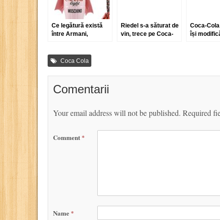
Ce legătură există
Riedel s-a săturat de
Coca-Cola 
între Armani,
vin, trece pe Coca-
își modific
Versace și Coca-
Cola!
Cola?
Coca Cola
Comentarii
Your email address will not be published.
Required fi
Comment
*
Name
*