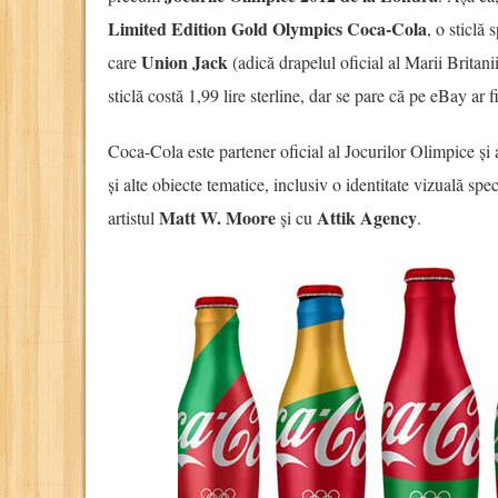
Limited Edition Gold Olympics Coca-Cola
, o sticlă
Union Jack
care
(adică drapelul oficial al Marii Britanii
sticlă costă 1,99 lire sterline, dar se pare că pe eBay ar f
Coca-Cola este partener oficial al Jocurilor Olimpice și a
și alte obiecte tematice, inclusiv o identitate vizuală spe
Matt W. Moore
Attik Agency
artistul
și cu
.