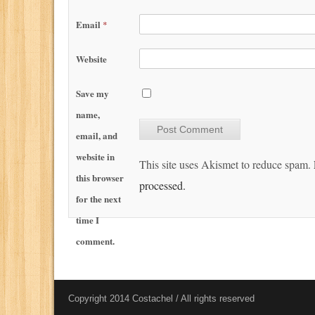
Email
*
Website
Save my
name,
email, and
website in
This site uses Akismet to reduce spam.
this browser
processed.
for the next
time I
comment.
Copyright 2014 Costachel / All rights reserved