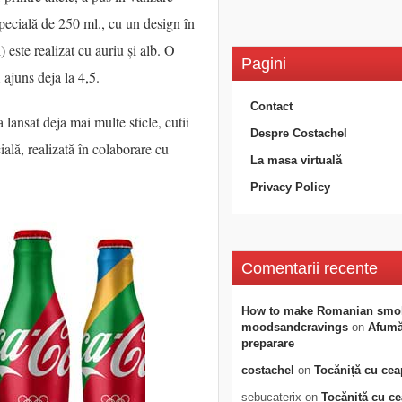
 specială de 250 ml., cu un design în
) este realizat cu auriu și alb. O
Pagini
i ajuns deja la 4,5.
Contact
 lansat deja mai multe sticle, cutii
Despre Costachel
cială, realizată în colaborare cu
La masa virtuală
Privacy Policy
Comentarii recente
How to make Romanian smo
moodsandcravings
on
Afumăt
preparare
costachel
on
Tocăniță cu cea
sebucaterix
on
Tocăniță cu c