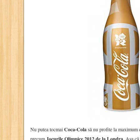
Coca-Cola
Nu putea tocmai
să nu profite la maximum d
Jocurile Olimpice 2012 de la Londra
precum
. Așa că,