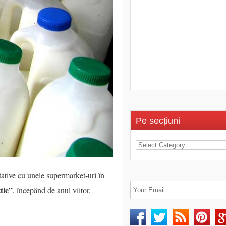
Pe secțiuni
ratative cu unele supermarket-uri în
tle”
, începând de anul viitor,