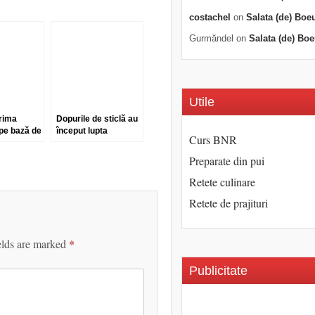
costachel
on
Salata (de) Boe
Gurmăndel
on
Salata (de) Boe
Utile
rima
Dopurile de sticlă au
pe bază de
început lupta
Curs BNR
împotriva celor de
plută
Preparate din pui
Retete culinare
Retete de prajituri
elds are marked
*
Publicitate