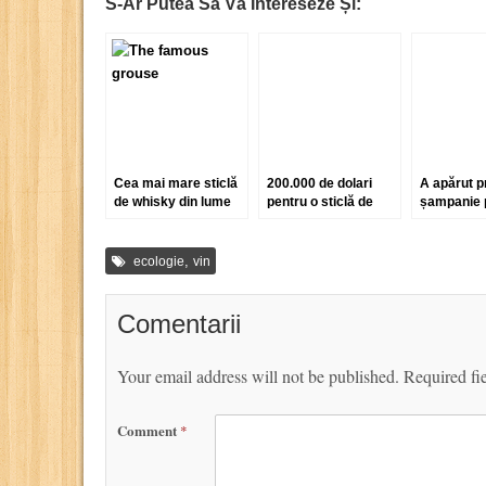
S-Ar Putea Să Vă Intereseze Și:
Cea mai mare sticlă
200.000 de dolari
A apărut p
de whisky din lume
pentru o sticlă de
șampanie 
va avea 200 de litri
whisky. La duty free!
votcă!
,
ecologie
vin
Comentarii
Your email address will not be published.
Required fi
Comment
*