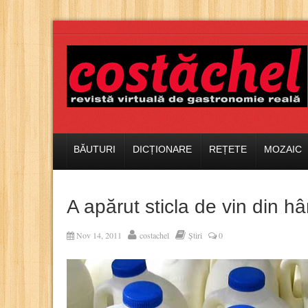
BĂUTURI
DICȚIONARE
REȚETE
MOZAIC
A apărut sticla de vin din hâr
Nov 14, 2011
costachel
Știri
0