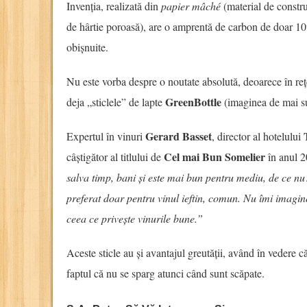
Invenția, realizată din
papier mâché
(material de constru
de hârtie poroasă), are o amprentă de carbon de doar 10
obișnuite.
Nu este vorba despre o noutate absolută, deoarece în r
GreenBottle
deja „sticlele” de lapte
(imaginea de mai s
Gerard Basset
Expertul în vinuri
, director al hotelului
Cel mai Bun Somelier
câștigător al titlului de
în anul 2
salva timp, bani și este mai bun pentru mediu, de ce nu
preferat doar pentru vinul ieftin, comun. Nu îmi imagin
ceea ce privește vinurile bune.”
Aceste sticle au și avantajul greutății, având în vedere c
faptul că nu se sparg atunci când sunt scăpate.