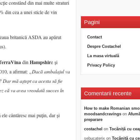
cție constând din mai multe straturi
% din cea a unei sticle de vin
Pagini
ețeaua britanică ASDA au apărut
Contact
us).
Despre Costachel
La masa virtuală
TerraVina
Hampshir
din
e și
Privacy Policy
010, a afirmat:
„Dacă ambalajul va
? Dar mă aștept ca acesta să fie
ez că va avea vreodată succes în
Comentarii recente
How to make Romanian smo
moodsandcravings
on
Afumăt
ă ele cântăresc mai puțin, dar și
preparare
costachel
on
Tocăniță cu cea
sebucaterix
on
Tocăniță cu c