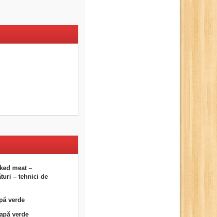
ked meat –
uri – tehnici de
pă verde
eapă verde