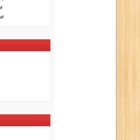
uf
uf