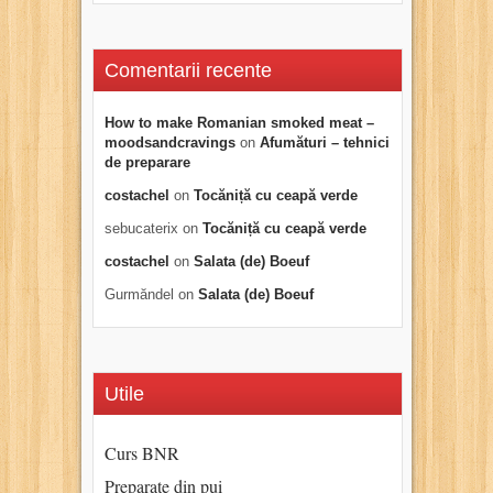
Comentarii recente
How to make Romanian smoked meat –
moodsandcravings
on
Afumături – tehnici
de preparare
costachel
on
Tocăniță cu ceapă verde
sebucaterix
on
Tocăniță cu ceapă verde
costachel
on
Salata (de) Boeuf
Gurmăndel
on
Salata (de) Boeuf
Utile
Curs BNR
Preparate din pui