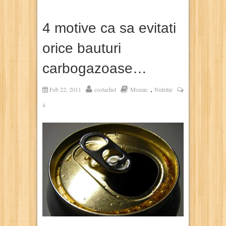
4 motive ca sa evitati
orice bauturi
carbogazoase…
,
Feb 22, 2011
costachel
Mozaic
Nutritie
4