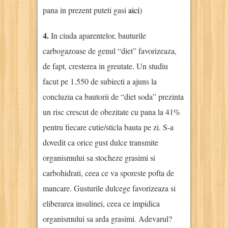
pana in prezent puteti gasi
aici
)
4.
In ciuda aparentelor, bauturile
carbogazoase de genul “diet” favorizeaza,
de fapt, cresterea in greutate. Un studiu
facut pe 1.550 de subiecti a ajuns la
concluzia ca bautorii de “diet soda” prezinta
un risc crescut de obezitate cu pana la 41%
pentru fiecare cutie/sticla bauta pe zi. S-a
dovedit ca orice gust dulce transmite
organismului sa stocheze grasimi si
carbohidrati, ceea ce va sporeste pofta de
mancare. Gusturile dulcege favorizeaza si
eliberarea insulinei, ceea ce impidica
organismului sa arda grasimi. Adevarul?