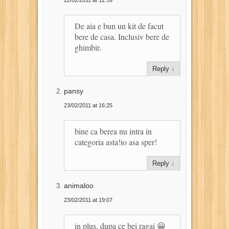
22/02/2011 at 12:59
De aia e bun un kit de facut
bere de casa. Inclusiv bere de
ghimbir.
Reply
↓
pansy
23/02/2011 at 16:25
bine ca berea nu intra in
categoria asta!io asa sper!
Reply
↓
animaloo
23/02/2011 at 19:07
in plus, dupa ce bei ragai 😀