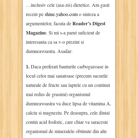
…inclusiv cele (asa-zis) dietetice. Am gasit
recent pe
shine.yahoo.com
o sinteza a
Reader’s Digest
argumentelor, facuta de
Magazine
. Si mi s-a parut suficient de
interesanta ca sa v-o prezint si
dumneavoastra. Asadar:
1.
Daca preferati bauturile carbogazoase in
locul celor mai sanatoase (precum sucurile
naturale de fructe sau laptele cu un continut
mai redus de grasimi) organismul
dumneavoastra va duce lipsa de vitamina A,
calciu si magneziu. Pe deasupra, cele dintai
contin acid fosforic, care chiar va saraceste
organismul de mineralele obtinute din alte