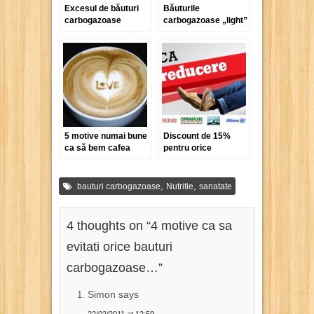
Excesul de băuturi
Băuturile
carbogazoase
carbogazoase „light”
favorizează
sunt mai periculoase
comportamentele
pentru sănătate
violente
decât cele normale
5 motive numai bune
Discount de 15%
ca să bem cafea
pentru orice
asigurare RCA
,
,
bauturi carbogazoase
Nutritie
sanatate
4 thoughts on “
4 motive ca sa
evitati orice bauturi
carbogazoase…
”
Simon says