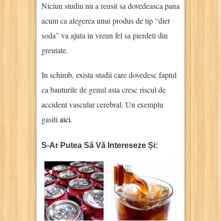
Niciun studiu nu a reusit sa dovedeasca pana
acum ca alegerea unui produs de tip “diet
soda” va ajuta in vreun fel sa pierdeti din
greutate.
In schimb, exista studii care dovedesc faptul
ca bauturile de genul asta cresc riscul de
accident vascular cerebral. Un exemplu
gasiti
aici
.
S-Ar Putea Să Vă Intereseze Și: