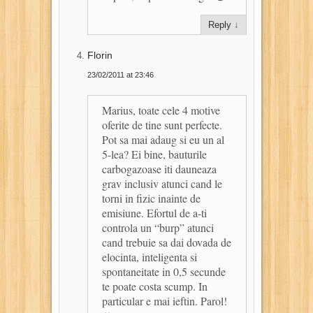
Reply
↓
Florin
23/02/2011 at 23:46
Marius, toate cele 4 motive
oferite de tine sunt perfecte.
Pot sa mai adaug si eu un al
5-lea? Ei bine, bauturile
carbogazoase iti dauneaza
grav inclusiv atunci cand le
torni in fizic inainte de
emisiune. Efortul de a-ti
controla un “burp” atunci
cand trebuie sa dai dovada de
elocinta, inteligenta si
spontaneitate in 0,5 secunde
te poate costa scump. In
particular e mai ieftin. Parol!