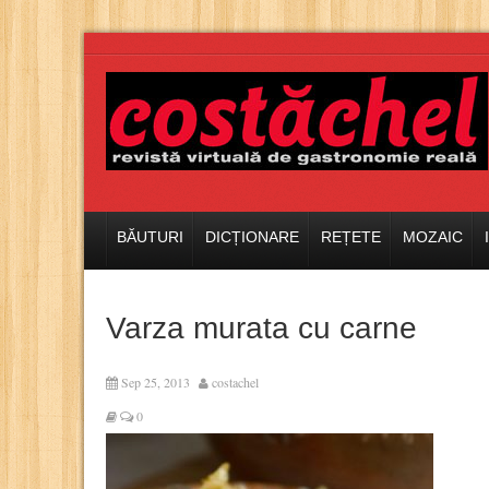
BĂUTURI
DICȚIONARE
REȚETE
MOZAIC
Varza murata cu carne
Sep 25, 2013
costachel
0