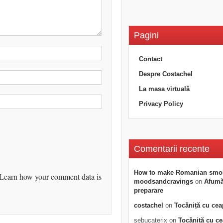
Pagini
Contact
Despre Costachel
La masa virtuală
Privacy Policy
Comentarii recente
How to make Romanian smo
Learn how your comment data is
moodsandcravings
on
Afumăt
preparare
costachel
on
Tocăniță cu cea
sebucaterix
on
Tocăniță cu c