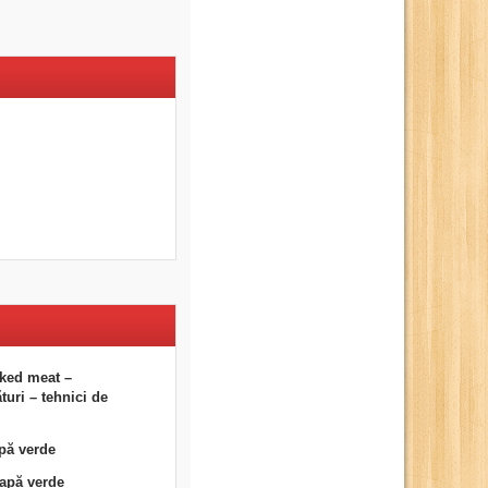
ked meat –
uri – tehnici de
pă verde
eapă verde