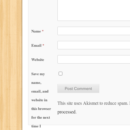
Name
*
Email
*
Website
Save my
name,
email, and
website in
This site uses Akismet to reduce spam.
this browser
processed.
for the next
time I