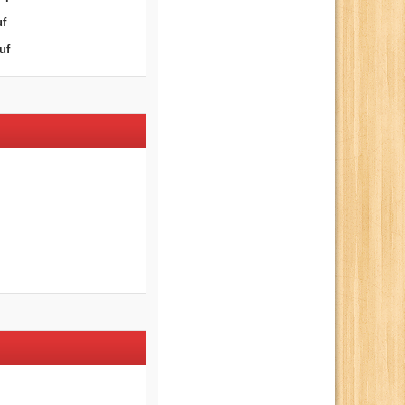
uf
uf