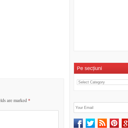
Pe secțiuni
elds are marked
*