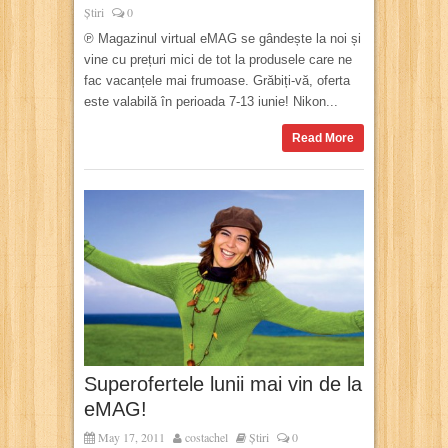
Știri
0
℗ Magazinul virtual eMAG se gândește la noi și
vine cu prețuri mici de tot la produsele care ne
fac vacanțele mai frumoase. Grăbiți-vă, oferta
este valabilă în perioada 7-13 iunie! Nikon...
Read More
Superofertele lunii mai vin de la
eMAG!
May 17, 2011
costachel
Știri
0