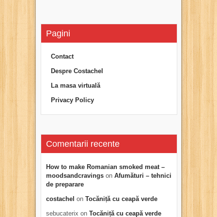
Pagini
Contact
Despre Costachel
La masa virtuală
Privacy Policy
Comentarii recente
How to make Romanian smoked meat –
moodsandcravings
on
Afumături – tehnici
de preparare
costachel
on
Tocăniță cu ceapă verde
sebucaterix
on
Tocăniță cu ceapă verde