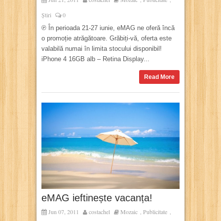
Știri
0
℗ În perioada 21-27 iunie, eMAG ne oferă încă
o promoție atrăgătoare. Grăbiți-vă, oferta este
valabilă numai în limita stocului disponibil!
iPhone 4 16GB alb – Retina Display...
Read More
eMAG ieftinește vacanța!
Jun 07, 2011
costachel
Mozaic
Publicitate
,
,