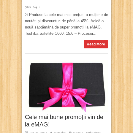
Știri
0
℗ Produse la cele mai mici prețuri, o mulțime de
noutăți și discounturi de până la 45%. Adică o
nouă săptămână de super promoții la eMAG.
Toshiba Satellite C660, 15.6 – Procesor...
Read More
Cele mai bune promoții vin de
la eMAG!
Jun 21, 2011
costachel
Mozaic
Publicitate
,
,