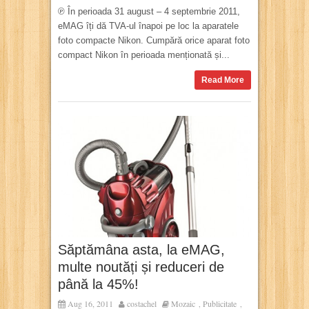
℗ În perioada 31 august – 4 septembrie 2011,
eMAG îți dă TVA-ul înapoi pe loc la aparatele
foto compacte Nikon. Cumpără orice aparat foto
compact Nikon în perioada menționată și...
Read More
Săptămâna asta, la eMAG,
multe noutăți și reduceri de
până la 45%!
Aug 16, 2011
costachel
Mozaic
Publicitate
,
,