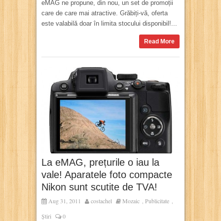
eMAG ne propune, din nou, un set de promoții
care de care mai atractive. Grăbiți-vă, oferta
este valabilă doar în limita stocului disponibil!...
Read More
La eMAG, prețurile o iau la
vale! Aparatele foto compacte
Nikon sunt scutite de TVA!
Aug 31, 2011
costachel
Mozaic
Publicitate
,
,
Știri
0