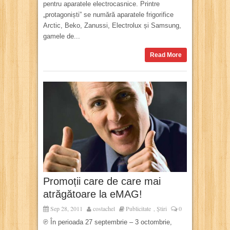
pentru aparatele electrocasnice. Printre
„protagoniști” se numără aparatele frigorifice
Arctic, Beko, Zanussi, Electrolux și Samsung,
gamele de...
Read More
Promoții care de care mai
atrăgătoare la eMAG!
Sep 28, 2011
costachel
Publicitate
Știri
0
,
℗ În perioada 27 septembrie – 3 octombrie,