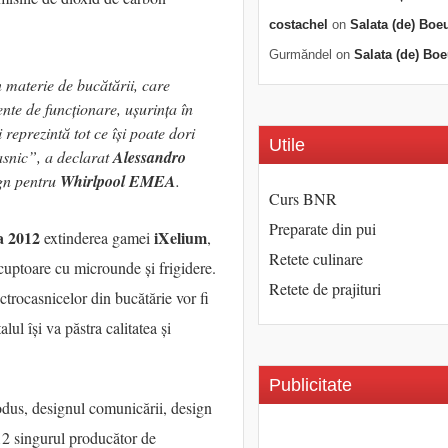
costachel
on
Salata (de) Boe
Gurmăndel
on
Salata (de) Boe
n materie de bucătării, care
nte de funcționare, ușurința în
i reprezintă tot ce își poate dori
Utile
snic”, a declarat
Alessandro
gn pentru
Whirlpool EMEA
.
Curs BNR
Preparate din pui
a 2012
iXelium
extinderea gamei
,
Retete culinare
 cuptoare cu microunde și frigidere.
Retete de prajituri
ectrocasnicelor din bucătărie vor fi
lul își va păstra calitatea și
Publicitate
dus, designul comunicării, design
12 singurul producător de