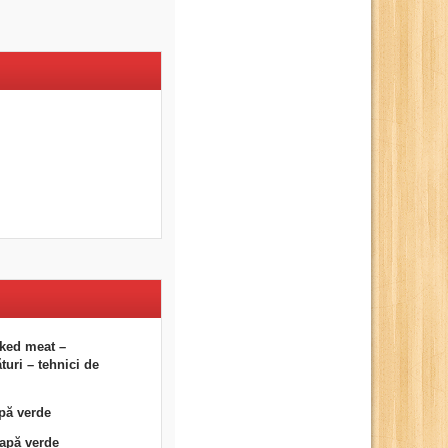
ked meat –
uri – tehnici de
pă verde
eapă verde