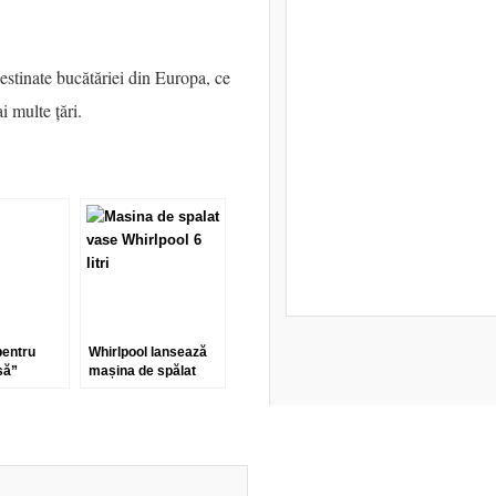
estinate bucătăriei din Europa, ce
i multe țări.
pentru
Whirlpool lansează
să”
mașina de spălat
vase cu cel mai mic
consum de apă