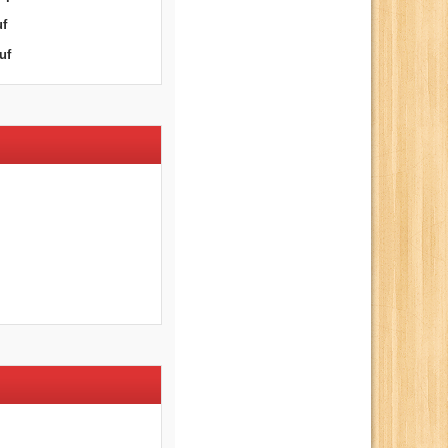
uf
uf