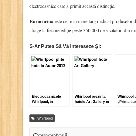
electrocasnice care a primit această distincție.
Eurocucina
este cel mai mare târg dedicat produselor d
atrage la fiecare ediție peste 350.000 de vizitatori din ma
S-Ar Putea Să Vă Intereseze Și:
Electrocasnicele
Whirlpool prezintă
Whirlpool 
Whirlpool, în
hotele Art Gallery în
„Prima ca
scenografia târgului
cadrul galeriei de
de bijuterie
artă aplicată
contemporană Autor
GALATECA
Whirlpool
Comentarii