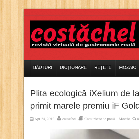
BĂUTURI
DICȚIONARE
REȚETE
MOZAIC
Plita ecologică iXelium de l
primit marele premiu iF Gol
,
Apr 24, 2012
costachel
Comunicate de presă
Mozaic
0