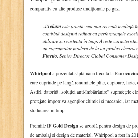
comparativ cu alte produse tradiționale pe gaz.
„
iXelium
este practic cea mai recentă tendință î
combină designul rafinat cu performanțele excele
utilizare și rezistența în timp. Aceste caracteristic
un consumator modern de la un produs electroca
Finetto
, Senior Director Global Consumer Desi
Whirlpool
Eurocucin
a prezentat săptămâna trecută la
care cuprinde pe lângă renumitele plite, cuptoare, hote,
Astfel, datorită „soluției anti-îmbătrânire” suprafețele el
protejate împotriva agenților chimici și mecanici, iar meta
strălucirea în timp.
iF Gold Design
Premiile
se acordă pentru design de pro
de ambalaj și design de material. Whirlpool a fost în 20