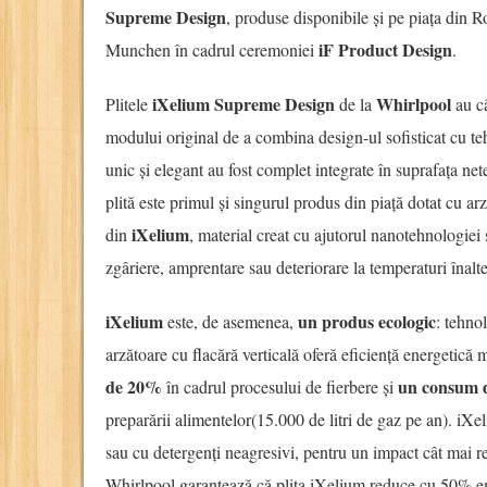
Supreme Design
, produse disponibile și pe piața din R
iF Product Design
Munchen în cadrul ceremoniei
.
iXelium Supreme Design
Whirlpool
Plitele
de la
au c
modului original de a combina design-ul sofisticat cu t
unic și elegant au fost complet integrate în suprafața ne
plită este primul și singurul produs din piață dotat cu ar
iXelium
din
, material creat cu ajutorul nanotehnologiei ș
zgâriere, amprentare sau deteriorare la temperaturi înalte
iXelium
un produs ecologic
este, de asemenea,
: tehnol
arzătoare cu flacără verticală oferă eficiență energetic
de 20%
un consum 
în cadrul procesului de fierbere și
preparării alimentelor(15.000 de litri de gaz pe an). iXe
sau cu detergenți neagresivi, pentru un impact cât mai r
Whirlpool garantează că plita iXelium reduce cu 50% em