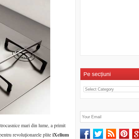
Pe secțiuni
trocasnice mari din lume, a primit
iXelium
pentru revoluționarele plite