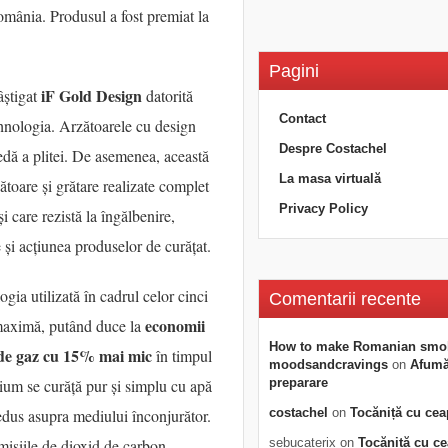
omânia. Produsul a fost premiat la
Pagini
iF Gold Design
âștigat
datorită
Contact
ehnologia. Arzătoarele cu design
Despre Costachel
tedă a plitei. De asemenea, această
La masa virtuală
zătoare și grătare realizate complet
Privacy Policy
i care rezistă la îngălbenire,
 și acțiunea produselor de curățat.
ogia utilizată în cadrul celor cinci
Comentarii recente
economii
ă maximă, putând duce la
How to make Romanian smo
de gaz cu 15% mai mic
în timpul
moodsandcravings
on
Afumăt
lium se curăță pur și simplu cu apă
preparare
edus asupra mediului înconjurător.
costachel
on
Tocăniță cu cea
isiile de dioxid de carbon
sebucaterix
on
Tocăniță cu c