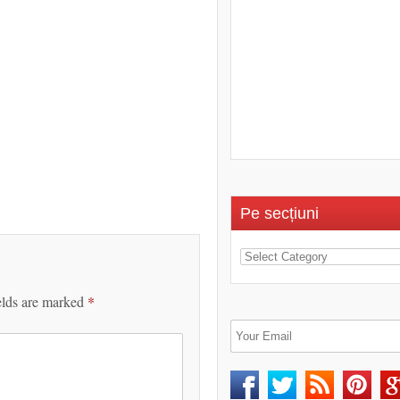
Pe secțiuni
elds are marked
*