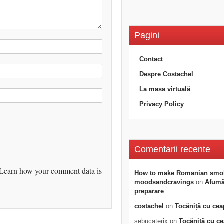
Pagini
Contact
Despre Costachel
La masa virtuală
Privacy Policy
Comentarii recente
Learn how your comment data is
How to make Romanian smo
moodsandcravings
on
Afumăt
preparare
costachel
on
Tocăniță cu cea
sebucaterix
on
Tocăniță cu c