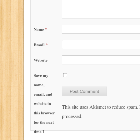
Name
*
Email
*
Website
Save my
name,
email, and
website in
This site uses Akismet to reduce spam.
this browser
processed.
for the next
time I