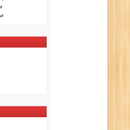
uf
uf