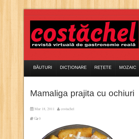
BĂUTURI
DICȚIONARE
REȚETE
MOZAIC
Mamaliga prajita cu ochiuri
Mar 18, 2011
costachel
0