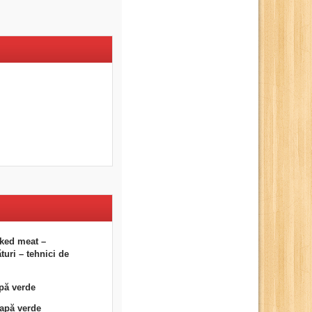
ked meat –
uri – tehnici de
pă verde
eapă verde