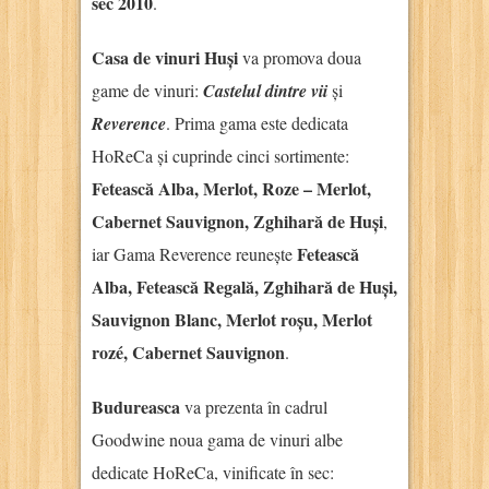
sec 2010
.
Casa de vinuri Huși
va promova doua
game de vinuri:
Castelul dintre vii
și
Reverence
. Prima gama este dedicata
HoReCa și cuprinde cinci sortimente:
Fetească Alba, Merlot, Roze – Merlot,
Cabernet Sauvignon, Zghihară de Huși
,
Fetească
iar Gama Reverence reunește
Alba, Fetească Regală, Zghihară de Huși,
Sauvignon Blanc, Merlot roșu, Merlot
rozé, Cabernet Sauvignon
.
Budureasca
va prezenta în cadrul
Goodwine noua gama de vinuri albe
dedicate HoReCa, vinificate în sec: