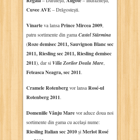
Regală
Aligoté
– Dăruiești,
– Îndrăznești,
Cuvee AVE
– Drăgostești.
Vinarte
Prince Mircea 2009
va lansa
,
patru sortimente din gama
Castel Stârmina
Roze demisec 2011, Sauvignon Blanc sec
(
2011, Riesling sec 2011, Riesling demisec
2011
), dar si
Villa Zorilor Dealu Mare
,
Feteasca Neagra, sec 2011
.
Cramele Rotenberg
Rosé-ul
vor lansa
Rotenberg 2011
.
Domeniile Vânju Mare
vor aduce doua noi
sortimente din gama cu același nume:
Riesling Italian sec 2010
Merlot Rosé
și