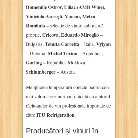
Domeniile Ostrov, Liliac (AMB Wine),
Viniciola Averești, Vincon, Metro
România
– selecție de vinuri sub marcă
Cricova, Eduardo Miroglio
proprie,
–
Tenuta Carretta
Vylyan
Bulgaria,
– Italia,
Michel Torino
– Ungaria,
– Argentina,
Garling
– Republica Moldova,
Schlumberger
– Austria.
Menținerea temperaturii corecte pentru cele
mai valoroase vinuri va fi făcută cu ajutorul
răcitoarelor de vin profesionale importate de
ITU Refrigeration
către
.
Producători și vinuri în