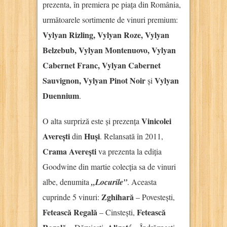
prezenta, în premiera pe piața din România,
următoarele sortimente de vinuri premium:
Vylyan Rizling, Vylyan Roze, Vylyan
Belzebub, Vylyan Montenuovo, Vylyan
Cabernet Franc, Vylyan Cabernet
Sauvignon, Vylyan Pinot Noir
Vylyan
și
Duennium
.
Vinicolei
O alta surpriză este și prezența
Averești
Huși
din
. Relansată în 2011,
Crama Averești
va prezenta la ediția
Goodwine din martie colecția sa de vinuri
albe, denumita
„Locurile”
. Aceasta
Zghihară
cuprinde 5 vinuri:
– Povestești,
Fetească Regală
Fetească
– Cinstești,