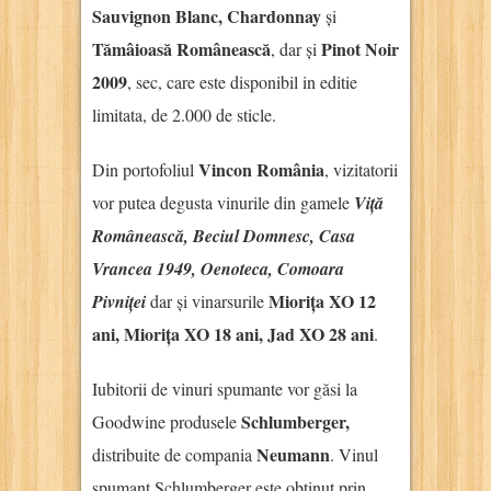
Sauvignon Blanc, Chardonnay
și
Tămâioasă Românească
Pinot Noir
, dar și
2009
, sec, care este disponibil in editie
limitata, de 2.000 de sticle.
Vincon România
Din portofoliul
, vizitatorii
vor putea degusta vinurile din gamele
Viță
Românească, Beciul Domnesc, Casa
Vrancea 1949, Oenoteca, Comoara
Miorița XO 12
Pivniței
dar și vinarsurile
ani, Miorița XO 18 ani, Jad XO 28 ani
.
Iubitorii de vinuri spumante vor găsi la
Schlumberger,
Goodwine produsele
Neumann
distribuite de compania
. Vinul
spumant Schlumberger este obținut prin