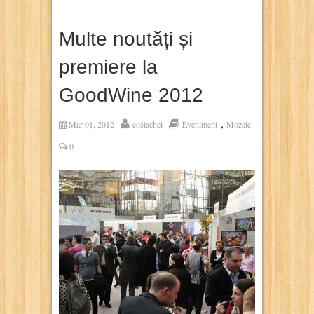
Multe noutăți și
premiere la
GoodWine 2012
,
Mar 01, 2012
costachel
Eveniment
Mozaic
0