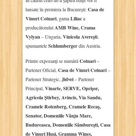
În cadrul celei de-a șaptea ediții vor fi
Casa de
lansate în premiera la București:
Vinuri Cotnari
Liliac
, gama
a
AMB Wine, Crama
producătorului
Vylyan
Vinicola Averești
– Ungaria,
,
Schlumberger
spumantele
din Austria.
Cotnari
Printre expozanți se numără
–
Casa de Vinuri Cotnari
Partener Oficial,
–
Jidvei
Partener Strategic,
– Partener
Vinarte, SERVE, Oprișor,
Principal,
Agricola Știrbey, Avincis, Via Sandu,
Cramele Rotenberg, Cramele Recaș,
Senator, Domeniile Vânju Mare,
Budureasca, Domeniile Sâmburești, Casa
de Vinuri Huși, Gramma Wines,