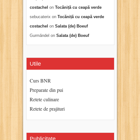
costachel
on
Tocăniță cu ceapă verde
sebucaterix
on
Tocăniță cu ceapă verde
costachel
on
Salata (de) Boeuf
Gurmăndel
on
Salata (de) Boeuf
Utile
Curs BNR
Preparate din pui
Retete culinare
Retete de prajituri
Publicitate