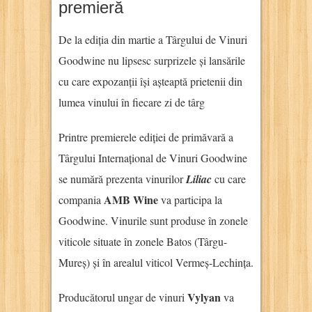
premieră
De la ediția din martie a Târgului de Vinuri
Goodwine nu lipsesc surprizele și lansările
cu care expozanții își așteaptă prietenii din
lumea vinului în fiecare zi de târg
Printre premierele ediției de primăvară a
Târgului Internațional de Vinuri Goodwine
se numără prezenta vinurilor
Liliac
cu care
AMB Wine
compania
va participa la
Goodwine. Vinurile sunt produse în zonele
viticole situate în zonele Batos (Târgu-
Mureș) și în arealul viticol Vermeș-Lechința.
Vylyan
Producătorul ungar de vinuri
va