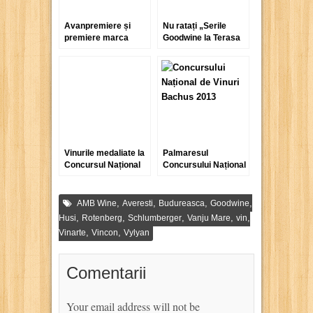
Avanpremiere și
Nu ratați „Serile
premiere marca
Goodwine la Terasa
S.E.R.V.E. la
Rodon”!
Goodwine 2011
Vinurile medaliate la
Palmaresul
Concursul Național
Concursului Național
de Vinuri și Băuturi
de Vinuri Bachus
Alcoolice Vinvest
2013
2012
,
,
,
,
AMB Wine
Averesti
Budureasca
Goodwine
,
,
,
,
,
Husi
Rotenberg
Schlumberger
Vanju Mare
vin
,
,
Vinarte
Vincon
Vylyan
Comentarii
Your email address will not be