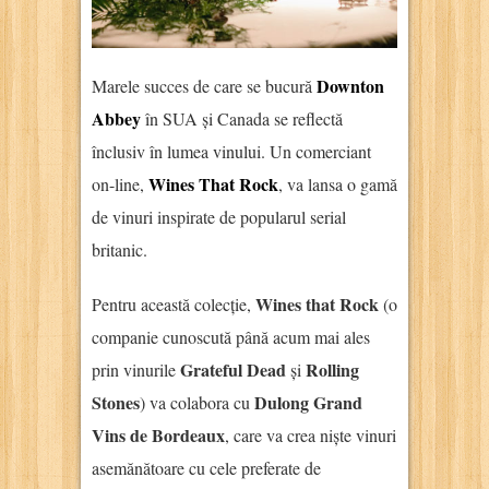
Downton
Marele succes de care se bucură
Abbey
în SUA și Canada se reflectă
înclusiv în lumea vinului. Un comerciant
Wines That Rock
on-line,
, va lansa o gamă
de vinuri inspirate de popularul serial
britanic.
Wines that Rock
Pentru această colecție,
(o
companie cunoscută până acum mai ales
Grateful Dead
Rolling
prin vinurile
și
Stones
Dulong Grand
) va colabora cu
Vins de Bordeaux
, care va crea niște vinuri
asemănătoare cu cele preferate de