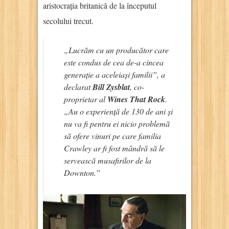
aristocrația britanică de la începutul
secolului trecut.
„Lucrăm cu un producător care
este condus de cea de-a cincea
generație a aceleiași familii”, a
declarat
Bill Zysblat
, co-
proprietar al
Wines That Rock
.
„Au o experiență de 130 de ani și
nu va fi pentru ei nicio problemă
să ofere vinuri pe care familia
Crawley ar fi fost mândră să le
servească musafirilor de la
Downton.”