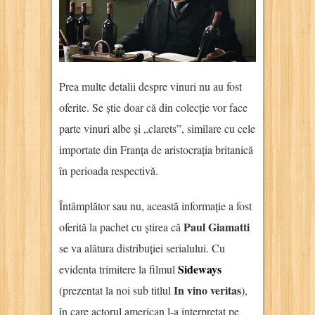
Prea multe detalii despre vinuri nu au fost
oferite. Se știe doar că din colecție vor face
parte vinuri albe și „clarets”, similare cu cele
importate din Franța de aristocrația britanică
în perioada respectivă.
Întâmplător sau nu, această informație a fost
Paul Giamatti
oferită la pachet cu știrea că
se va alătura distribuției serialului. Cu
Sideways
evidenta trimitere la filmul
In vino veritas
(prezentat la noi sub titlul
),
în care actorul american l-a interpretat pe