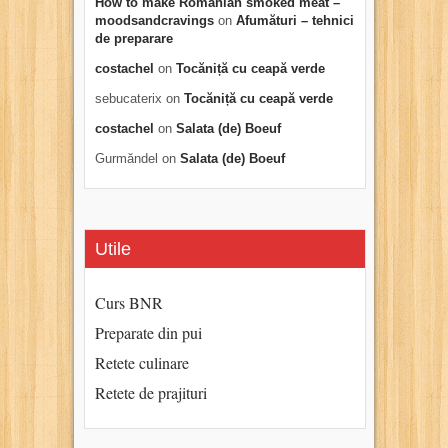
How to make Romanian smoked meat –
moodsandcravings
on
Afumături – tehnici
de preparare
costachel
on
Tocăniță cu ceapă verde
sebucaterix
on
Tocăniță cu ceapă verde
costachel
on
Salata (de) Boeuf
Gurmăndel
on
Salata (de) Boeuf
Utile
Curs BNR
Preparate din pui
Retete culinare
Retete de prajituri