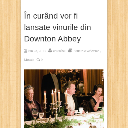
În curând vor fi
lansate vinurile din
Downton Abbey
,
Jun 28, 2013
costachel
Băuturile vedetelor
Mozaic
0