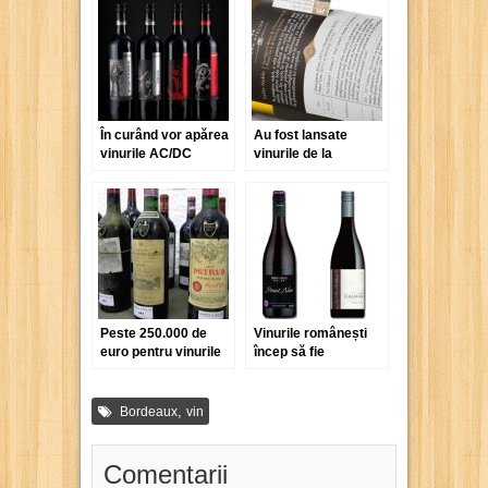
În curând vor apărea
Au fost lansate
vinurile AC/DC
vinurile de la
Murfatlar ale lui
Răzvan Macici
Peste 250.000 de
Vinurile românești
euro pentru vinurile
încep să fie
lui Alain Delon
apreciate de presa
britanică
,
Bordeaux
vin
Comentarii