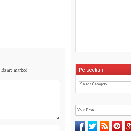
elds are marked
*
Pe secțiuni