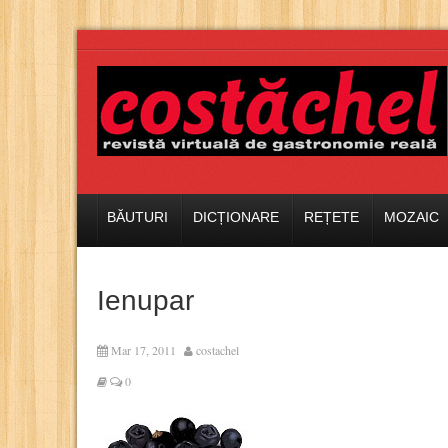
BĂUTURI
DICȚIONARE
REȚETE
MOZAIC
Ienupar
Mar 17, 2011
costachel
0