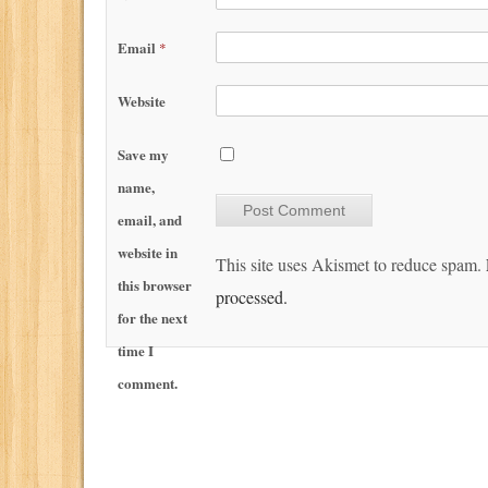
Email
*
Website
Save my
name,
email, and
website in
This site uses Akismet to reduce spam.
this browser
processed.
for the next
time I
comment.