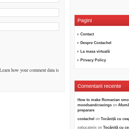
Pagini
Contact
Despre Costachel
La masa virtuală
Privacy Policy
Learn how your comment data is
Comentarii recente
How to make Romanian smo
moodsandcravings
on
Afumăt
preparare
costachel
on
Tocăniță cu cea
sebucaterix
on
Tocăniță cu c