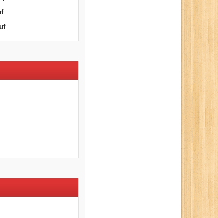
uf
uf