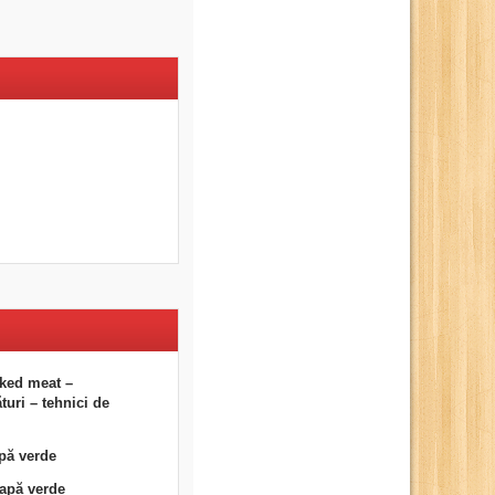
ked meat –
uri – tehnici de
pă verde
eapă verde