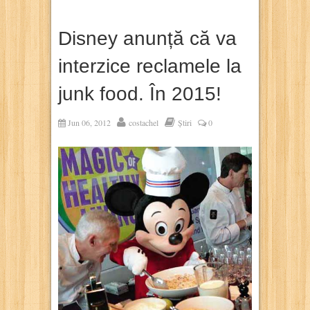
Disney anunță că va
interzice reclamele la
junk food. În 2015!
Jun 06, 2012
costachel
Știri
0