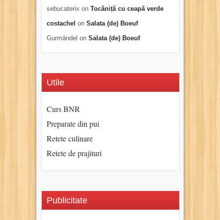
sebucaterix
on
Tocăniță cu ceapă verde
costachel
on
Salata (de) Boeuf
Gurmăndel
on
Salata (de) Boeuf
Utile
Curs BNR
Preparate din pui
Retete culinare
Retete de prajituri
Publicitate