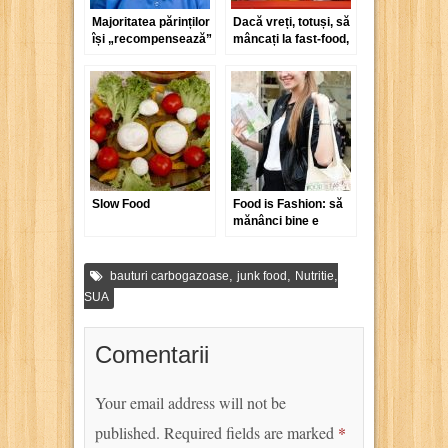
Majoritatea părinților
Dacă vreți, totuși, să
își „recompensează”
mâncați la fast-food,
copiii cu mâncare
măcar nu beți cafea!
nesănătoasă
Slow Food
Food is Fashion: să
mănânci bine e
„cool”
,
,
,
bauturi carbogazoase
junk food
Nutritie
SUA
Comentarii
Your email address will not be
published.
Required fields are marked
*