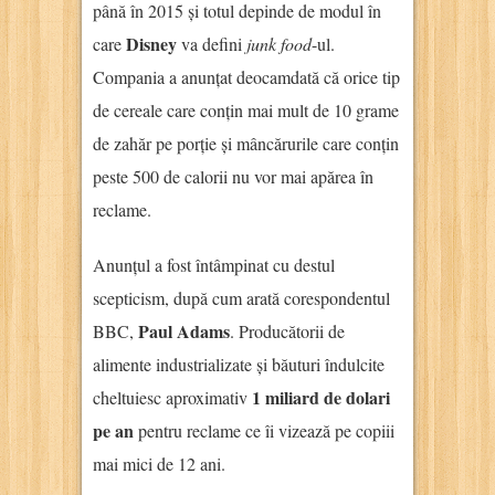
până în 2015 și totul depinde de modul în
Disney
care
va defini
junk food
-ul.
Compania a anunțat deocamdată că orice tip
de cereale care conțin mai mult de 10 grame
de zahăr pe porție și mâncărurile care conțin
peste 500 de calorii nu vor mai apărea în
reclame.
Anunțul a fost întâmpinat cu destul
scepticism, după cum arată corespondentul
Paul Adams
BBC,
. Producătorii de
alimente industrializate și băuturi îndulcite
1 miliard de dolari
cheltuiesc aproximativ
pe an
pentru reclame ce îi vizează pe copiii
mai mici de 12 ani.