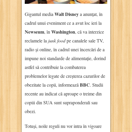
Walt Disney
Gigantul media
a anunțat, în
cadrul unui eveniment ce a avut loc ieri la
Newseum
Washington
, în
, că va interzice
reclamele la
junk food
pe canalele sale TV,
radio și online, în cadrul unei încercări de a
impune noi standarde de alimentație, dorind
astfel să contribuie la combaterea
problemelor legate de creșterea cazurilor de
BBC
obezitate la copii, informează
. Studii
recente au indicat că aproape o treime din
copiii din SUA sunt supraponderali sau
obezi.
Totuși, noile reguli nu vor intra în vigoare