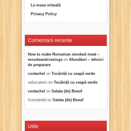
La masa virtuală
Privacy Policy
Comentarii recente
How to make Romanian smoked meat –
moodsandcravings
on
Afumături – tehnici
de preparare
costachel
on
Tocăniță cu ceapă verde
sebucaterix
on
Tocăniță cu ceapă verde
costachel
on
Salata (de) Boeuf
Gurmăndel
on
Salata (de) Boeuf
Utile