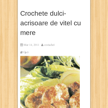
Crochete dulci-
acrisoare de vitel cu
mere
Mar 14, 2011
costachel
0