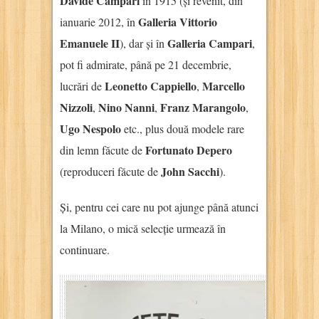
Davide Campari
în 1915 (și revenit, din
Galleria Vittorio
ianuarie 2012, în
Emanuele II
Galleria Campari
), dar și în
,
pot fi admirate, până pe 21 decembrie,
Leonetto Cappiello
Marcello
lucrări de
,
Nizzoli
Nino Nanni
Franz Marangolo
,
,
,
Ugo Nespolo
etc., plus două modele rare
Fortunato Depero
din lemn făcute de
John Sacchi
(reproduceri făcute de
).
Și, pentru cei care nu pot ajunge până atunci
la Milano, o mică selecție urmează în
continuare.