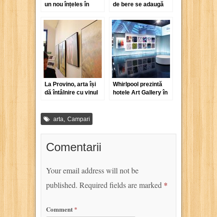
un nou înțeles în
de bere se adaugă
viziunea lui Brittany
celor cu gust de
Powell
Merlot, Chardonnay
ori Tequila
La Provino, arta își
Whirlpool prezintă
dă întâlnire cu vinul
hotele Art Gallery în
cadrul galeriei de
artă aplicată
GALATECA
,
arta
Campari
Comentarii
Your email address will not be
published.
Required fields are marked
*
Comment
*