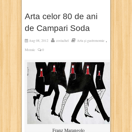
Arta celor 80 de ani
de Campari Soda
,
Aug 08, 2012
costachel
Arta și gastronomie
Mozaic
0
Franz Marangolo