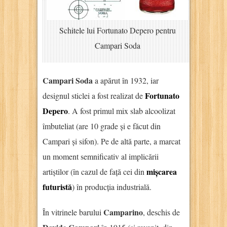
Schitele lui Fortunato Depero pentru
Campari Soda
Campari Soda
a apărut în 1932, iar
Fortunato
designul sticlei a fost realizat de
Depero
. A fost primul mix slab alcoolizat
îmbuteliat (are 10 grade și e făcut din
Campari și sifon). Pe de altă parte, a marcat
un moment semnificativ al implicării
mișcarea
artiștilor (în cazul de față cei din
futuristă
) în producția industrială.
Camparino
În vitrinele barului
, deschis de