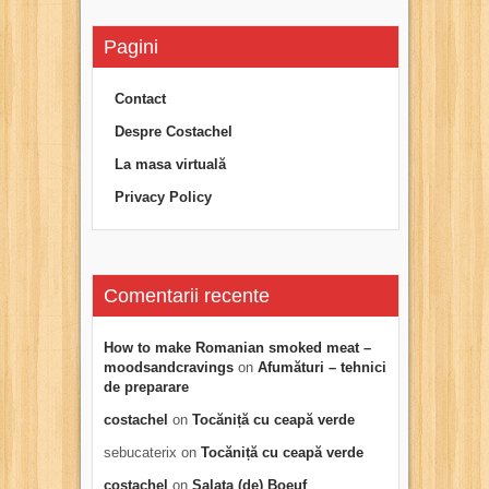
Pagini
Contact
Despre Costachel
La masa virtuală
Privacy Policy
Comentarii recente
How to make Romanian smoked meat –
moodsandcravings
on
Afumături – tehnici
de preparare
costachel
on
Tocăniță cu ceapă verde
sebucaterix
on
Tocăniță cu ceapă verde
costachel
on
Salata (de) Boeuf