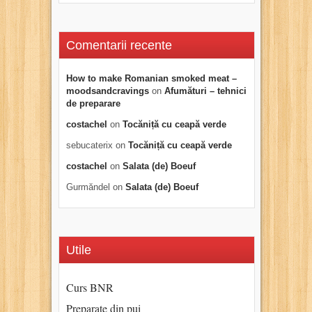
Comentarii recente
How to make Romanian smoked meat –
moodsandcravings
on
Afumături – tehnici
de preparare
costachel
on
Tocăniță cu ceapă verde
sebucaterix
on
Tocăniță cu ceapă verde
costachel
on
Salata (de) Boeuf
Gurmăndel
on
Salata (de) Boeuf
Utile
Curs BNR
Preparate din pui