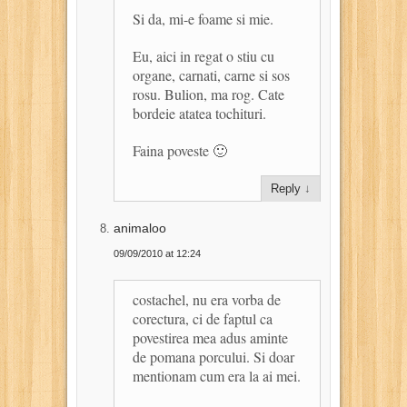
Si da, mi-e foame si mie.
Eu, aici in regat o stiu cu
organe, carnati, carne si sos
rosu. Bulion, ma rog. Cate
bordeie atatea tochituri.
Faina poveste 🙂
Reply
↓
animaloo
09/09/2010 at 12:24
costachel, nu era vorba de
corectura, ci de faptul ca
povestirea mea adus aminte
de pomana porcului. Si doar
mentionam cum era la ai mei.