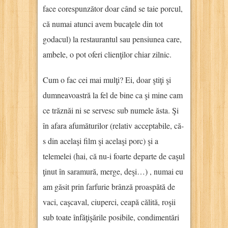
face corespunzător doar când se taie porcul,
că numai atunci avem bucaţele din tot
godacul) la restaurantul sau pensiunea care,
ambele, o pot oferi clienţilor chiar zilnic.
Cum o fac cei mai mulţi? Ei, doar ştiţi şi
dumneavoastră la fel de bine ca şi mine cam
ce trăznăi ni se servesc sub numele ăsta. Şi
în afara afumăturilor (relativ acceptabile, că-
s din acelaşi film şi acelaşi porc) şi a
telemelei (hai, că nu-i foarte departe de caşul
ţinut în saramură, merge, deşi…) , numai eu
am găsit prin farfurie brânză proaspătă de
vaci, caşcaval, ciuperci, ceapă călită, roşii
sub toate înfăţişările posibile, condimentări