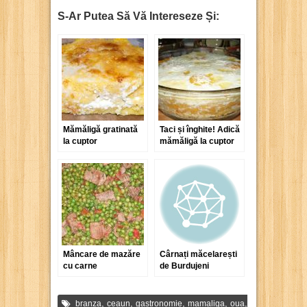
S-Ar Putea Să Vă Intereseze Și:
Mămăligă gratinată
Taci și înghite! Adică
la cuptor
mămăligă la cuptor
cu brânză și ouă
Mâncare de mazăre
Cârnați măcelarești
cu carne
de Burdujeni
,
,
,
,
,
branza
ceaun
gastronomie
mamaliga
oua