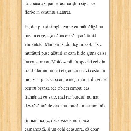
să coacă azi pâine, aşa că ştim sigur ce
fierbe în ceaunul alăturat.
Ei, dar pur şi simplu carne cu mămăligă nu
prea merge, aşa că încep să apară timid
variantele. Mai prin sudul legumicol, nişte
murături puse alături ar cam fi de-ajuns ca să
înceapa masa. Moldovenii, în special cei din
nord (dar nu numai ei), au cu ocazia asta un
motiv în plus să-şi arate neţărmurita dragoste
pentru brânză (de obicei simplu caş
frământat cu sare, mai rar burduf, nu mai
des răzătură de caş ţinut bucăţi în saramură).
Şi mai merge, dacă gazda nu-i prea
cărpănoasă, şi un ochi deasupra, că doar