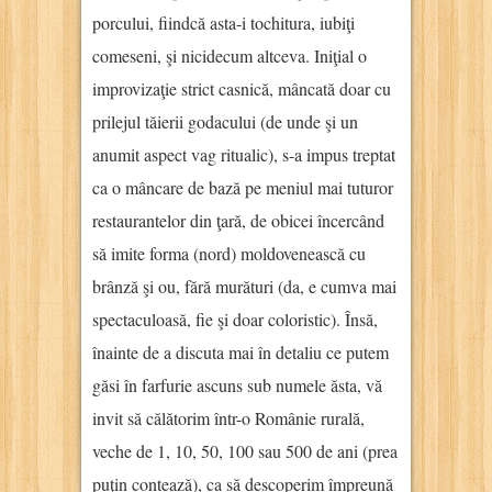
porcului, fiindcă asta-i tochitura, iubiţi
comeseni, şi nicidecum altceva. Iniţial o
improvizaţie strict casnică, mâncată doar cu
prilejul tăierii godacului (de unde şi un
anumit aspect vag ritualic), s-a impus treptat
ca o mâncare de bază pe meniul mai tuturor
restaurantelor din ţară, de obicei încercând
să imite forma (nord) moldovenească cu
brânză şi ou, fără murături (da, e cumva mai
spectaculoasă, fie şi doar coloristic). Însă,
înainte de a discuta mai în detaliu ce putem
găsi în farfurie ascuns sub numele ăsta, vă
invit să călătorim într-o Românie rurală,
veche de 1, 10, 50, 100 sau 500 de ani (prea
puţin contează), ca să descoperim împreună