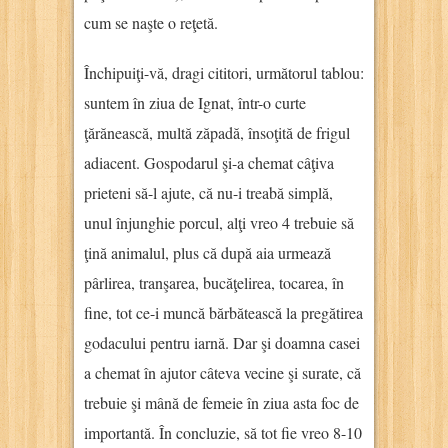
cum se naşte o reţetă.
Închipuiţi-vă, dragi cititori, următorul tablou:
suntem în ziua de Ignat, într-o curte
ţărănească, multă zăpadă, însoţită de frigul
adiacent. Gospodarul şi-a chemat câţiva
prieteni să-l ajute, că nu-i treabă simplă,
unul înjunghie porcul, alţi vreo 4 trebuie să
ţină animalul, plus că după aia urmează
pârlirea, tranşarea, bucăţelirea, tocarea, în
fine, tot ce-i muncă bărbătească la pregătirea
godacului pentru iarnă. Dar şi doamna casei
a chemat în ajutor câteva vecine şi surate, că
trebuie şi mână de femeie în ziua asta foc de
importantă. În concluzie, să tot fie vreo 8-10