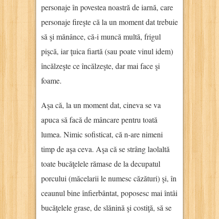
personaje în povestea noastră de iarnă, care
personaje fireşte că la un moment dat trebuie
să şi mănânce, că-i muncă multă, frigul
pişcă, iar ţuica fiartă (sau poate vinul idem)
încălzeşte ce încălzeşte, dar mai face şi
foame.
Aşa că, la un moment dat, cineva se va
apuca să facă de mâncare pentru toată
lumea. Nimic sofisticat, că n-are nimeni
timp de aşa ceva. Aşa că se strâng laolaltă
toate bucăţelele rămase de la decupatul
porcului (măcelarii le numesc căzături) şi, în
ceaunul bine înfierbântat, poposesc mai întâi
bucăţelele grase, de slănină şi costiţă, să se