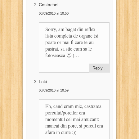
Costachel
08/09/2010 at 10:50
Sorry, am bagat din reflex
lista completa de organe (si
poate or mai fi care le-au
pastrat, sa stie cum sa le
foloseasca 🙂 )…
Reply
↓
Loki
08/09/2010 at 10:59
Eh, cand eram mic, castrarea
porcului/porcilor era
momentul cel mai amuzant:
mancai din porc, si porcul era
afara in curte :))