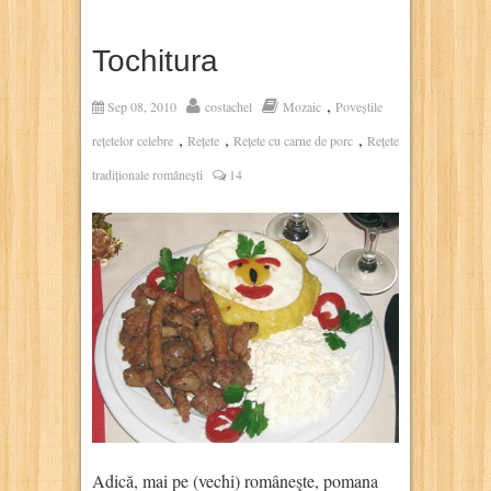
Tochitura
,
Sep 08, 2010
costachel
Mozaic
Poveștile
,
,
,
rețetelor celebre
Rețete
Rețete cu carne de porc
Rețete
tradiționale românești
14
Adică, mai pe (vechi) româneşte, pomana