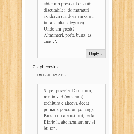
chiar am provocat discutii
discutabile), de muraturi
asijderea (ca doar varza nu
intra la alta categorie)…
Unde am gresit?
Altminteri, pofta buna, as
zice 🙂
Reply
↓
aphextwinz
08/09/2010 at 20:52
Super poveste. Dar la noi,
mai in sud (na acum)
tochitura e altceva decat
pomana porcului, pe langa
Buzau nu are usturoi, pe la
Eforie la alte neamuri are si
bulion.