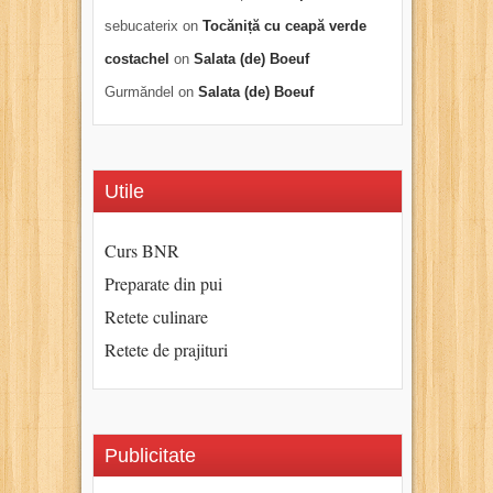
sebucaterix
on
Tocăniță cu ceapă verde
costachel
on
Salata (de) Boeuf
Gurmăndel
on
Salata (de) Boeuf
Utile
Curs BNR
Preparate din pui
Retete culinare
Retete de prajituri
Publicitate