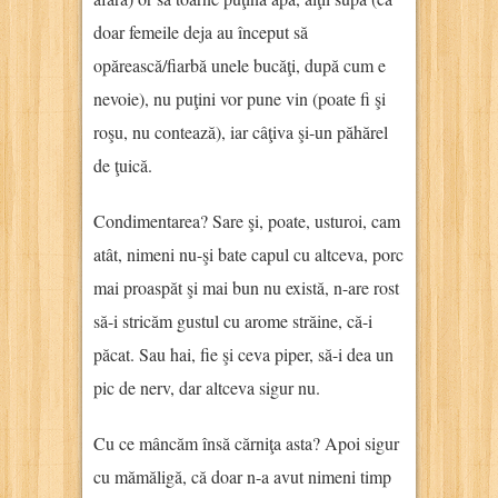
doar femeile deja au început să
opărească/fiarbă unele bucăţi, după cum e
nevoie), nu puţini vor pune vin (poate fi şi
roşu, nu contează), iar câţiva şi-un păhărel
de ţuică.
Condimentarea? Sare şi, poate, usturoi, cam
atât, nimeni nu-şi bate capul cu altceva, porc
mai proaspăt şi mai bun nu există, n-are rost
să-i stricăm gustul cu arome străine, că-i
păcat. Sau hai, fie şi ceva piper, să-i dea un
pic de nerv, dar altceva sigur nu.
Cu ce mâncăm însă cărniţa asta? Apoi sigur
cu mămăligă, că doar n-a avut nimeni timp