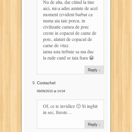
Nu de alta, dar citind la tine
aici, mi-a adus aminte de acel
moment (evident barbar ca
numa aia taie porcu, in
civilizatie carnea de porc
creste in copacul de carne de
porc, alaturi de copacul de
carne de vita).
iarna asta trebuie sa ma duc
la rude cand se taia fiara 😀
Reply
↓
Costachel
09/09/2010 at 14:04
Of, ce te invidiez 🙁 Si inghit
in sec, fireste…
Reply
↓