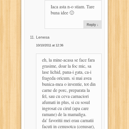
Iaca asta n-o stiam. Tare
buna idee 🙂
Reply
↓
Lenesa
10/10/2011 at 12:36
eh, la mine-acasa se face fara
grasime, doar la foc mic, sa
lase lichid, pana-i gata, ca-i
frageda oricum. si mai avea
bunica-mea o inventie, tot din
carne de porc, preparata la
fel, sau cu ceva carnaciori
afumati in plus, si cu sosul
ingrosat cu cirul (apa care
ramane) de la mamaliga.
da’ favoritii mei erau carnatii
facuti in cenusotca (cenusar),