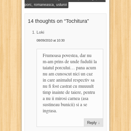
,
,
porc
romaneasca
usturoi
14 thoughts on “
Tochitura
”
Loki
08/09/2010 at 10:30
Frumoasa povestea, dar nu
m-am prins de unde fudulii la
taiatul porcului… pana acum
nu am cunoscut nici un caz
in care animalul respectiv sa
nu fi fost castrat cu muuuult
timp inainte de taiere, pentru
a nu ii mirosi carnea (asa
sustineau bunicii) si a se
ingrasa.
Reply
↓