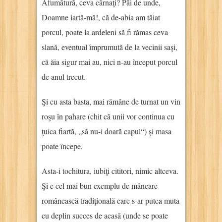
Afumătură, ceva cârnaţi? Păi de unde,
Doamne iartă-mă!, că de-abia am tăiat
porcul, poate la ardeleni să fi rămas ceva
slană, eventual împrumută de la vecinii saşi,
că ăia sigur mai au, nici n-au început porcul
de anul trecut.
Şi cu asta basta, mai rămâne de turnat un vin
roşu în pahare (chit că unii vor continua cu
ţuica fiartă, „să nu-i doară capul“) şi masa
poate începe.
Asta-i tochitura, iubiţi cititori, nimic altceva.
Şi e cel mai bun exemplu de mâncare
românească tradiţională care s-ar putea muta
cu deplin succes de acasă (unde se poate