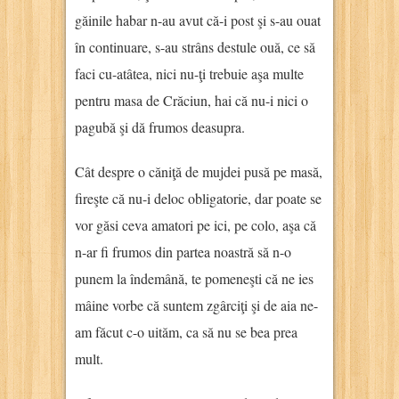
găinile habar n-au avut că-i post şi s-au ouat
în continuare, s-au strâns destule ouă, ce să
faci cu-atâtea, nici nu-ţi trebuie aşa multe
pentru masa de Crăciun, hai că nu-i nici o
pagubă şi dă frumos deasupra.
Cât despre o căniţă de mujdei pusă pe masă,
fireşte că nu-i deloc obligatorie, dar poate se
vor găsi ceva amatori pe ici, pe colo, aşa că
n-ar fi frumos din partea noastră să n-o
punem la îndemână, te pomeneşti că ne ies
mâine vorbe că suntem zgârciţi şi de aia ne-
am făcut c-o uităm, ca să nu se bea prea
mult.