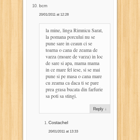
bcm
20/01/2011 at 12:28
la mine, linga Rimnicu Sarat,
la pomana porcului nu se
pune sare in ceaun ci se
toarna o cana de zeama de
varza (moare de varza) in loc
de sare si apa, mama mama
in ce mare fel iese, si se mai
pune si pe masa o cana mare
cu zeama ca daca ti se pare
prea grasa bucata din farfurie
sa poti sa stingi.
Reply
↓
Costachel
20/01/2011 at 13:33