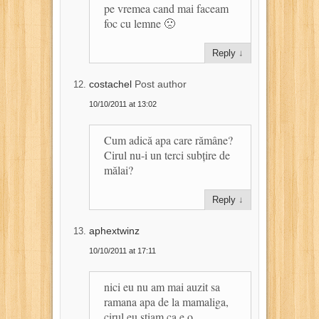
pe vremea cand mai faceam
foc cu lemne 🙁
Reply
↓
costachel
Post author
10/10/2011 at 13:02
Cum adică apa care rămâne?
Cirul nu-i un terci subțire de
mălai?
Reply
↓
aphextwinz
10/10/2011 at 17:11
nici eu nu am mai auzit sa
ramana apa de la mamaliga,
cirul eu stiam ca e o