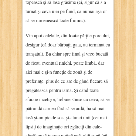
topească şi să lase grăsime (ei, sigur că s-a
turnat şi ceva ulei pe fund, că numai aşa or
să se rumenească toate frumos).
toate
Vin apoi celelalte, din
părţile porcului,
desigur (că doar bărbaţii gata, au terminat cu
tranşatul). Ba chiar spre final şi vreo bucată
de ficat, eventual rinichi, poate limbă, dar
aici mai e şi-n funcţie de zonă şi de
preferinţe, plus de ce-are de gând fiecare să
pregătească pentru iarnă. Şi când toate
sfârâie încetişor, trebuie stinse cu ceva, să se
pătrundă carnea fără să se ardă, ba să mai
iasă şi-un pic de sos, şi-atunci unii (cei mai
lipsiţi de imaginaţie ori zgârciţi din cale-
afară) or să toarne puţină apă, alţii supă (că