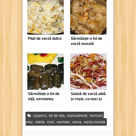
Pilaf de varză dulce
Sărmăluțe-n foi de
varză murată
Sărmăluțe-n foi de
Salată de varză albă
viță, versiunea
și roșie, cu nuci și
Păstorel
oțet balsamic
,
,
,
,
ciuperci
foi de vita
manastiresti
morcovi
,
,
,
,
,
orez
reteta
rosii
sarmale
varza
varza murata