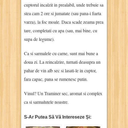
cuptorul incalzit in prealabil, unde trebuie sa
stea cam 2 ore si jumatate (sau pana-i fiarta
varza), la foc moale. Daca scade zeama prea
tare, completati cu apa (sau, mai bine, cu
supa de legume).
Ca si sarmalele cu carne, sunt mai bune a
doua zi. La reincalzire, turnati deasupra un
pahar de vin alb sec si lasati-le in cuptor,
fara capac, pana se rumenesc putin.
Vinul? Un Traminer sec, aromat si complex
ca si sarmalutele noastre.
S-Ar Putea Să Vă Intereseze Și: