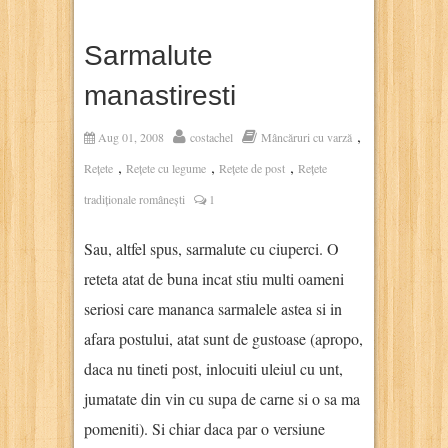
Sarmalute
manastiresti
,
Aug 01, 2008
costachel
Mâncăruri cu varză
,
,
,
Rețete
Rețete cu legume
Rețete de post
Rețete
tradiționale românești
1
Sau, altfel spus, sarmalute cu ciuperci. O
reteta atat de buna incat stiu multi oameni
seriosi care mananca sarmalele astea si in
afara postului, atat sunt de gustoase (apropo,
daca nu tineti post, inlocuiti uleiul cu unt,
jumatate din vin cu supa de carne si o sa ma
pomeniti). Si chiar daca par o versiune