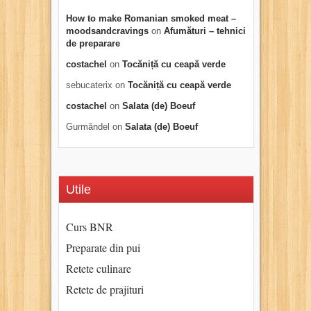
How to make Romanian smoked meat –
moodsandcravings
on
Afumături – tehnici
de preparare
costachel
on
Tocăniță cu ceapă verde
sebucaterix
on
Tocăniță cu ceapă verde
costachel
on
Salata (de) Boeuf
Gurmăndel
on
Salata (de) Boeuf
Utile
Curs BNR
Preparate din pui
Retete culinare
Retete de prajituri