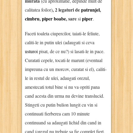
murata
(cu aproximatie, depinde mult de
, 2 legaturi de
patrunjel
,
calitatea foilor)
cimbru
,
piper boabe
, sare
piper
si
.
Faceti toaleta ciupercilor, taiati-le feliute,
caliti-le in putin ulei (adaugati si ceva
usturoi
pisat, de ce nu?) si lasati-le in pace.
Curatati cepele, tocati-le marunt (eventual
impreuna cu un morcov, curatat si el), caliti-
le in restul de ulei, adaugati orezul,
amestecati totul bine si nu va opriti pana
cand acesta din urma nu devine translucid.
Stingeti cu putin bulion lungit cu vin si
continuati fierberea cam 10 minute
continuand sa adaugati lichid din cand in
cand (orezul nu trebuie sa fie complet fiert,