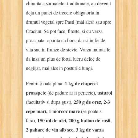
chinuita a sarmalelor traditionale, au devenit
deja un punct de trecere obligatoriu in
drumul vegetal spre Pasti (mai ales) sau spre
Craciun. Se pot face, fireste, si cu varza
proaspata, oparita cu bors, dar si in foi de
vita sau in frunze de stevie. Varza murata le
da insa un plus de forta, lucru deloc de
neglijat, mai ales in posturile lungi.
1 kg de ciuperci
Pentru o oala plina:
proaspete
usturoi
(de padure ar fi perfecte),
250 g de orez, 2-3
(facultativ si dupa gust),
cepe mari, 1 morcov mare
(se poate si
150 ml de ulei, 200 g bulion de rosii,
fara),
2 pahare de vin alb sec, 3 kg de varza