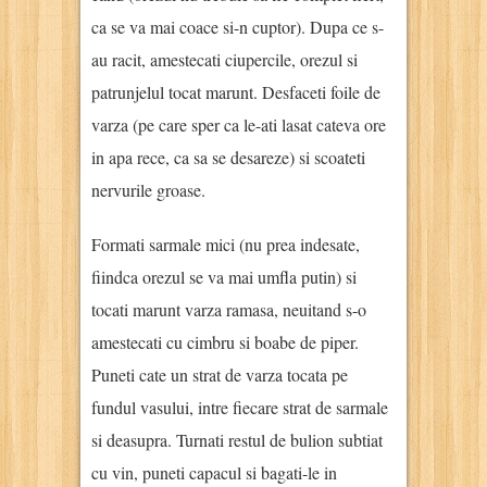
ca se va mai coace si-n cuptor). Dupa ce s-
au racit, amestecati ciupercile, orezul si
patrunjelul tocat marunt. Desfaceti foile de
varza (pe care sper ca le-ati lasat cateva ore
in apa rece, ca sa se desareze) si scoateti
nervurile groase.
Formati sarmale mici (nu prea indesate,
fiindca orezul se va mai umfla putin) si
tocati marunt varza ramasa, neuitand s-o
amestecati cu cimbru si boabe de piper.
Puneti cate un strat de varza tocata pe
fundul vasului, intre fiecare strat de sarmale
si deasupra. Turnati restul de bulion subtiat
cu vin, puneti capacul si bagati-le in