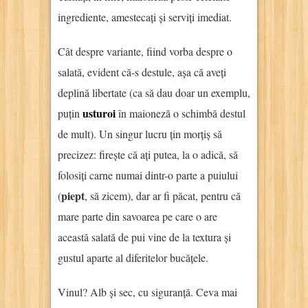
ingrediente, amestecați și serviți imediat.
Cât despre variante, fiind vorba despre o
salată, evident că-s destule, așa că aveți
deplină libertate (ca să dau doar un exemplu,
usturoi
puțin
în maioneză o schimbă destul
de mult). Un singur lucru țin morțiș să
precizez: firește că ați putea, la o adică, să
folosiți carne numai dintr-o parte a puiului
piept
(
, să zicem), dar ar fi păcat, pentru că
mare parte din savoarea pe care o are
această salată de pui vine de la textura și
gustul aparte al diferitelor bucățele.
Vinul? Alb și sec, cu siguranță. Ceva mai