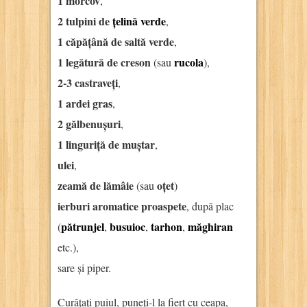
1 morcov
,
2 tulpini de
țelină verde
,
1 căpățână de saltă verde
,
1 legătură de creson
rucola
(sau
),
2-3 castraveți
,
1 ardei gras
,
2 gălbenușuri
,
1 linguriță de muștar
,
ulei
,
zeamă de lămâie
oțet
(sau
)
ierburi aromatice proaspete
, după plac
pătrunjel
busuioc
tarhon
măghiran
(
,
,
,
etc.),
sare și piper.
Curățați puiul, puneți-l la fiert cu ceapa,