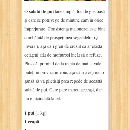
salată de pui
O
tare simplă, foc de gustoasă
și care se potrivește de minune cam în orice
împrejurare. Consistența maionezei este bine
combătută de prospețimea vegetalelor (și
invers!), așa că-i greu de crezut că ar exista
cetățeni atât de mofturoși încât să o refuze.
Plus că, pornind de la rețeta de mai la vale,
puteți improviza în voie, așa că n-aveți nicio
șansă să vă plictisiți prea repede de această
salată de pui. Care pare mereu aceeași, dar
nu e niciodată la fel.
1 pui
(1 kg),
1 ceapă
,