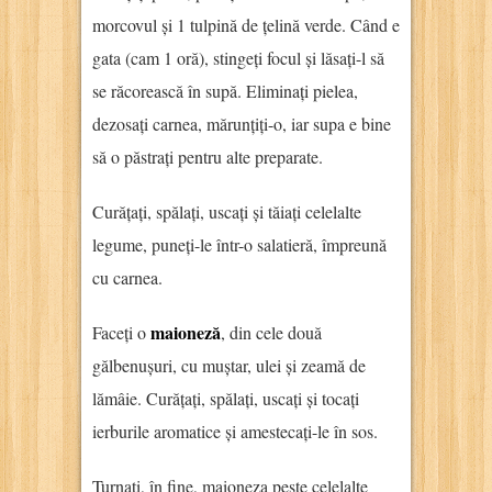
morcovul și 1 tulpină de țelină verde. Când e
gata (cam 1 oră), stingeți focul și lăsați-l să
se răcorească în supă. Eliminați pielea,
dezosați carnea, mărunțiți-o, iar supa e bine
să o păstrați pentru alte preparate.
Curățați, spălați, uscați și tăiați celelalte
legume, puneți-le într-o salatieră, împreună
cu carnea.
maioneză
Faceți o
, din cele două
gălbenușuri, cu muștar, ulei și zeamă de
lămâie. Curățați, spălați, uscați și tocați
ierburile aromatice și amestecați-le în sos.
Turnați, în fine, maioneza peste celelalte