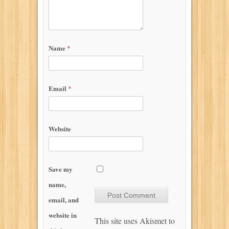
Name
*
Email
*
Website
Save my
name,
email, and
website in
This site uses Akismet to