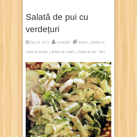
Salată de pui cu
verdețuri
,
Jun 24, 2012
costachel
Rețete
Rețete cu
,
,
carne de pasăre
Rețete de salate
Salate de pui
0