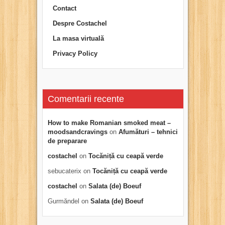
Contact
Despre Costachel
La masa virtuală
Privacy Policy
Comentarii recente
How to make Romanian smoked meat –
moodsandcravings
on
Afumături – tehnici
de preparare
costachel
on
Tocăniță cu ceapă verde
sebucaterix
on
Tocăniță cu ceapă verde
costachel
on
Salata (de) Boeuf
Gurmăndel
on
Salata (de) Boeuf