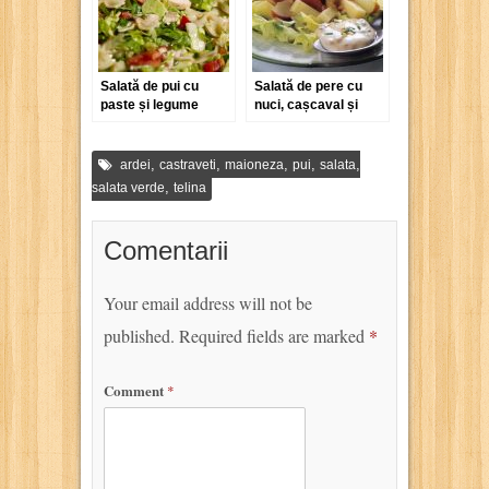
Salată de pui cu
Salată de pere cu
paste și legume
nuci, cașcaval și
maioneză
,
,
,
,
,
ardei
castraveti
maioneza
pui
salata
,
salata verde
telina
Comentarii
Your email address will not be
published.
Required fields are marked
*
Comment
*