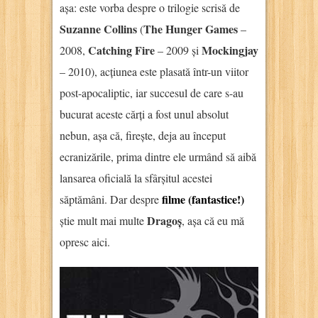
așa: este vorba despre o trilogie scrisă de
Suzanne Collins
The Hunger Games
(
–
Catching Fire
Mockingjay
2008,
– 2009 și
– 2010), acțiunea este plasată într-un viitor
post-apocaliptic, iar succesul de care s-au
bucurat aceste cărți a fost unul absolut
nebun, așa că, firește, deja au început
ecranizările, prima dintre ele urmând să aibă
lansarea oficială la sfârșitul acestei
filme (fantastice!)
săptămâni. Dar despre
Dragoș
știe mult mai multe
, așa că eu mă
opresc aici.