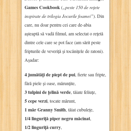
Games Cookbook
(
„peste 150 de rețete
inspirate de trilogia Jocurile foamei”
). Din
care, nu doar pentru cei care de-abia
așteaptă să vadă filmul, am selectat o rețetă
dintre cele care se pot face (am sărit peste
fripturile de veveriță și tocănițele de ratoni).
Așadar:
4 jumătăți de piept de pui
, fierte sau fripte,
fără piele și oase, mărunțite,
3 tulpini de țelină verde
, tăiate feliuțe,
5 cepe verzi
, tocate mărunt,
1 măr Granny Smith
, tăiat cubulețe,
1/4 linguriță piper negru măcinat
,
1/2 linguriță curry
,