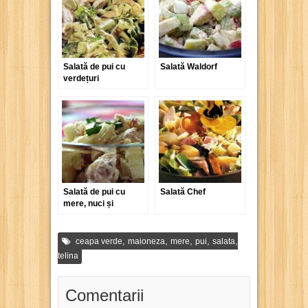
Salată de pui cu
Salată Waldorf
verdețuri
Salată de pui cu
Salată Chef
mere, nuci și
maioneză
,
,
,
,
,
ceapa verde
maioneza
mere
pui
salata
telina
Comentarii