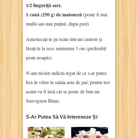
1/2 linguriță sare
,
1 cană (250 g) de maioneză
(poate fi mai
multă sau mai puțină, după gust)
Amestecați-le pe toate într-un castron și
lăsați-le la rece minimum 3 ore (preferabil
peste noapte).
N-am niciun indiciu legat de ce s-ar putea
bea în viitor la salata asta de pui; pentru noi
acum va fi însă cât se poate de bun un
Sauvignon Blanc.
S-Ar Putea Să Vă Intereseze Și: