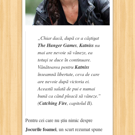
„Chiar dacă, după ce a câștigat
The Hunger Games
,
Katniss
nu
mai are nevoie să vâneze, ea
totuși se duce în continuare.
Vânătoarea pentru
Katniss
înseamnă libertate, ceva de care
are nevoie după victoria ei.
Această salată de pui e numai
bună ca când pleacă să vâneze.”
(
Catching Fire
, capitolul II).
Pentru cei care nu știu nimic despre
Jocurile foamei
, un scurt rezumat spune