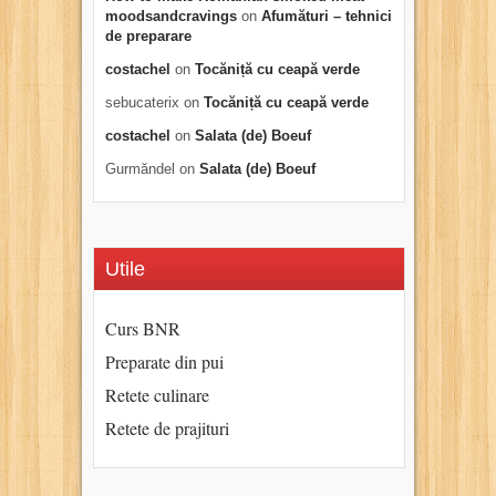
moodsandcravings
on
Afumături – tehnici
de preparare
costachel
on
Tocăniță cu ceapă verde
sebucaterix
on
Tocăniță cu ceapă verde
costachel
on
Salata (de) Boeuf
Gurmăndel
on
Salata (de) Boeuf
Utile
Curs BNR
Preparate din pui
Retete culinare
Retete de prajituri