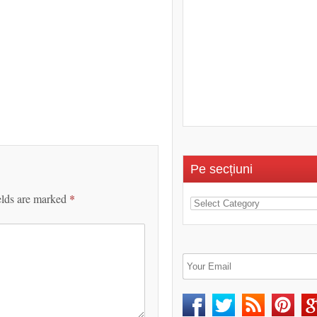
Pe secțiuni
elds are marked
*