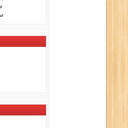
uf
uf