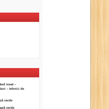
ked meat –
uri – tehnici de
pă verde
eapă verde