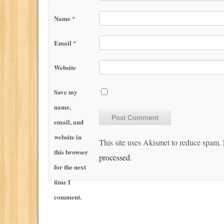
Name
*
Email
*
Website
Save my
name,
email, and
website in
This site uses Akismet to reduce spam.
this browser
processed.
for the next
time I
comment.