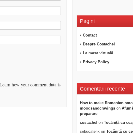
Pagini
Contact
Despre Costachel
La masa virtuală
Privacy Policy
Learn how your comment data is
Comentarii recente
How to make Romanian smo
moodsandcravings
on
Afumăt
preparare
costachel
on
Tocăniță cu cea
sebucaterix
on
Tocăniță cu c