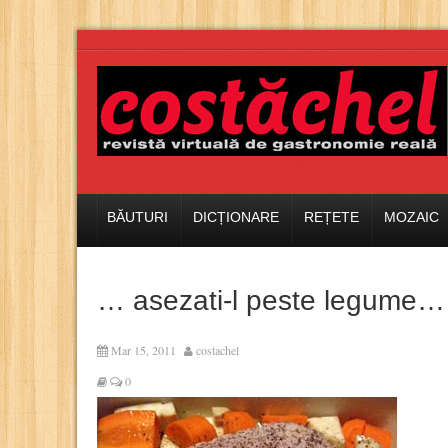
BĂUTURI
DICȚIONARE
REȚETE
MOZAIC
… asezati-l peste legume…
Mar 15, 2011
costachel
0