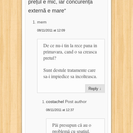
prețul e mic, iar concurența
externă e mare
”
mem
08/11/2011 at 12:09
De ce nu-i tin la rece pana in
primavara, cand o sa creasca
pretul?
Sunt destule tratamente care
sa-i impiedice sa incolteasca.
Reply
↓
costachel
Post author
08/11/2011 at 12:37
Păi presupun că au o
problemă cu spațiul.