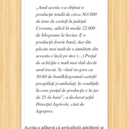
„Anul acesta s-a obținut o
producție totală de circa 363.000
de tone de cartofi în județul
Covasna, adică în medie 22.000
de kilograme la hectar. E o
producție foarte bună, dar din
păcate mai mult de o jumătate din
aceasta e încă pe stoc (…) Prețul
de achiziție e mult mai slab decât
anul trecut. Se vând en-gros cu
30-60 de bani/kilogramul cartofii
prespălați și ambalați, în condițiile
în care prețul de producție e în jur
de 25 de bani”
, a declarat șeful
Direcției Agricole, citat de
Agerpres.
Acesta a adăugat că agricultorii autohtoni se