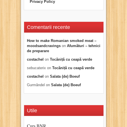
Privacy Policy
Comentarii recente
How to make Romanian smoked meat –
moodsandcravings
on
Afumături – tehnici
de preparare
costachel
on
Tocăniță cu ceapă verde
sebucaterix
on
Tocăniță cu ceapă verde
costachel
on
Salata (de) Boeuf
Gurmăndel
on
Salata (de) Boeuf
Utile
Curs BNR