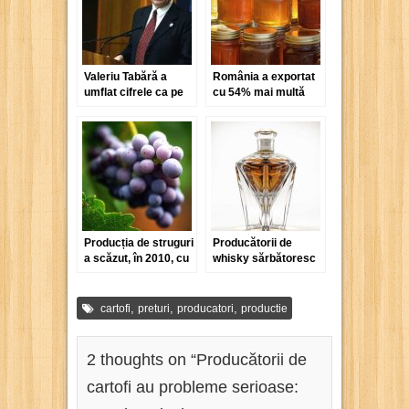
Valeriu Tabără a
România a exportat
umflat cifrele ca pe
cu 54% mai multă
vremea lui
miere în primul
Ceaușescu
semestru al acestui
an
Producția de struguri
Producătorii de
a scăzut, în 2010, cu
whisky sărbătoresc
un sfert
jubileul Reginei Marii
Britanii
,
,
,
cartofi
preturi
producatori
productie
2 thoughts on “
Producătorii de
cartofi au probleme serioase: