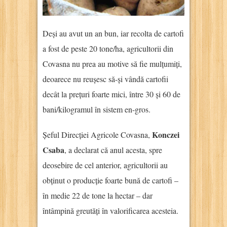
Deși au avut un an bun, iar recolta de cartofi
a fost de peste 20 tone/ha, agricultorii din
Covasna nu prea au motive să fie mulțumiți,
deoarece nu reușesc să-și vândă cartofii
decât la prețuri foarte mici, între 30 și 60 de
bani/kilogramul în sistem en-gros.
Konczei
Șeful Direcției Agricole Covasna,
Csaba
, a declarat că anul acesta, spre
deosebire de cel anterior, agricultorii au
obținut o producție foarte bună de cartofi –
în medie 22 de tone la hectar – dar
întâmpină greutăți în valorificarea acesteia.