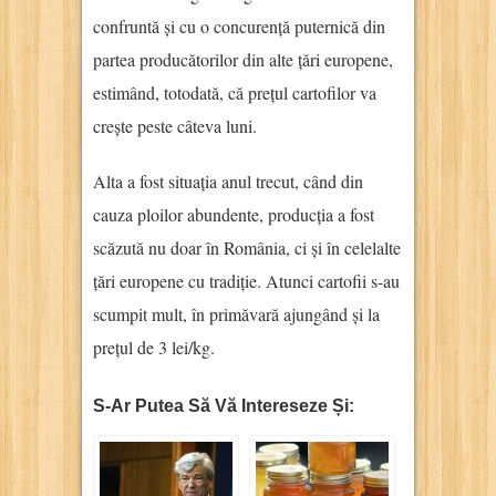
confruntă și cu o concurență puternică din
partea producătorilor din alte țări europene,
estimând, totodată, că prețul cartofilor va
crește peste câteva luni.
Alta a fost situația anul trecut, când din
cauza ploilor abundente, producția a fost
scăzută nu doar în România, ci și în celelalte
țări europene cu tradiție. Atunci cartofii s-au
scumpit mult, în primăvară ajungând și la
prețul de 3 lei/kg.
S-Ar Putea Să Vă Intereseze Și: