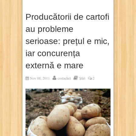
Producătorii de cartofi
au probleme
serioase: prețul e mic,
iar concurența
externă e mare
Nov 08, 2011
costachel
Știri
2